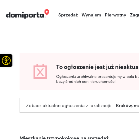
Sprzedaż
Wynajem
Pierwotny
Zag
Otwórz pasek narzędzi
To ogłoszenie jest już nieaktua
Ogłoszenia archiwalne prezentujemy w celu b
bazy średnich cen nieruchomości.
Zobacz aktualne ogłoszenia z lokalizacji:
Kraków, ma
Mieszkanie trzypokojowe na sprzedaż