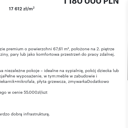
1 180 000 PLN
2
17 612 zł/m
ie premium o powierzchni 67,61 m², położone na 2. piętrze
iny, pary lub jako komfortowa przestrzeń do pracy zdalnej.
niezależne pokoje – idealne na sypialnię, pokój dziecka lub
cjaPełne wyposażenie, w tym:meble w zabudowie i
iekarnik+mikrofala, płyta grzewcza, zmywarkaDodatkowo
ego w cenie 55.000zł/szt
ardzo dobrą infrastrukturą.