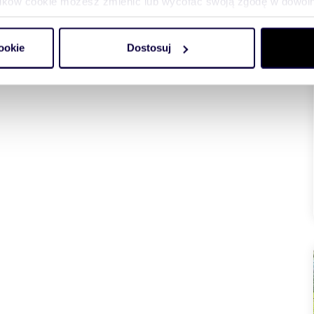
plików cookie możesz zmienić lub wycofać swoją zgodę w dowolne
do spersonalizowania treści i reklam, aby oferować funkcje sp
ookie
Dostosuj
ormacje o tym, jak korzystasz z naszej witryny, udostępniamy p
Partnerzy mogą połączyć te informacje z innymi danymi otrzym
nia z ich usług.