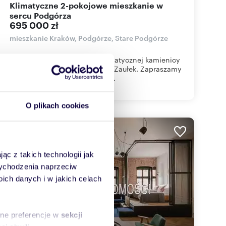
Klimatyczne 2-pokojowe mieszkanie w
sercu Podgórza
695 000 zł
mieszkanie Kraków, Podgórze, Stare Podgórze
Na sprzedaż mieszkanie w klimatycznej kamienicy
- Stare Podgórze, Zabłocie, ul. Zaułek. Zapraszamy
do zapoznania się z ofertą sp...
O plikach cookies
WYRÓŻNIONE
ąc z takich technologii jak
 wychodzenia naprzeciw
ch danych i w jakich celach
sne preferencje w
sekcji