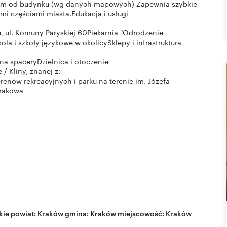
50 m od budynku (wg danych mapowych) Zapewnia szybkie
mi częściami miasta.Edukacja i usługi
, ul. Komuny Paryskiej 60Piekarnia "Odrodzenie
la i szkoły językowe w okolicySklepy i infrastruktura
na spaceryDzielnica i otoczenie
/ Kliny, znanej z:
renów rekreacyjnych i parku na terenie im. Józefa
Krakowa
kie
powiat:
Kraków
gmina:
Kraków
miejscowość:
Kraków