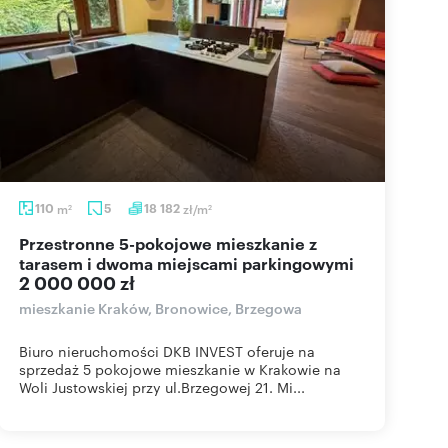
110
m
5
18 182
zł/m
2
2
Przestronne 5-pokojowe mieszkanie z
tarasem i dwoma miejscami parkingowymi
2 000 000 zł
mieszkanie Kraków, Bronowice, Brzegowa
Biuro nieruchomości DKB INVEST oferuje na
sprzedaż 5 pokojowe mieszkanie w Krakowie na
Woli Justowskiej przy ul.Brzegowej 21. Mi...