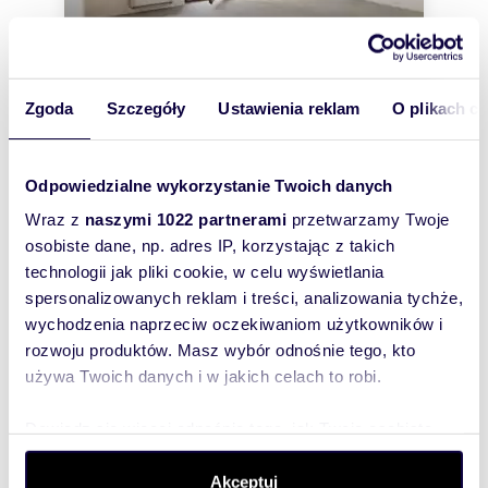
Zgoda
Szczegóły
Ustawienia reklam
O plikach c
m
zł/m
92,20
4
8 785
2
2
Przestronne 4-pokojowe mieszkanie z
Odpowiedzialne wykorzystanie Twoich danych
tarasem i garażem
Wraz z
naszymi 1022 partnerami
przetwarzamy Twoje
810 000 zł
osobiste dane, np. adres IP, korzystając z takich
mieszkanie Katowice, Kostuchna,
technologii jak pliki cookie, w celu wyświetlania
Zdzisława Hierowskiego
spersonalizowanych reklam i treści, analizowania tychże,
Opis nieruchomościNa sprzedaż przestronne
mieszkanie o powierzchni 92,20 m², położone na
wychodzenia naprzeciw oczekiwaniom użytkowników i
2. piętrze w niskim, czteropiętrowym bu...
rozwoju produktów. Masz wybór odnośnie tego, kto
używa Twoich danych i w jakich celach to robi.
Dowiedz się więcej odnośnie tego, jak Twoje osobiste
dane są przetwarzane oraz ustaw własne preferencje w
sekcji szczegółów
. W Deklaracji plików cookie możesz
Akceptuj