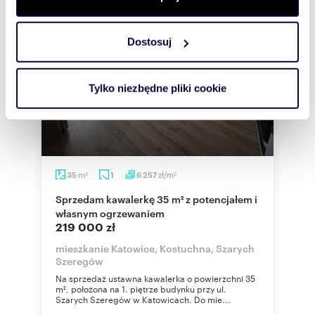
zmienić lub wycofać swoją zgodę w dowolnej chwili.
Dostosuj
Wykorzystujemy pliki cookie do spersonalizowania treści
i reklam, aby oferować funkcje społecznościowe i
analizować ruch w naszej witrynie. Informacje o tym, jak
Tylko niezbędne pliki cookie
korzystasz z naszej witryny, udostępniamy partnerom
społecznościowym, reklamowym i analitycznym.
Partnerzy mogą połączyć te informacje z innymi danymi
otrzymanymi od Ciebie lub uzyskanymi podczas
korzystania z ich usług.
m
zł/m
35
1
6 257
2
2
Sprzedam kawalerkę 35 m² z potencjałem i
własnym ogrzewaniem
219 000 zł
mieszkanie Katowice, Kostuchna, Szarych
Szeregów
Na sprzedaż ustawna kawalerka o powierzchni 35
m², położona na 1. piętrze budynku przy ul.
Szarych Szeregów w Katowicach. Do mie...