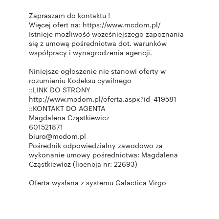
Zapraszam do kontaktu !
Więcej ofert na: https://www.mcdom.pl/
Istnieje możliwość wcześniejszego zapoznania
się z umową pośrednictwa dot. warunków
współpracy i wynagrodzenia agencji.
Niniejsze ogłoszenie nie stanowi oferty w
rozumieniu Kodeksu cywilnego
::LINK DO STRONY
http://www.mcdom.pl/oferta.aspx?id=419581
::KONTAKT DO AGENTA
Magdalena Cząstkiewicz
601521871
biuro@mcdom.pl
Pośrednik odpowiedzialny zawodowo za
wykonanie umowy pośrednictwa: Magdalena
Cząstkiewicz (licencja nr: 22693)
Oferta wysłana z systemu Galactica Virgo