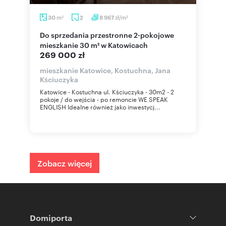
m
zł/m
30
2
8 967
2
2
Do sprzedania przestronne 2-pokojowe
mieszkanie 30 m² w Katowicach
269 000 zł
mieszkanie Katowice, Kostuchna, Jana
Kściuczyka
Katowice - Kostuchna ul. Kściuczyka - 30m2 - 2
pokoje / do wejścia - po remoncie WE SPEAK
ENGLISH Idealne również jako inwestycj...
Zobacz więcej
Domiporta