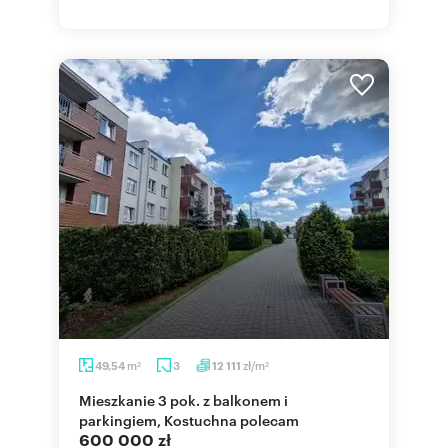
m
zł/m
49,54
3
12 111
2
2
Mieszkanie 3 pok. z balkonem i
parkingiem, Kostuchna polecam
600 000 zł