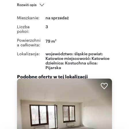
Rozwiń opis
Mieszkanie:
na sprzedaż
Liczba
3
pokoi:
Powierzchni
79 m
2
a całkowita:
Lokalizacja:
województwo:
śląskie
powiat:
Katowice
miejscowość:
Katowice
dzielnica:
Kostuchna
ulica:
Pijarska
Podobne oferty w tej lokalizacji