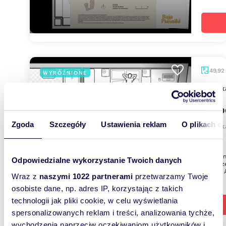
49,92
WYRÓŻNIONE
miesz
435 0
Zgoda
Szczegóły
Ustawienia reklam
O plikach c
mieszka
10
Poznaj i
Odpowiedzialne wykorzystanie Twoich danych
Nowoczes
okolicy. 
Wraz z
naszymi 1022 partnerami
przetwarzamy Twoje
osobiste dane, np. adres IP, korzystając z takich
technologii jak pliki cookie, w celu wyświetlania
spersonalizowanych reklam i treści, analizowania tychże,
wychodzenia naprzeciw oczekiwaniom użytkowników i