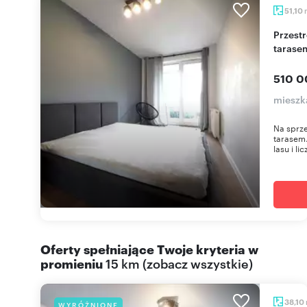
51,10
Przestronne 3-pokojowe mieszkanie z dużym
tarasem
510 0
mieszk
Na sprze
tarasem
lasu i li
Oferty spełniające Twoje kryteria w
promieniu
15 km
(
zobacz wszystkie
)
38,10
WYRÓŻNIONE