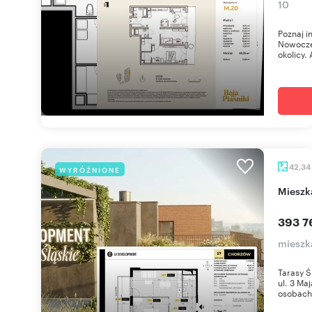
10
Poznaj i
Nowoczes
okolicy. 
42,34
WYRÓŻNIONE
miesz
393 7
mieszk
Tarasy Ś
ul. 3 Ma
osobach 