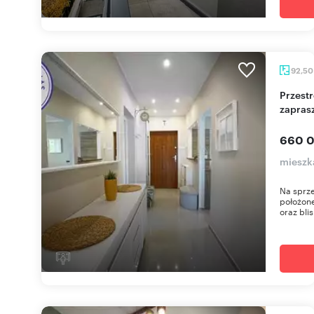
92,5
Przestronne 3-pokojowe mieszkanie z kominkiem
zapras
660 0
mieszk
Na sprze
położone
oraz blis