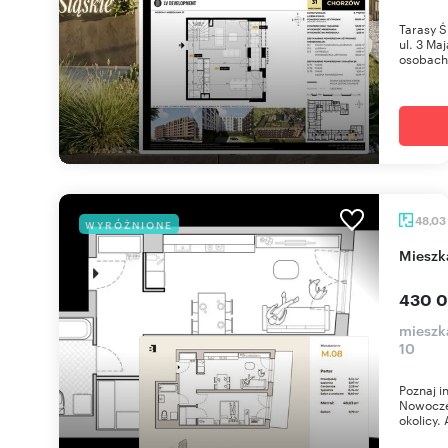
Tarasy Ś
ul. 3 Ma
osobach 
48,03
WYRÓŻNIONE
miesz
430 0
mieszka
10
Poznaj i
Nowoczes
okolicy. 