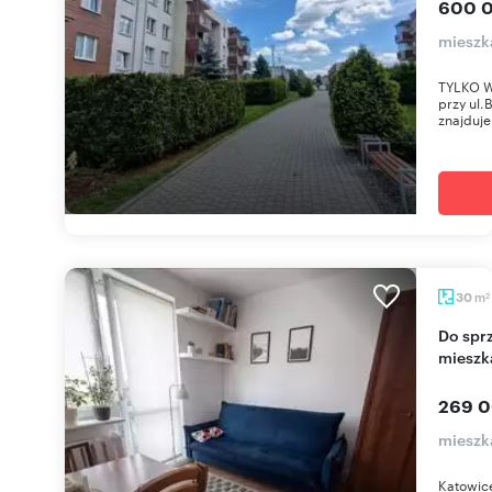
600 0
mieszk
TYLKO W
przy ul.
znajduje 
m
30
2
Do sprzedania przestronne 2-pokojowe
mieszk
269 0
mieszk
Katowice