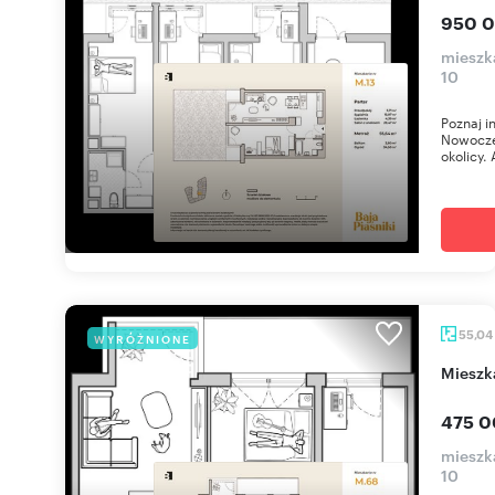
950 0
mieszka
10
Poznaj i
Nowoczes
okolicy. 
55,04
WYRÓŻNIONE
miesz
475 0
mieszka
10