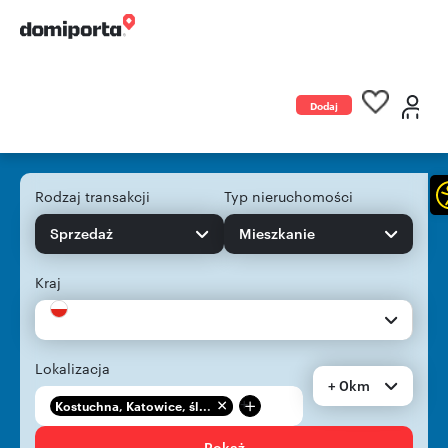
Dodaj
ogłoszenie
Rodzaj transakcji
Typ nieruchomości
Sprzedaż
Mieszkanie
Kraj
Lokalizacja
+ 0km
+
Kostuchna, Katowice, śl...
Pokaż