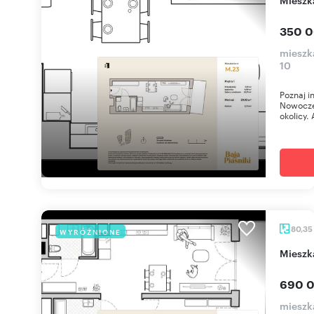
350 0
mieszka
10
Poznaj i
Nowoczes
okolicy. 
80,35
WYRÓŻNIONE
miesz
690 0
mieszka