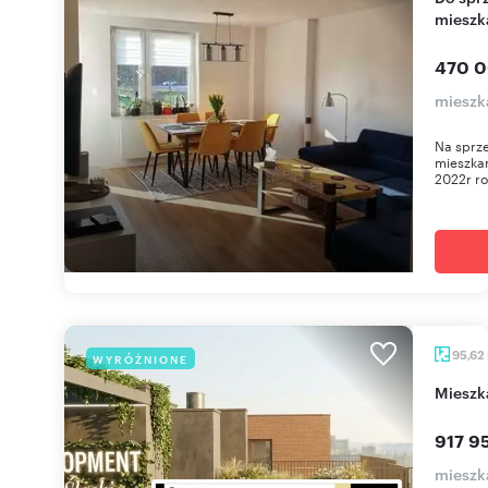
mieszk
470 0
mieszk
Na sprze
mieszka
2022r ro
95,62
WYRÓŻNIONE
miesz
917 95
mieszk