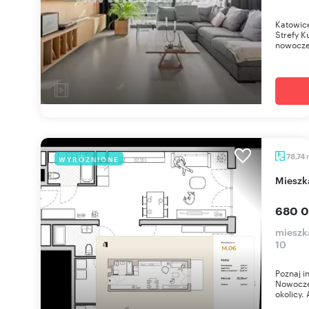
Katowice
Strefy K
nowoczes
78,74
WYRÓŻNIONE
miesz
680 0
mieszka
10
Poznaj i
Nowoczes
okolicy. 