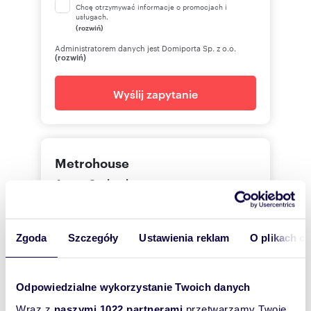
Chcę otrzymywać informacje o promocjach i
usługach.
(rozwiń)
Administratorem danych jest Domiporta Sp. z o.o.
(rozwiń)
Wyślij zapytanie
Metrohouse
Aneta Stolarska
Metrohouse
Zgoda
Szczegóły
Ustawienia reklam
O plikach c
485196
Pokaż telefon
Odpowiedzialne wykorzystanie Twoich danych
Zostaw telefon, oddzwonimy
Wraz z
naszymi 1022 partnerami
przetwarzamy Twoje