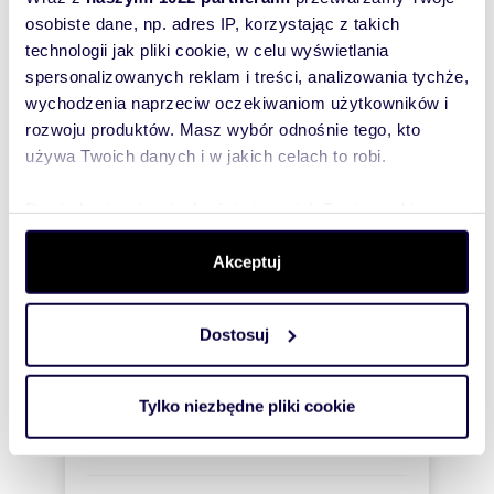
bezpłatnie
osobiste dane, np. adres IP, korzystając z takich
technologii jak pliki cookie, w celu wyświetlania
Zatwierdź
spersonalizowanych reklam i treści, analizowania tychże,
wychodzenia naprzeciw oczekiwaniom użytkowników i
rozwoju produktów. Masz wybór odnośnie tego, kto
używa Twoich danych i w jakich celach to robi.
Dowiedz się więcej odnośnie tego, jak Twoje osobiste
dane są przetwarzane oraz ustaw własne preferencje w
sekcji szczegółów
. W Deklaracji plików cookie możesz
Akceptuj
Informacje o ogłoszeniodawcy
zmienić lub wycofać swoją zgodę w dowolnej chwili.
Metrohouse
Dostosuj
Wykorzystujemy pliki cookie do spersonalizowania treści
i reklam, aby oferować funkcje społecznościowe i
analizować ruch w naszej witrynie. Informacje o tym, jak
Tylko niezbędne pliki cookie
korzystasz z naszej witryny, udostępniamy partnerom
społecznościowym, reklamowym i analitycznym.
Partnerzy mogą połączyć te informacje z innymi danymi