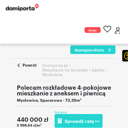
Dodaj
ogłoszenie
Następna oferta
Powrót
›
Domiporta.pl
›
›
Mieszkania na sprzedaż
śląskie
Mysłowice
Polecam rozkładowe 4-pokojowe
mieszkanie z aneksem i piwnicą
Mysłowice
,
Spacerowa
- 73,35m
2
Reklama
440 000
zł
Sprawdź ratę >>
5 998,64 zł/m
2