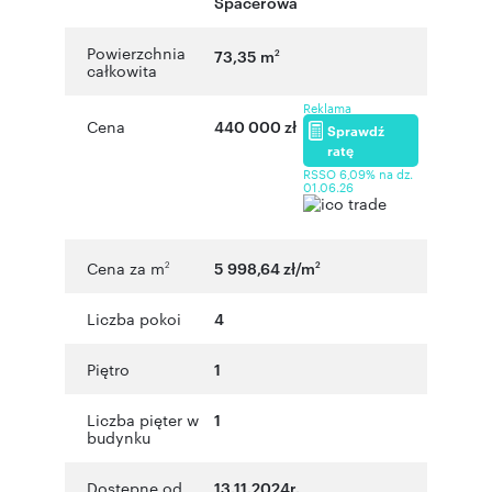
Spacerowa
Powierzchnia
73,35 m
2
całkowita
Reklama
Cena
440 000 zł
Sprawdź
ratę
RSSO 6,09% na dz.
01.06.26
Cena za m
5 998,64 zł/m
2
2
Liczba pokoi
4
Piętro
1
Liczba pięter w
1
budynku
Dostępne od
13.11.2024r.