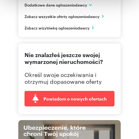
otrzymanymi od Ciebie lub uzyskanymi podczas
Dodatkowe dane ogłoszeniodawcy
korzystania z ich usług.
ul. Wołoska 22
Zobacz wszystkie oferty ogłoszeniodawcy
Warszawa
mazowieckie
PL
Zobacz wizytówkę ogłoszeniodawcy
22 626
Pokaż telefon
Nie znalazłeś jeszcze swojej
wymarzonej nieruchomości?
Określ swoje oczekiwania i
otrzymuj dopasowane oferty
Powiadom o nowych ofertach