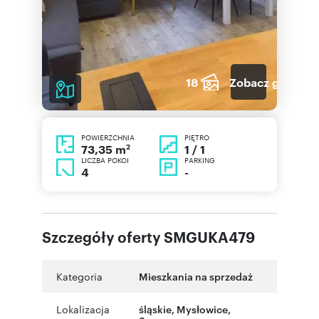
18
Zobacz galerię
POWIERZCHNIA
PIĘTRO
2
1 / 1
73,35 m
LICZBA POKOI
PARKING
4
-
Szczegóły oferty SMGUKA479
Kategoria
Mieszkania na sprzedaż
Lokalizacja
śląskie
,
Mysłowice
,