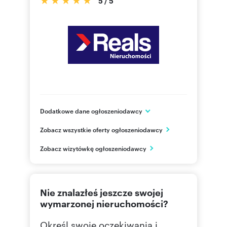
5
/
5
Dodatkowe dane ogłoszeniodawcy
Marszałkowska 85 lok 91
Zobacz wszystkie oferty ogłoszeniodawcy
Warszawa
mazowieckie
PL
Zobacz wizytówkę ogłoszeniodawcy
535 00
Pokaż telefon
Nie znalazłeś jeszcze swojej
wymarzonej nieruchomości?
Określ swoje oczekiwania i