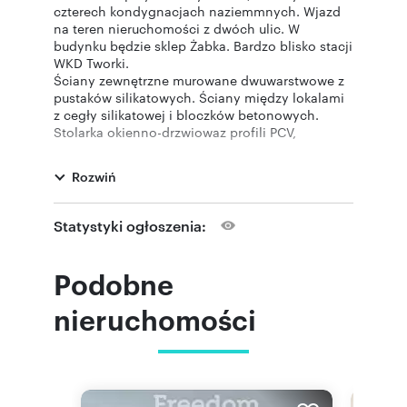
czterech kondygnacjach naziemmnych. Wjazd
na teren nieruchomości z dwóch ulic. W
budynku będzie sklep Żabka. Bardzo blisko stacji
WKD Tworki.
Ściany zewnętrzne murowane dwuwarstwowe z
pustaków silikatowych. Ściany między lokalami
z cegły silikatowej i bloczków betonowych.
Stolarka okienno-drzwiowaz profili PCV,
trzyszybowa. Tynk maszynowy gipsowy, z
systemową powłoką malarską.
Rozwiń
Posadzki - styropian akustyczny 3 cm, styropian
EPS 60-100- 3cm, folia, szlichta betonowa 4-6
cm, posadzka antypoślizgowa- gres (lub
Statystyki ogłoszenia:
ekwiwalent).
Drzwi wejściowe do mieszkań- stalowe,
okleinowane, z zamkiem patentowym i wizjerem.
Podobne
Brak wewnątrz-lokalowych drzwi i ościeżnic.
Parapety wewnętrzne - konglomerat lub
nieruchomości
kamienne. Instalacje sanitarne, w pomieszczeniu
kuchni - indywidualne opomiarowanie – licznik
w szafce pomiarowej na korytarzu, instalacja z
tworzywa sztucznego PVC i PP lub ekwiwalent,
podejście wody do zlewozmywaka i zmywarki,