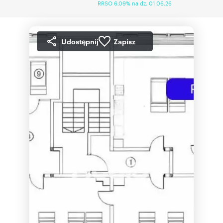
RRSO 6,09% na dz. 01.06.26
Udostępnij
Zapisz