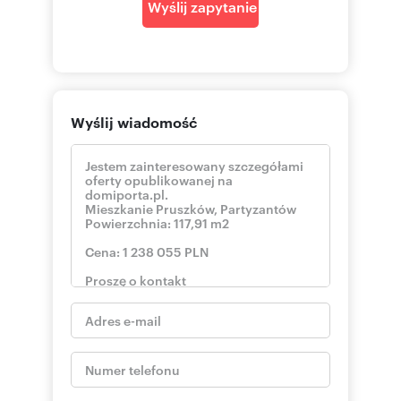
nieuczciwej konkurencji (Dz. U. z 2003 r., Nr 153,
Wyślij zapytanie
poz. 1503 z późn. zm.).
Oferta wysłana z programu dla biur
nieruchomości ASARI CRM (asaricrm.com)
Wyślij wiadomość
Numer oferty: 288096/3376/OMS
Nr licencji zawodowej: 18055