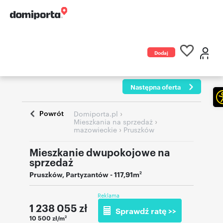
Dodaj
ogłoszenie
Następna oferta
Powrót
›
Domiporta.pl
›
Mieszkania na sprzedaż
›
mazowieckie
Pruszków
Mieszkanie dwupokojowe na
sprzedaż
Pruszków
,
Partyzantów
- 117,91m
2
Reklama
1 238 055
zł
Sprawdź ratę >>
10 500 zł/m
2