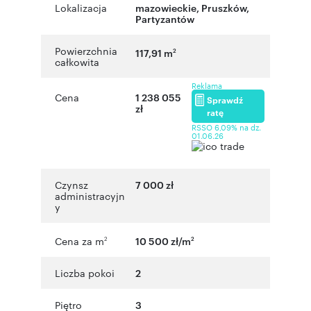
Lokalizacja
mazowieckie
,
Pruszków
,
Partyzantów
Powierzchnia
117,91 m
2
całkowita
Reklama
Cena
1 238 055
Sprawdź
zł
ratę
RSSO 6,09% na dz.
01.06.26
Czynsz
7 000 zł
administracyjn
y
Cena za m
10 500 zł/m
2
2
Liczba pokoi
2
Piętro
3