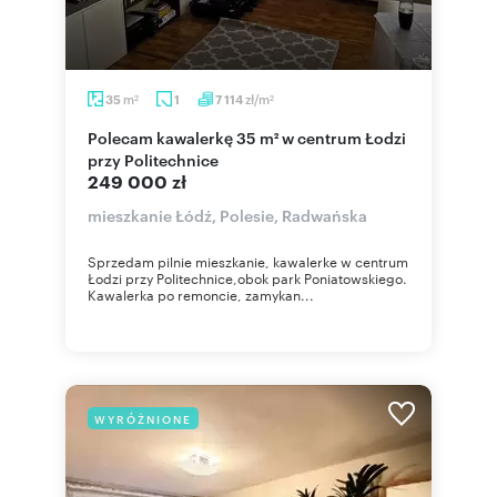
m
zł/m
35
1
7 114
2
2
Polecam kawalerkę 35 m² w centrum Łodzi
przy Politechnice
249 000 zł
mieszkanie Łódź, Polesie, Radwańska
Sprzedam pilnie mieszkanie, kawalerke w centrum
Łodzi przy Politechnice,obok park Poniatowskiego.
Kawalerka po remoncie, zamykan...
WYRÓŻNIONE