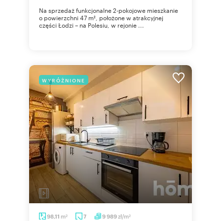
Na sprzedaż funkcjonalne 2-pokojowe mieszkanie
o powierzchni 47 m², położone w atrakcyjnej
części Łodzi – na Polesiu, w rejonie ...
WYRÓŻNIONE
m
zł/m
98,11
7
9 989
2
2