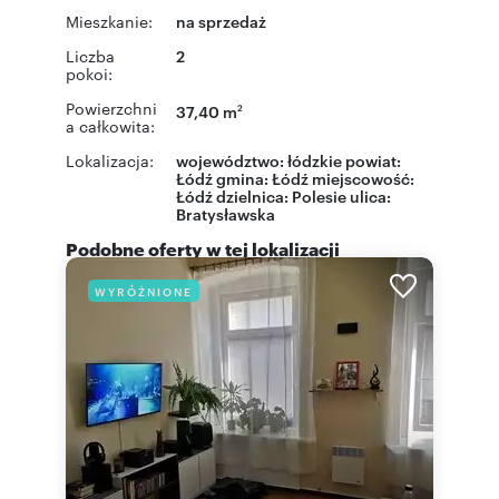
Mieszkanie:
na sprzedaż
Liczba
2
pokoi:
Powierzchni
37,40 m
2
a całkowita:
Lokalizacja:
województwo:
łódzkie
powiat:
Łódź
gmina:
Łódź
miejscowość:
Łódź
dzielnica:
Polesie
ulica:
Bratysławska
Podobne oferty w tej lokalizacji
WYRÓŻNIONE