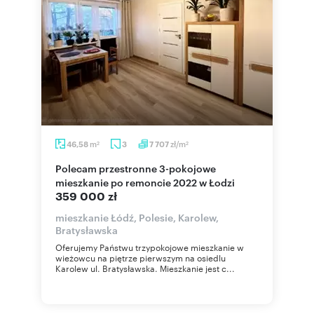
m
zł/m
46,58
3
7 707
2
2
Polecam przestronne 3-pokojowe
mieszkanie po remoncie 2022 w Łodzi
359 000 zł
mieszkanie Łódź, Polesie, Karolew,
Bratysławska
Oferujemy Państwu trzypokojowe mieszkanie w
wieżowcu na piętrze pierwszym na osiedlu
Karolew ul. Bratysławska. Mieszkanie jest c...