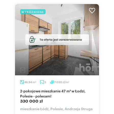
WYRÓŻNIONE
m
zł/m
46,94
2
7 030
2
2
2-pokojowe mieszkanie 47 m² w Łodzi,
Polesie - polecam!
330 000 zł
mieszkanie Łódź, Polesie, Andrzeja Struga