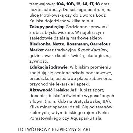
tramwajowe:
10A, 10B, 12, 14, 17, 18
oraz
liczne autobusy. Do ścisłego centrum, na
ulicę Piotrkowską czy do Dworca Łódź
Kaliska dojedziesz w kilka minut.
Zakupy pod ręką:
Codzienne sprawunki
zrobisz błyskawicznie. W najbliższym
sąsiedztwie działają markowe sklepy:
Biedronka, Netto, Rossmann, Carrefour
Market
oraz tradycyjny
Rynek Karolew
,
gdzie zawsze kupisz świeżą, ekologiczną
żywność.
Edukacja i zdrowie:
W bliskim promieniu
znajdują się cenione szkoły podstawowe,
przedszkola, osiedlowe place zabaw oraz
przychodnie lekarskie i apteki.
Aktywność i relaks:
Jeśli lubisz sport,
docenisz bliskość świetnie wyposażonych
siłowni (m.in. klub na Bratysławskiej 8A).
Kilka minut spaceru dzieli Cię od terenów
zielonych, w tym bliskiego rejonu Parku
Poniatowskiego czy Aquaparku Fala.
TO TWÓJ NOWY, BEZPIECZNY START