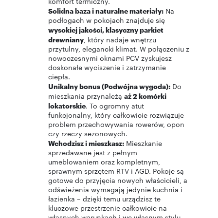
komfort termiczny.
Solidna baza i naturalne materiały:
Na
podłogach w pokojach znajduje się
wysokiej jakości, klasyczny parkiet
drewniany
, który nadaje wnętrzu
przytulny, elegancki klimat. W połączeniu z
nowoczesnymi oknami PCV zyskujesz
doskonałe wyciszenie i zatrzymanie
ciepła.
Unikalny bonus (Podwójna wygoda):
Do
mieszkania przynależą
aż 2 komórki
lokatorskie
. To ogromny atut
funkcjonalny, który całkowicie rozwiązuje
problem przechowywania rowerów, opon
czy rzeczy sezonowych.
Wchodzisz i mieszkasz:
Mieszkanie
sprzedawane jest z pełnym
umeblowaniem oraz kompletnym,
sprawnym sprzętem RTV i AGD. Pokoje są
gotowe do przyjęcia nowych właścicieli, a
odświeżenia wymagają jedynie kuchnia i
łazienka – dzięki temu urządzisz te
kluczowe przestrzenie całkowicie na
własnych warunkach i we własnym stylu.