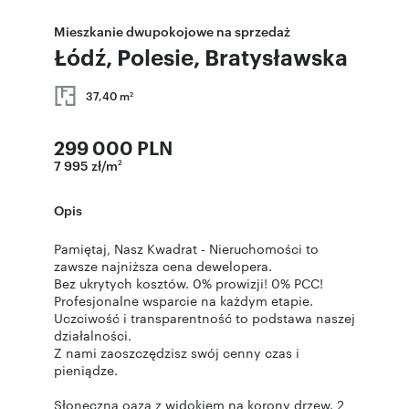
Mieszkanie dwupokojowe na sprzedaż
Łódź, Polesie, Bratysławska
37,40 m
2
299 000 PLN
7 995 zł/m
2
Opis
Pamiętaj, Nasz Kwadrat - Nieruchomości to
zawsze najniższa cena dewelopera.
Bez ukrytych kosztów. 0% prowizji! 0% PCC!
Profesjonalne wsparcie na każdym etapie.
Uczciwość i transparentność to podstawa naszej
działalności.
Z nami zaoszczędzisz swój cenny czas i
pieniądze.
Słoneczna oaza z widokiem na korony drzew. 2