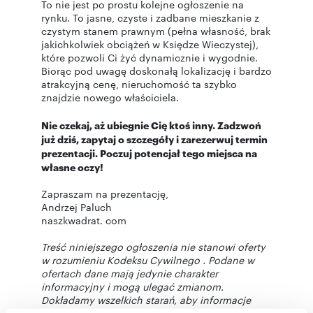
To nie jest po prostu kolejne ogłoszenie na
rynku. To jasne, czyste i zadbane mieszkanie z
czystym stanem prawnym (pełna własność, brak
jakichkolwiek obciążeń w Księdze Wieczystej),
które pozwoli Ci żyć dynamicznie i wygodnie.
Biorąc pod uwagę doskonałą lokalizację i bardzo
atrakcyjną cenę, nieruchomość ta szybko
znajdzie nowego właściciela.
Nie czekaj, aż ubiegnie Cię ktoś inny. Zadzwoń
już dziś, zapytaj o szczegóły i zarezerwuj termin
prezentacji. Poczuj potencjał tego miejsca na
własne oczy!
Zapraszam na prezentację,
Andrzej Paluch
naszkwadrat. com
Treść niniejszego ogłoszenia nie stanowi oferty
w rozumieniu Kodeksu Cywilnego . Podane w
ofertach dane mają jedynie charakter
informacyjny i mogą ulegać zmianom.
Dokładamy wszelkich starań, aby informacje