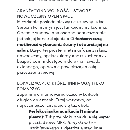
ARANŻACYJNA WOLNOŚĆ – STWÓRZ
NOWOCZESNY OPEN SPACE
Mieszkanie posiada niezwykle ustawny układ.
Sercem kulinarnym jest funkcjonalna kuchnia.
Obecnie stanowi ona osobne pomieszczenie,
jednak jej konstrukcja daje Ci
fantastyczną
możliwość wyburzenia ściany i otwarcia jej na
salon
. Dzięki tej prostej metamorfozie zyskasz
nowoczesny, spektakularny aneks kuchenny z
bezpośrednim dostępem do okna i światła
dziennego, optycznie powiększając całą
przestrzeń życiową.
LOKALIZACJA, O KTÓREJ INNI MOGĄ TYLKO
POMARZYĆ
Zapomnij o marnowaniu czasu w korkach i
długich dojazdach. Tutaj wszystko, co
najważniejsze, znajduje się tuż obok:
Perfekcyjna komunikacja (1 minuta
pieszo):
Tuż przy bloku znajduje się węzeł
przesiadkowy MPK:
Bratysławska –
Wróblewskiego
. Odjeżdżają stąd linie