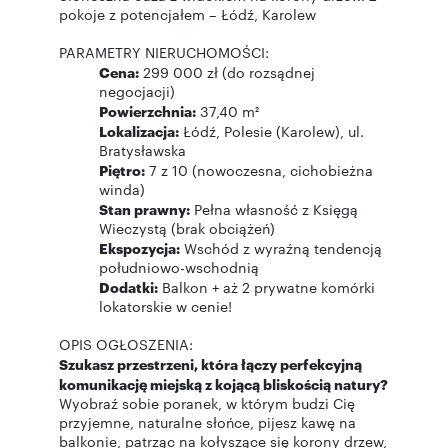
pokoje z potencjałem – Łódź, Karolew
PARAMETRY NIERUCHOMOŚCI:
Cena:
299 000 zł (do rozsądnej
negocjacji)
Powierzchnia:
37,40 m²
Lokalizacja:
Łódź, Polesie (Karolew), ul.
Bratysławska
Piętro:
7 z 10 (nowoczesna, cichobieżna
winda)
Stan prawny:
Pełna własność z Księgą
Wieczystą (brak obciążeń)
Ekspozycja:
Wschód z wyraźną tendencją
południowo-wschodnią
Dodatki:
Balkon + aż 2 prywatne komórki
lokatorskie w cenie!
OPIS OGŁOSZENIA:
Szukasz przestrzeni, która łączy perfekcyjną
komunikację miejską z kojącą bliskością natury?
Wyobraź sobie poranek, w którym budzi Cię
przyjemne, naturalne słońce, pijesz kawę na
balkonie, patrząc na kołyszące się korony drzew,