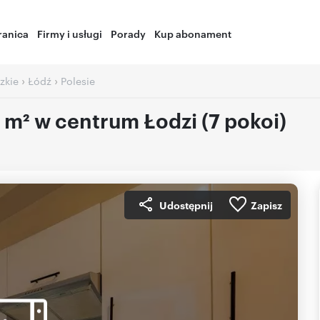
ranica
Firmy i usługi
Porady
Kup abonament
›
›
zkie
Łódź
Polesie
 m² w centrum Łodzi (7 pokoi)
Udostępnij
Zapisz