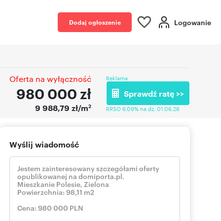
Logowanie
Dodaj ogłoszenie
Oferta na wyłączność
Reklama
980 000
zł
Sprawdź ratę >>
2
9 988,79 zł/m
RRSO 6,09% na dz. 01.06.26
Wyślij wiadomość