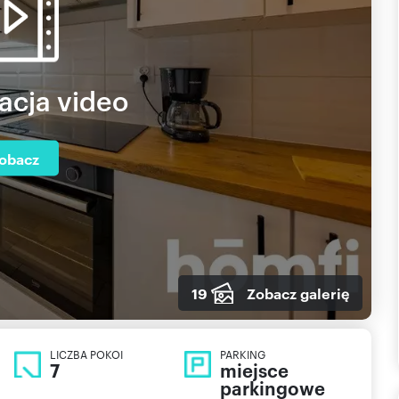
acja video
obacz
19
Zobacz galerię
LICZBA POKOI
PARKING
7
miejsce
parkingowe