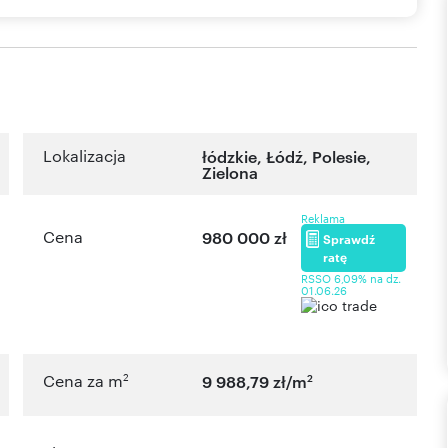
Lokalizacja
łódzkie
,
Łódź
,
Polesie
,
Zielona
Reklama
Cena
980 000 zł
Sprawdź
ratę
RSSO 6,09% na dz.
01.06.26
2
2
Cena za m
9 988,79 zł/m