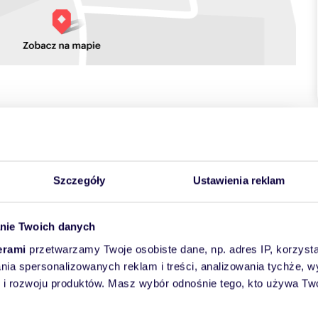
towych
Szczegóły
Ustawienia reklam
nie Twoich danych
erami
przetwarzamy Twoje osobiste dane, np. adres IP, korzystaj
lania spersonalizowanych reklam i treści, analizowania tychże,
 stabilny dochód, położone w ścisłym centrum Łodzi przy ul.
 rozwoju produktów. Masz wybór odnośnie tego, kto używa Twoi