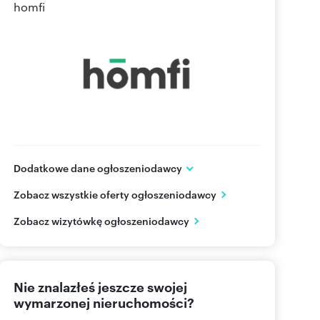
homfi
Dodatkowe dane ogłoszeniodawcy
ul. Sukiennicza 8/U8
Zobacz wszystkie oferty ogłoszeniodawcy
Kraków
małopolskie
PL
Zobacz wizytówkę ogłoszeniodawcy
48 123
Pokaż telefon
Nie znalazłeś jeszcze swojej
wymarzonej nieruchomości?