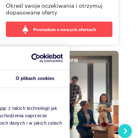
Określ swoje oczekiwania i otrzymuj
dopasowane oferty
Powiadom o nowych ofertach
O plikach cookies
ąc z takich technologii jak
 wychodzenia naprzeciw
ch danych i w jakich celach
Następn