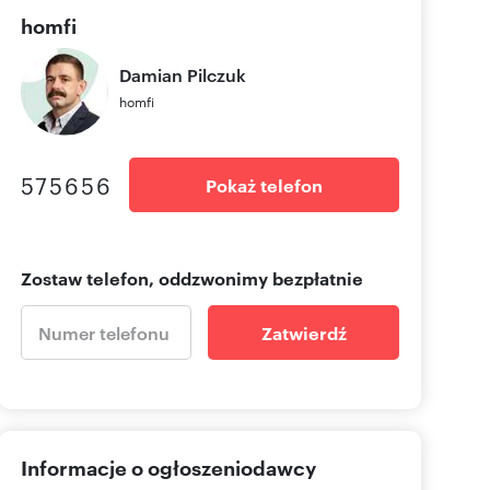
homfi
Damian
Pilczuk
homfi
575656
Pokaż telefon
Zostaw telefon, oddzwonimy bezpłatnie
Zatwierdź
Informacje o ogłoszeniodawcy