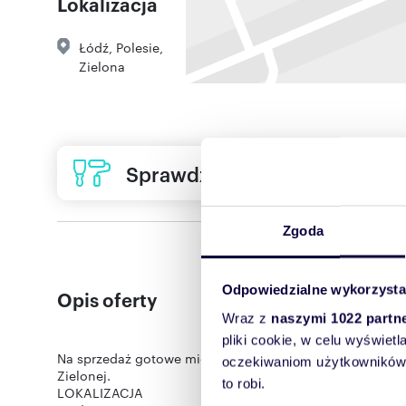
Lokalizacja
Łódź
,
Polesie
,
Zielona
Sprawdź ofertę usług remon
Zgoda
Odpowiedzialne wykorzysta
Opis oferty
Wraz z
naszymi 1022 partn
pliki cookie, w celu wyświet
Na sprzedaż gotowe mieszkanie inwestycyjne generujące
oczekiwaniom użytkowników i
Zielonej.
to robi.
LOKALIZACJA