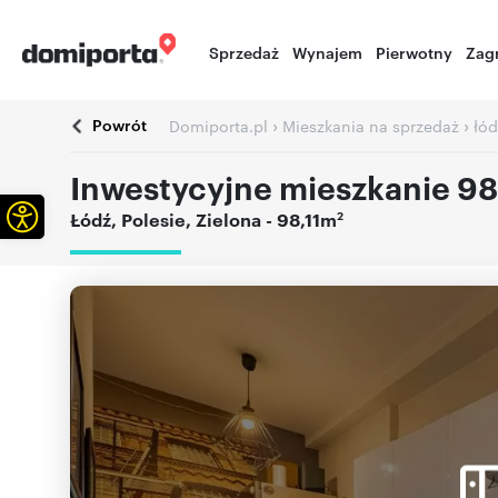
Sprzedaż
Wynajem
Pierwotny
Zag
Powrót
›
›
Domiporta.pl
Mieszkania na sprzedaż
łód
Inwestycyjne mieszkanie 98
Otwórz pasek narzędzi
2
Łódź
,
Polesie
,
Zielona
- 98,11m