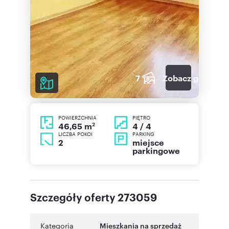
7
Zobacz galerię
POWIERZCHNIA
PIĘTRO
2
4 / 4
46,65 m
LICZBA POKOI
PARKING
2
miejsce
parkingowe
Szczegóły oferty 273059
Kategoria
Mieszkania na sprzedaż