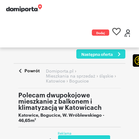
Dodaj
ogłoszenie
Następna oferta
Powrót
›
Domiporta.pl
›
›
Mieszkania na sprzedaż
śląskie
›
Katowice
Bogucice
Polecam dwupokojowe
mieszkanie z balkonem i
klimatyzacją w Katowicach
Katowice
,
Bogucice
,
W. Wróblewskiego
-
46,65m
2
Reklama