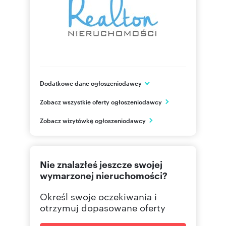
Dodatkowe dane ogłoszeniodawcy
Kościuszki 52/1
Zobacz wszystkie oferty ogłoszeniodawcy
Katowice
śląskie
PL
Zobacz wizytówkę ogłoszeniodawcy
(+48)
Pokaż telefon
Nie znalazłeś jeszcze swojej
wymarzonej nieruchomości?
Określ swoje oczekiwania i
otrzymuj dopasowane oferty