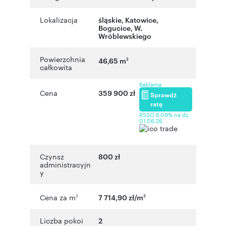
Lokalizacja
śląskie
,
Katowice
,
Bogucice
,
W.
Wróblewskiego
Powierzchnia
46,65 m
2
całkowita
Reklama
Cena
359 900 zł
Sprawdź
ratę
RSSO 6,09% na dz.
01.06.26
Czynsz
800 zł
administracyjn
y
Cena za m
7 714,90 zł/m
2
2
Liczba pokoi
2