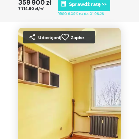
359 900
zł
Sprawdź ratę >>
7 714,90 zł/m
2
RRSO 6,09% na dz. 01.06.26
Udostępnij
Zapisz