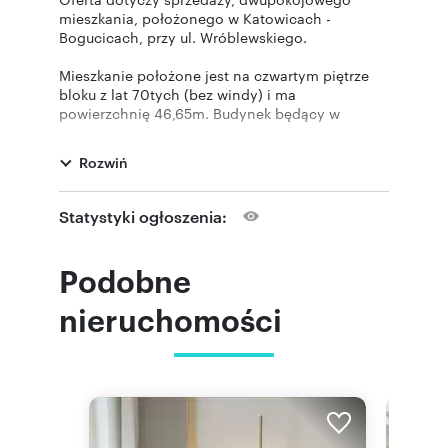
mieszkania, położonego w Katowicach -
Bogucicach, przy ul. Wróblewskiego.
Mieszkanie położone jest na czwartym piętrze
bloku z lat 70tych (bez windy) i ma
powierzchnię 46,65m. Budynek będący w
zasobach Katowickiej Spółdzielni
Mieszkaniowej, zabezpieczony jest domofonem
Rozwiń
i ma parking naziemny, dostępny tylko dla
mieszkańców.
Statystyki ogłoszenia:
osobna kuchnia z oknem,
Podobne
łazienka,
nieruchomości
osobne wc,
słoneczny i klimatyzowany salon z
balkonem zorientowanym na zachód,
duża ustawna sypialnia