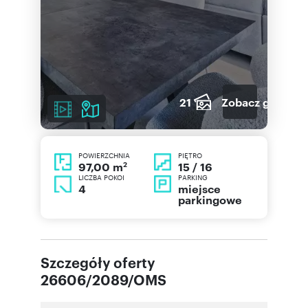
21
Zobacz galerię
POWIERZCHNIA
PIĘTRO
2
15 / 16
97,00 m
LICZBA POKOI
PARKING
4
miejsce
parkingowe
Szczegóły oferty
26606/2089/OMS