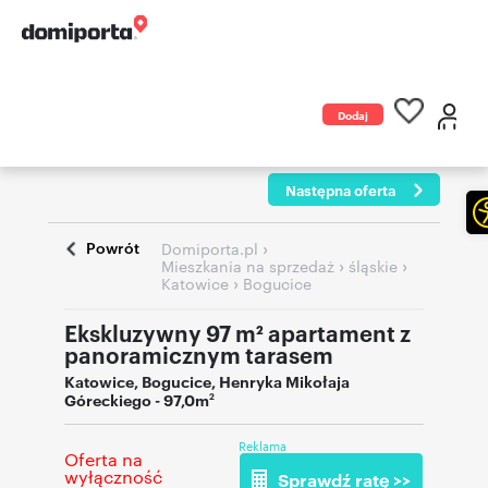
Dodaj
ogłoszenie
Następna oferta
Powrót
›
Domiporta.pl
›
›
Mieszkania na sprzedaż
śląskie
›
Katowice
Bogucice
Ekskluzywny 97 m² apartament z
panoramicznym tarasem
Katowice
,
Bogucice
,
Henryka Mikołaja
Góreckiego
- 97,0m
2
Reklama
Oferta na
wyłączność
Sprawdź ratę >>