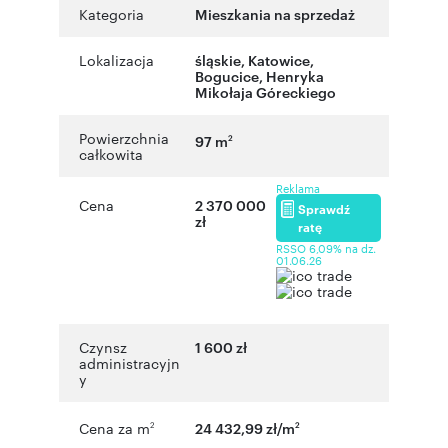
Kategoria
Mieszkania na sprzedaż
Lokalizacja
śląskie
,
Katowice
,
Bogucice
,
Henryka
Mikołaja Góreckiego
Powierzchnia
97 m
2
całkowita
Reklama
Cena
2 370 000
Sprawdź
zł
ratę
RSSO 6,09% na dz.
01.06.26
Czynsz
1 600 zł
administracyjn
y
Cena za m
24 432,99 zł/m
2
2