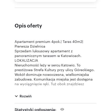
Opis oferty
Apartament premium 4pok.| Taras 40m2|
Pierwsza Dzielnica
Sprzedam luksusowy apartament z
panoramicznym tarasem w Katowicach.
LOKALIZACJA
Nieruchomość leży w sercu Katowic. To
prestiżowa Strefa Kultury przy ulicy Góreckiego.
Wokół dominuje nowoczesna, wielkomiejska
zabudowa. Komunikacja miejska jest dostępna
na wyciągnięcie ręki. Tuż obok znajdziesz
kultowy Spodek oraz zielone skwery.
INWESTYCJA
Rozwiń
Apartament powstał w ramach projektu Pierwsza
Dzielnica. To flagowa, bezpieczna inwestycja o
wysokim standardzie. Kompleks oferuje
Statystyki ogłoszenia: