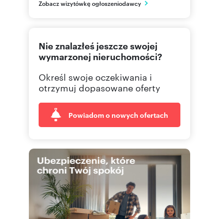
PL
Zobacz wizytówkę ogłoszeniodawcy
48 123
Pokaż telefon
Nie znalazłeś jeszcze swojej
wymarzonej nieruchomości?
Określ swoje oczekiwania i
otrzymuj dopasowane oferty
Powiadom o nowych ofertach