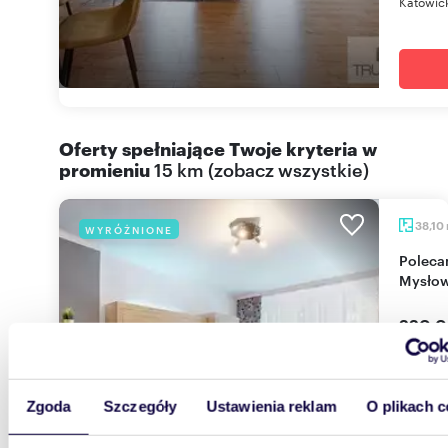
Katowick
Oferty spełniające Twoje kryteria w
promieniu
15 km
(
zobacz wszystkie
)
38,10
WYRÓŻNIONE
Polecam 2-pokojowe mieszkanie 38,1 m² w
Mysłow
220 0
mieszk
Kupujący
Zgoda
Szczegóły
Ustawienia reklam
O plikach c
komforto
jest właś