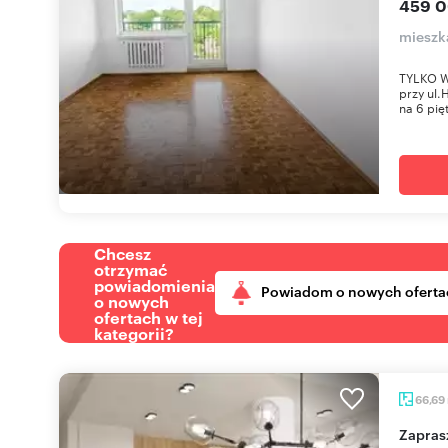
459 0
mieszk
TYLKO W
przy ul.
na 6 pięt
Chcesz
otrzymać
powiadomienia
Powiadom o nowych oferta
o nowych
ofertach w tej
kategorii?
66,69
Zapraszam do 3-pokojowego mieszkania z