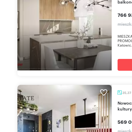
balkon
766 9
mieszk
MIESZK
PROMOCY
Katowic.
35,37
Nowoczesna kawalerka z balkonem (blisko
kultury
569 0
mieszk