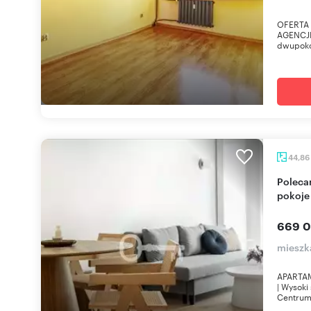
OFERTA
AGENCJE
dwupoko
44,86
Polecam nowoczesny apartament inwestycyjny 2
pokoje
669 0
mieszk
APARTAM
| Wysoki
Centrum 