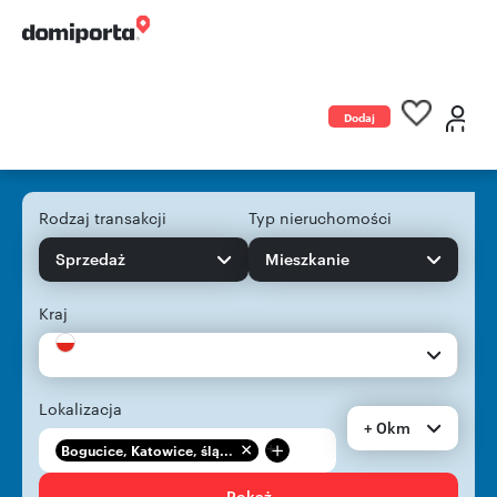
Dodaj
ogłoszenie
Rodzaj transakcji
Typ nieruchomości
Sprzedaż
Mieszkanie
Kraj
Lokalizacja
+ 0km
+
Bogucice, Katowice, ślą...
Pokaż