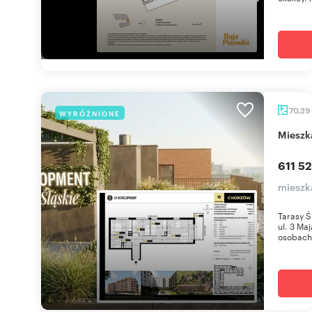
70,29
WYRÓŻNIONE
miesz
611 52
mieszk
Tarasy Ś
ul. 3 Ma
osobach 