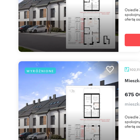
Osiedle 
spokojny
ofertą os
102,1
WYRÓŻNIONE
miesz
675 0
mieszk
Osiedle 
spokojny
ofertą os