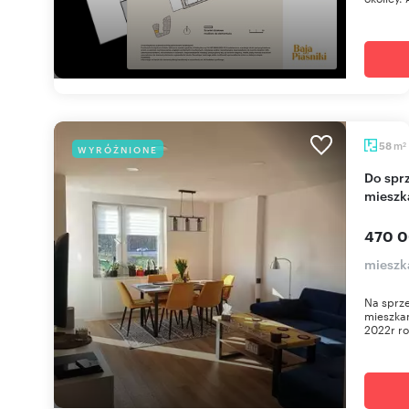
m
58
WYRÓŻNIONE
2
Do sprzedania funkcjonalne 3-pokojowe
mieszk
470 0
mieszk
Na sprze
mieszka
2022r ro