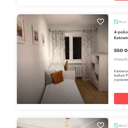
m
75
2
4-pokojowe mieszkanie 75 m² z balkonem w
Katowi
550 0
mieszk
Katowice
balkon P
o powier
m
49
2