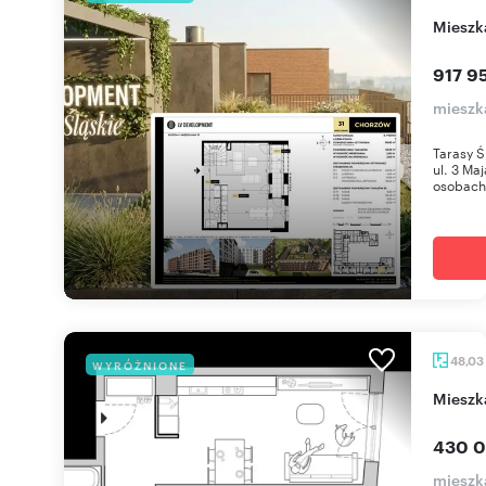
miesz
917 95
mieszk
Tarasy Ś
ul. 3 Ma
osobach 
48,03
WYRÓŻNIONE
miesz
430 0
mieszka