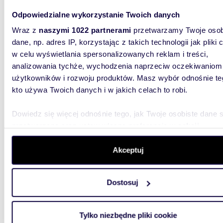
Odpowiedzialne wykorzystanie Twoich danych
Wraz z
naszymi 1022 partnerami
przetwarzamy Twoje osob
dane, np. adres IP, korzystając z takich technologii jak pliki 
w celu wyświetlania spersonalizowanych reklam i treści,
analizowania tychże, wychodzenia naprzeciw oczekiwaniom
m
120
WYRÓŻNIONE
użytkowników i rozwoju produktów. Masz wybór odnośnie te
Wyjątkowe 120 m2 umeblowanego mieszkania w
kto używa Twoich danych i w jakich celach to robi.
Tychac
Dowiedz się więcej odnośnie tego, jak Twoje osobiste dane 
627 0
przetwarzane oraz ustaw własne preferencje w
sekcji
mieszka
szczegółów
. W Deklaracji plików cookie możesz zmienić lu
wycofać swoją zgodę w dowolnej chwili.
Akceptuj
WYJĄTK
ZARANŻO
Mieszkan
Wykorzystujemy pliki cookie do spersonalizowania treści i r
Dostosuj
aby oferować funkcje społecznościowe i analizować ruch w 
witrynie. Informacje o tym, jak korzystasz z naszej witryny,
udostępniamy partnerom społecznościowym, reklamowym i
Tylko niezbędne pliki cookie
analitycznym. Partnerzy mogą połączyć te informacje z inn