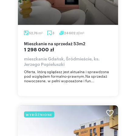
m
zł/m
52,76
3
24 602
2
2
mieszkanie na sprzedaż 53m2
1 298 000 zł
mieszkanie Gdańsk, Śródmieście, ks.
Jerzego Popiełuszki
Oferta, którą oglądasz jest aktualna i sprawdzona
pod względem formalno-prawnym.Na sprzedaż
nowoczesne, w pełni wyposażone i fun...
WYRÓŻNIONE