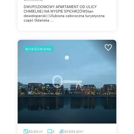
DWUPOZIOMOWY APARTAMENT OD ULICY
CHMIELNEJ NA WYSPIE SPICHRZÓWStan
deweloperski | Ulubiona całoroczna turystyczna
część Gdańska ...
WYRÓŻNIONE
m
zł/m
83,50
3
23 633
2
2