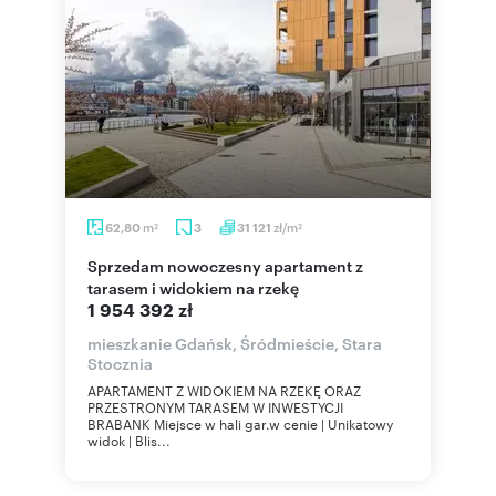
m
zł/m
62,80
3
31 121
2
2
Sprzedam nowoczesny apartament z
tarasem i widokiem na rzekę
1 954 392 zł
mieszkanie Gdańsk, Śródmieście, Stara
Stocznia
APARTAMENT Z WIDOKIEM NA RZEKĘ ORAZ
PRZESTRONYM TARASEM W INWESTYCJI
BRABANK Miejsce w hali gar.w cenie | Unikatowy
widok | Blis...