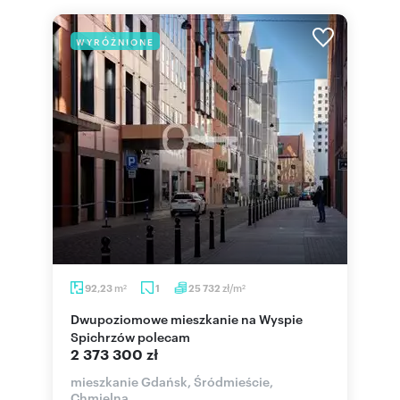
WYRÓŻNIONE
m
zł/m
92,23
1
25 732
2
2
Dwupoziomowe mieszkanie na Wyspie
Spichrzów polecam
2 373 300 zł
mieszkanie Gdańsk, Śródmieście,
Chmielna