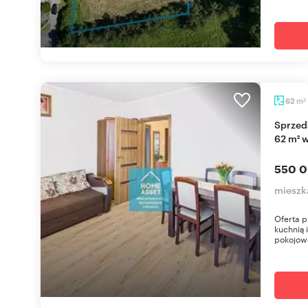
m
62
2
Sprzedam przestronne 3-pokojowe mieszkanie
62 m² 
550 0
mieszk
Oferta 
kuchnią 
pokojowe