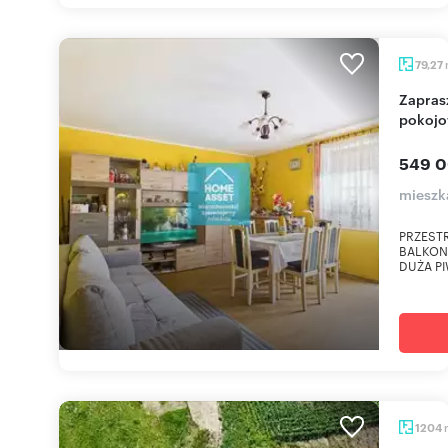
79,27
Zapraszam do obejrzenia przestronnego 3-
pokojo
549 0
mieszk
PRZEST
BALKONE
DUŻA PI
1204