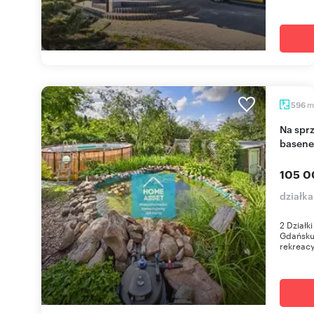
m
596
Na sprzedaż działki ROD z domkami, stawem i
basen
105 0
działk
2 Działk
Gdańsku
rekreacy