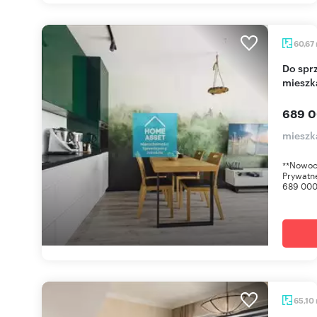
60,67
Do sprzedania nowoczesne 3-pokojowe
mieszk
689 0
mieszk
**Nowocz
Prywatne
689 000 
65,10