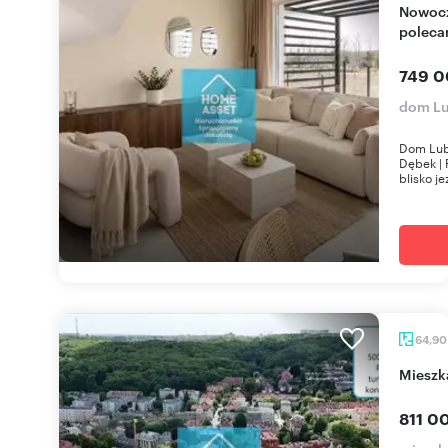
Nowoczesny dom 3 pok. 60,7 m² blisko jeziora -
polec
749 0
dom Lu
Dom Lub
Dębek |
blisko jez
64,9
Miesz
811 00