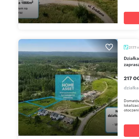
2177
Działka budowlana 2177 m² w Wielkiej Piaśnicy
zapras
217 0
działk
Domatówk
lokaliza
otoczeni