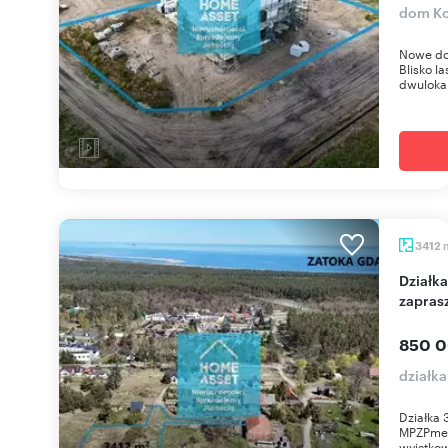
dom Ko
Nowe do
Blisko l
dwuloka
3412
Działka 3412 m² w Mikoszewie nad morzem -
zapras
850 0
działk
Działka 
MPZPmed
wyjątkow