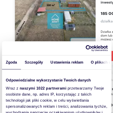
inwest
185 0
działk
Działka 
dom lub 
możesz o
Zgoda
Szczegóły
Ustawienia reklam
O plikach c
Odpowiedzialne wykorzystanie Twoich danych
55,41
Wraz z
naszymi 1022 partnerami
przetwarzamy Twoje
Do sprzedania nowoczesne 3-pokojowe
mieszk
osobiste dane, np. adres IP, korzystając z takich
technologii jak pliki cookie, w celu wyświetlania
599 0
spersonalizowanych reklam i treści, analizowania tychże,
mieszk
wychodzenia naprzeciw oczekiwaniom użytkowników i