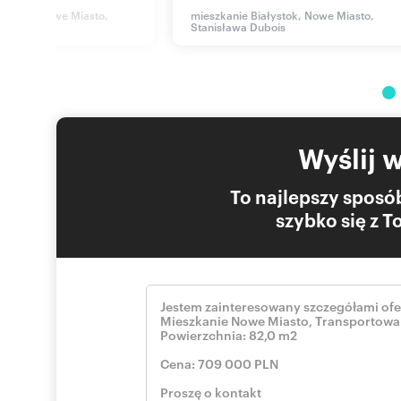
ałystok, Nowe Miasto,
mieszkanie Białystok, Nowe Miasto,
Stanisława Dubois
Numer oferty: 571739377
Wyślij 
To najlepszy sposób
szybko się z 