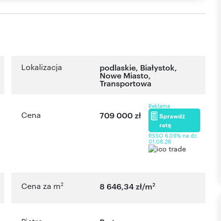
Lokalizacja
podlaskie
,
Białystok
,
Nowe Miasto
,
Transportowa
Reklama
Cena
709 000 zł
Sprawdź
ratę
RSSO 6,09% na dz.
01.06.26
2
2
Cena za m
8 646,34 zł/m