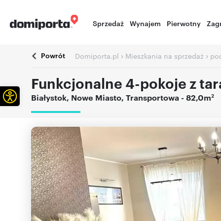
Sprzedaż
Wynajem
Pierwotny
Zag
Powrót
›
›
Domiporta.pl
Mieszkania na sprzedaż
pod
Funkcjonalne 4-pokoje z ta
Otwórz pasek narzędzi
2
Białystok
,
Nowe Miasto
,
Transportowa
- 82,0m