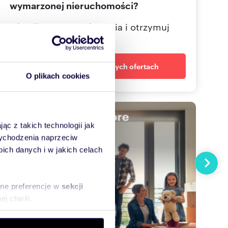
wymarzonej nieruchomości?
Określ swoje oczekiwania i otrzymuj
dopasowane oferty
Powiadom o nowych ofertach
O plikach cookies
ąc z takich technologii jak
 wychodzenia naprzeciw
ch danych i w jakich celach
Następn
sne preferencje w
sekcji
j chwili.
ołecznościowe i analizować