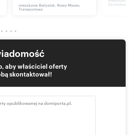
mieszkanie Bia
Zachodnia
mieszkanie Białystok, Nowe Miasto,
Transportowa
wiadomość
, aby właściciel oferty
Tobą skontaktował!