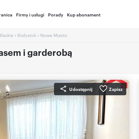
ranica
Firmy i usługi
Porady
Kup abonament
›
›
laskie
Białystok
Nowe Miasto
rasem i garderobą
Udostępnij
Zapisz