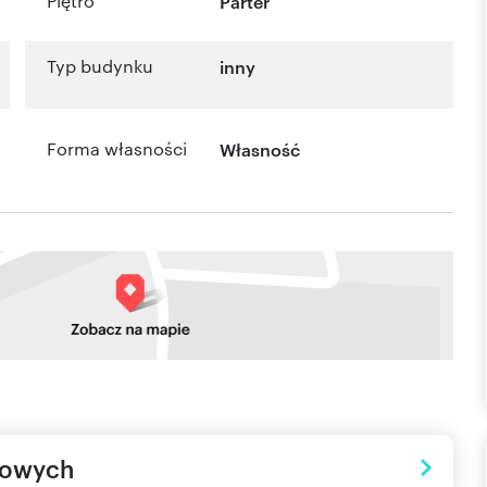
Piętro
Parter
Typ budynku
inny
Forma własności
Własność
towych