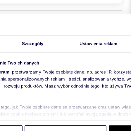
Szczegóły
Ustawienia reklam
MIASTO | UL. TRANSPORTOWA
nie Twoich danych
wierzchni 82 m², położone na parterze w bloku z 2008 roku
erami
przetwarzamy Twoje osobiste dane, np. adres IP, korzystaj
ą ilość miejsca do przechowywania, dzięki czemu świetnie
lania spersonalizowanych reklam i treści, analizowania tychże,
 rozwoju produktów. Masz wybór odnośnie tego, kto używa Twoi
m²
 tego, jak Twoje osobiste dane są przetwarzane oraz ustaw wła
plików cookie możesz zmienić lub wycofać swoją zgodę w dowolne
do spersonalizowania treści i reklam, aby oferować funkcje sp