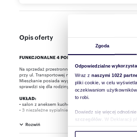
Opis oferty
Zgoda
FUNKCJONALNE 4 POKOJE | 82 m² | PARTER | NOWE 
Odpowiedzialne wykorzysta
Na sprzedaż przestronne i funkcjonalne mieszkanie o po
przy ul. Transportowej na osiedlu Nowe Miasto.
Wraz z
naszymi 1022 partn
Mieszkanie posiada wygodny układ pomieszczeń oraz duż
pliki cookie, w celu wyświet
sprawdzi się dla rodziny.
oczekiwaniom użytkowników i
to robi.
UKŁAD:
• salon z aneksem kuchennym i wyjściem na taras ok. 9 
• 3 niezależne sypialnie
Dowiedz się więcej odnośnie
• garderoba
szczegółów
. W Deklaracji 
• łazienka
Rozwiń
• przedpokój z pojemnymi szafami
Wykorzystujemy pliki cookie 