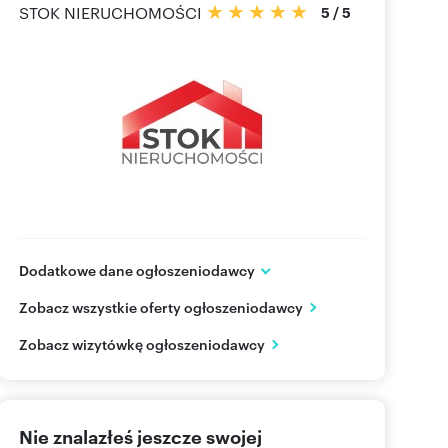
STOK NIERUCHOMOŚCI
5
/
5
Dodatkowe dane ogłoszeniodawcy
ul. Jurowiecka 42/3
Zobacz wszystkie oferty ogłoszeniodawcy
Białystok
podlaskie
PL
Zobacz wizytówkę ogłoszeniodawcy
505 00
Pokaż telefon
Nie znalazłeś jeszcze swojej