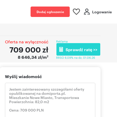
Logowanie
Dodaj ogłoszenie
Oferta na wyłączność
Reklama
709 000
zł
Sprawdź ratę >>
2
8 646,34 zł/m
RRSO 6,09% na dz. 01.06.26
Wyślij wiadomość