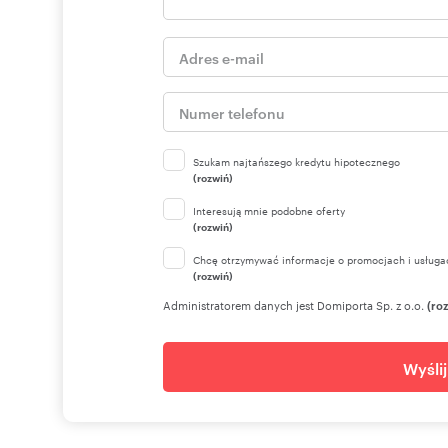
Szukam najtańszego kredytu hipotecznego
(rozwiń)
Interesują mnie podobne oferty
(rozwiń)
Chcę otrzymywać informacje o promocjach i usługa
(rozwiń)
Administratorem danych jest Domiporta Sp. z o.o.
(ro
Wyśli