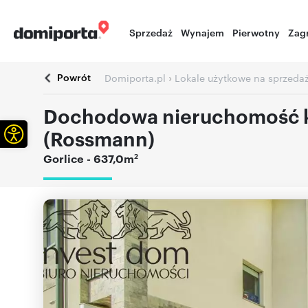
Sprzedaż
Wynajem
Pierwotny
Zag
Powrót
›
Domiporta.pl
Lokale użytkowe na sprzeda
Dochodowa nieruchomość k
Otwórz pasek narzędzi
(Rossmann)
2
Gorlice
- 637,0m