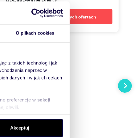
Powiadom o nowych ofertach
O plikach cookies
ąc z takich technologii jak
 wychodzenia naprzeciw
ch danych i w jakich celach
Następn
sne preferencje w
sekcji
j chwili.
ołecznościowe i analizować
Akceptuj
artnerom społecznościowym,
anymi od Ciebie lub