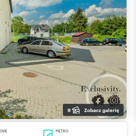
9
Zobacz galerię
ENIE
PIĘTRO