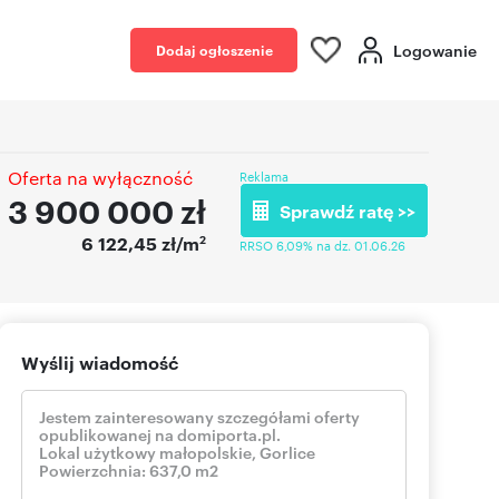
Logowanie
Dodaj ogłoszenie
Oferta na wyłączność
Reklama
3 900 000
zł
Sprawdź ratę >>
2
6 122,45 zł/m
RRSO 6,09% na dz. 01.06.26
Wyślij wiadomość