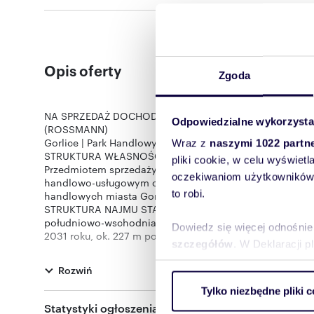
Opis oferty
Zgoda
NA SPRZEDAŻ DOCHODOWA NIERUCHOMOŚĆ KOMERCYJ
Odpowiedzialne wykorzysta
(ROSSMANN)
Gorlice | Park Handlowy | Stopa kapitalizacji ok. 8,31% | 
Wraz z
naszymi 1022 partn
STRUKTURA WŁASNOŚCI:
pliki cookie, w celu wyświet
Przedmiotem sprzedaży jest 100% prawa własności do
oczekiwaniom użytkowników i
handlowo-usługowym o łącznej powierzchni użytkowej 
to robi.
handlowych miasta Gorlice.
STRUKTURA NAJMU STABILNY DOCHÓD PASYWNY: Ok. 410 m
południowo-wschodnia II kondygnacji wraz z windą wy
Dowiedz się więcej odnośnie
2031 roku, ok. 227 m powierzchni użytkowej wynajęte p
szczegółów
. W Deklaracji 
najmu na czas nieokreślony oraz salon kosmetyczny do 
dochód pasywny z roczną stopą kapitalizacji na poziomi
Rozwiń
typu core.
Wykorzystujemy pliki cookie 
DZIAŁKA I PRZEZNACZENIE: Działka ewidencyjna nr 799/
Tylko niezbędne pliki c
ruch w naszej witrynie. Inf
Zagospodarowania Przestrzennego: 4.UC tereny usług kome
Statystyki ogłoszenia:
reklamowym i analitycznym. 