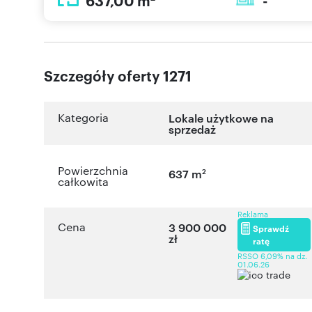
637,00 m
-
Szczegóły oferty 1271
Kategoria
Lokale użytkowe na
sprzedaż
Powierzchnia
2
637 m
całkowita
Reklama
Cena
3 900 000
Sprawdź
zł
ratę
RSSO 6,09% na dz.
01.06.26