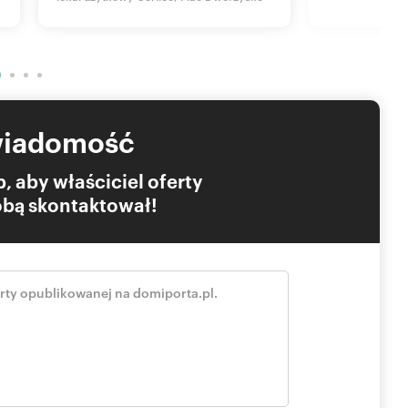
on
m umówieniu terminu z pośrednikiem prowadzącym ofertę.
 nie stanowi oferty handlowej w rozumieniu art. 66 1
ściciela nieruchomości i mogą ulec zmianie.
ącej jakości i dokładności wymiarów.
ji nieruchomości, przez negocjacje, aż po finalizację u
wiadomość
ro nieruchomości.
, aby właściciel oferty
Tobą skontaktował!