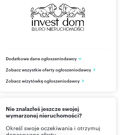
Dodatkowe dane ogłoszeniodawcy
ul. Plac Dworzysko 12
Zobacz wszystkie oferty ogłoszeniodawcy
Gorlice
małopolskie
PL
Zobacz wizytówkę ogłoszeniodawcy
517105
Pokaż telefon
Nie znalazłeś jeszcze swojej
508406
Pokaż telefon
wymarzonej nieruchomości?
Określ swoje oczekiwania i otrzymuj
dopasowane oferty