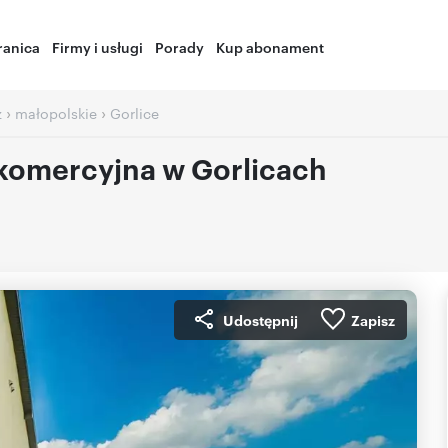
ranica
Firmy i usługi
Porady
Kup abonament
›
›
ż
małopolskie
Gorlice
omercyjna w Gorlicach
Udostępnij
Zapisz