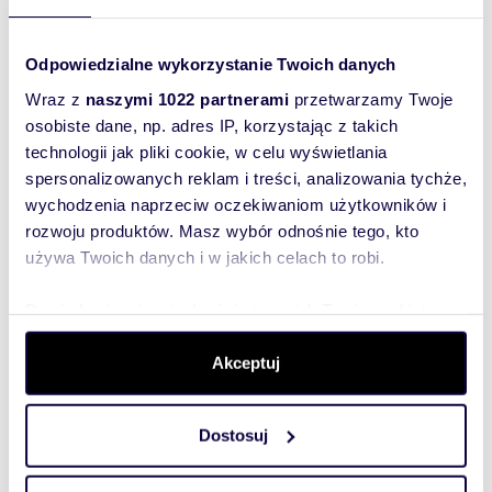
Odpowiedzialne wykorzystanie Twoich danych
Wyślij
Wraz z
naszymi 1022 partnerami
przetwarzamy Twoje
osobiste dane, np. adres IP, korzystając z takich
wiadomość
technologii jak pliki cookie, w celu wyświetlania
spersonalizowanych reklam i treści, analizowania tychże,
To najlepszy
wychodzenia naprzeciw oczekiwaniom użytkowników i
sposób, aby
rozwoju produktów. Masz wybór odnośnie tego, kto
właściciel
używa Twoich danych i w jakich celach to robi.
oferty
szybko się z
Dowiedz się więcej odnośnie tego, jak Twoje osobiste
Tobą
dane są przetwarzane oraz ustaw własne preferencje w
skontaktował!
sekcji szczegółów
. W Deklaracji plików cookie możesz
Akceptuj
zmienić lub wycofać swoją zgodę w dowolnej chwili.
Dostosuj
Wykorzystujemy pliki cookie do spersonalizowania treści
i reklam, aby oferować funkcje społecznościowe i