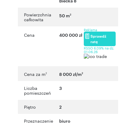
Biecka 8
Powierzchnia
50 m
2
całkowita
Reklama
Cena
400 000 zł
Sprawdź
ratę
RSSO 6,09% na dz.
01.06.26
Cena za m
8 000 zł/m
2
2
Liczba
3
pomieszczeń
Piętro
2
Przeznaczenie
biuro