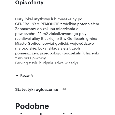
Opis oferty
Duży lokal użytkowy lub mieszkalny po
GENERALNYM REMONCIE z wielkim potencjałem
Zapraszamy do zakupu mieszkania o
powierzchni 55 m2 zlokalizowanego przy
ruchliwej ulicy Bieckiej nr 8 w Gorlicach, gmina
Miasto Gorlice, powiat gorlicki, województwo
małopolskie. Lokal składa się z trzech
pomieszczeń, przedpokoju (poczekalni), łazienki
z wc oraz piwnicy.
Parking z tyłu budynku (dwa wjazdy).
Możliwość zainstalowania klimatyzacji.
Mieszkanie mimo tego, iż jest położone w
Rozwiń
centrum przy ruchliwej ulicy jest ciche.
Położenie sprawia, że lokal ten nadaje się
zarówno pod mieszkalnictwo jak i ze względu na
Statystyki ogłoszenia:
bliskość urzędów takich jak Sąd, Starostwo,
Urząd Skarbowy, Urząd Gminy nadaje się
również pod DZIAŁALNOŚĆ GOSPODARCZĄ,
Podobne
przede wszystkim PRAWNICZĄ, KOMORNICZĄ,
KSIĘGOWĄ i inne.