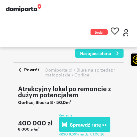
Dodaj
ogłoszenie
Następna oferta
Powrót
›
›
Domiporta.pl
Biura na sprzedaż
›
małopolskie
Gorlice
Atrakcyjny lokal po remoncie z
dużym potencjałem
Gorlice
,
Biecka 8
- 50,0m
2
Reklama
400 000
zł
Sprawdź ratę >>
8 000 zł/m
2
RRSO 6,09% na dz. 01.06.26