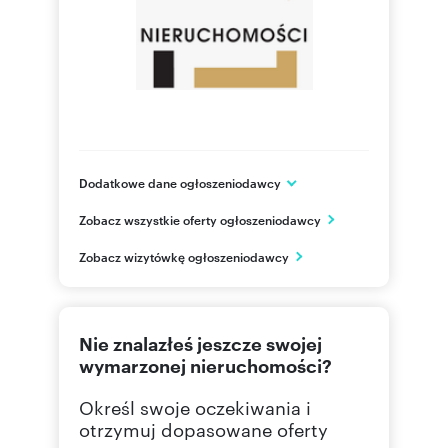
Dodatkowe dane ogłoszeniodawcy
ul. Adama Mickiewicza
Zobacz wszystkie oferty ogłoszeniodawcy
Gorlice
małopolskie
PL
Zobacz wizytówkę ogłoszeniodawcy
512 36
Pokaż telefon
Nie znalazłeś jeszcze swojej
wymarzonej nieruchomości?
Określ swoje oczekiwania i
otrzymuj dopasowane oferty