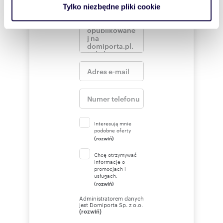
analizować ruch w naszej witrynie. Informacje o tym, jak
Tylko niezbędne pliki cookie
korzystasz z naszej witryny, udostępniamy partnerom
społecznościowym, reklamowym i analitycznym.
Partnerzy mogą połączyć te informacje z innymi danymi
otrzymanymi od Ciebie lub uzyskanymi podczas
korzystania z ich usług.
Interesują mnie
podobne oferty
(rozwiń)
Chcę otrzymywać
informacje o
promocjach i
usługach.
(rozwiń)
Administratorem danych
jest Domiporta Sp. z o.o.
(rozwiń)