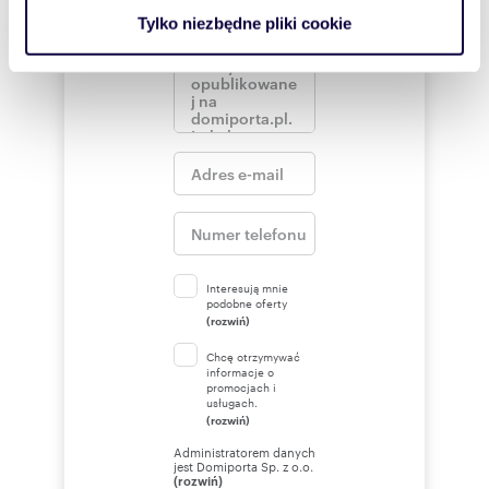
analizować ruch w naszej witrynie. Informacje o tym, jak
Tylko niezbędne pliki cookie
korzystasz z naszej witryny, udostępniamy partnerom
społecznościowym, reklamowym i analitycznym.
Partnerzy mogą połączyć te informacje z innymi danymi
otrzymanymi od Ciebie lub uzyskanymi podczas
korzystania z ich usług.
Interesują mnie
podobne oferty
(rozwiń)
Chcę otrzymywać
informacje o
promocjach i
usługach.
(rozwiń)
Administratorem danych
jest Domiporta Sp. z o.o.
(rozwiń)