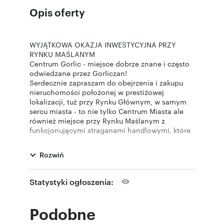
Opis oferty
WYJĄTKOWA OKAZJA INWESTYCYJNA PRZY
RYNKU MAŚLANYM
Centrum Gorlic - miejsce dobrze znane i często
odwiedzane przez Gorliczan!
Serdecznie zapraszam do obejrzenia i zakupu
nieruchomości położonej w prestiżowej
lokalizacji, tuż przy Rynku Głównym, w samym
sercu miasta - to nie tylko Centrum Miasta ale
również miejsce przy Rynku Maślanym z
funkcjonującymi straganami handlowymi, które
regularnie przyciągają mieszkańców i
odwiedzających Gorlice turystów! Miejsce
Rozwiń
pomimo centralnej lokalizacji popołudniami nie
jest głośne, a nawet ze względu na małe
natężenie ruchu samochodowego jest ciche.
Statystyki ogłoszenia:
Na Inwestycja wchodzą:
- 5 niezależnych lokali użytkowych
- dwie działki o numerach 1190/6 i 1190/7, o
Podobne
łącznej powierzchni 0,0406 ha plus