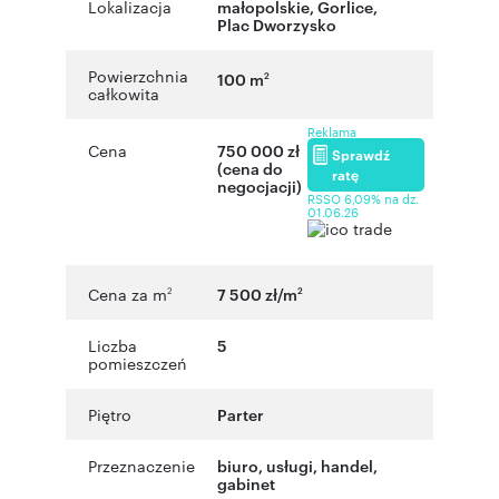
Lokalizacja
małopolskie
,
Gorlice
,
Plac Dworzysko
Powierzchnia
100 m
2
całkowita
Reklama
Cena
750 000 zł
Sprawdź
(cena do
ratę
negocjacji)
RSSO 6,09% na dz.
01.06.26
Cena za m
7 500 zł/m
2
2
Liczba
5
pomieszczeń
Piętro
Parter
Przeznaczenie
biuro
,
usługi
,
handel
,
gabinet