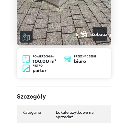
5
Zobacz galerię
POWIERZCHNIA
PRZEZNACZENIE
2
biuro
100,00 m
PIĘTRO
parter
Szczegóły
Kategoria
Lokale użytkowe na
sprzedaż