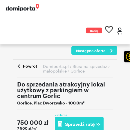
Dodaj
ogłoszenie
Następna oferta
Powrót
›
›
Domiporta.pl
Biura na sprzedaż
›
małopolskie
Gorlice
Do sprzedania atrakcyjny lokal
użytkowy z parkingiem w
centrum Gorlic
Gorlice
,
Plac Dworzysko
- 100,0m
2
Reklama
750 000
zł
Sprawdź ratę >>
7 500 zł/m
2