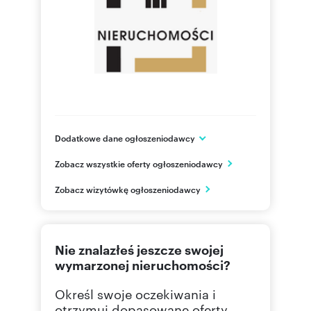
Dodatkowe dane ogłoszeniodawcy
ul. Adama Mickiewicza
Zobacz wszystkie oferty ogłoszeniodawcy
Gorlice
małopolskie
PL
Zobacz wizytówkę ogłoszeniodawcy
512 36
Pokaż telefon
Nie znalazłeś jeszcze swojej
wymarzonej nieruchomości?
Określ swoje oczekiwania i
otrzymuj dopasowane oferty