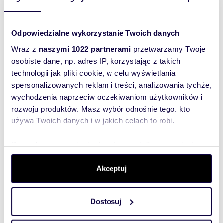
– takie nieruchomości pojawiają się bardzo
rzadko
Odpowiedzialne wykorzystanie Twoich danych
Wraz z
naszymi 1022 partnerami
przetwarzamy Twoje
Wyślij
osobiste dane, np. adres IP, korzystając z takich
wiadomość
technologii jak pliki cookie, w celu wyświetlania
spersonalizowanych reklam i treści, analizowania tychże,
To najlepszy
wychodzenia naprzeciw oczekiwaniom użytkowników i
sposób, aby
rozwoju produktów. Masz wybór odnośnie tego, kto
właściciel
używa Twoich danych i w jakich celach to robi.
oferty
szybko się z
Dowiedz się więcej odnośnie tego, jak Twoje osobiste
dane są przetwarzane oraz ustaw własne preferencje w
Tobą
sekcji szczegółów
. W Deklaracji plików cookie możesz
Akceptuj
skontaktował!
zmienić lub wycofać swoją zgodę w dowolnej chwili.
Dostosuj
Wykorzystujemy pliki cookie do spersonalizowania treści
i reklam, aby oferować funkcje społecznościowe i