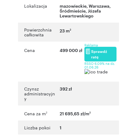
Lokalizacja
mazowieckie
,
Warszawa
,
Śródmieście
,
Józefa
Lewartowskiego
Powierzchnia
23 m
2
całkowita
Reklama
Cena
499 000 zł
Sprawdź
ratę
RSSO 6,09% na dz.
01.06.26
Czynsz
392 zł
administracyjn
y
Cena za m
21 695,65 zł/m
2
2
Liczba pokoi
1