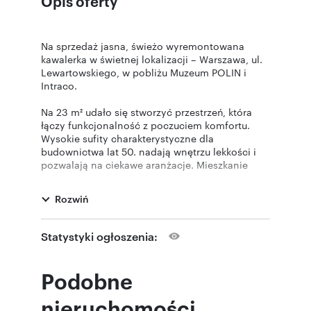
Opis oferty
Na sprzedaż jasna, świeżo wyremontowana
kawalerka w świetnej lokalizacji – Warszawa, ul.
Lewartowskiego, w pobliżu Muzeum POLIN i
Intraco.
Na 23 m² udało się stworzyć przestrzeń, która
łączy funkcjonalność z poczuciem komfortu.
Wysokie sufity charakterystyczne dla
budownictwa lat 50. nadają wnętrzu lekkości i
pozwalają na ciekawe aranżacje. Mieszkanie
przeszło remont i jest gotowe do zamieszkania
od zaraz.
Rozwiń
UWAGA! Choć oficjalnie w księdze wieczystej
mieszkanie ma powierzchnię 23 m2, w
Statystyki ogłoszenia:
rzeczywistości jest ono wększe i ma 26m2.
Czysta księga wieczysta. Brak hipoteki. Brak
Podobne
roszczeń osób trzecich. Własność gruntu.
nieruchomości
Układ mieszkania: