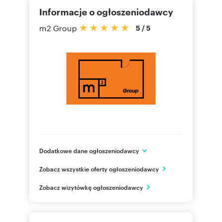
Informacje o ogłoszeniodawcy
m2 Group
5
/
5
Dodatkowe dane ogłoszeniodawcy
ul. Gałczyńskiego 4
Zobacz wszystkie oferty ogłoszeniodawcy
Warszawa
mazowieckie
PL
Zobacz wizytówkę ogłoszeniodawcy
500 80
Pokaż telefon