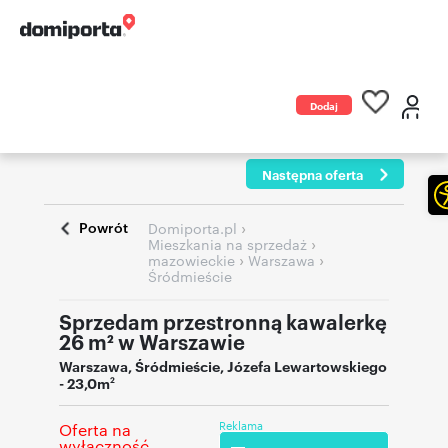
Dodaj
ogłoszenie
Następna oferta
Powrót
›
Domiporta.pl
›
Mieszkania na sprzedaż
›
›
mazowieckie
Warszawa
Śródmieście
Sprzedam przestronną kawalerkę
26 m² w Warszawie
Warszawa
,
Śródmieście
,
Józefa Lewartowskiego
- 23,0m
2
Reklama
Oferta na
wyłączność