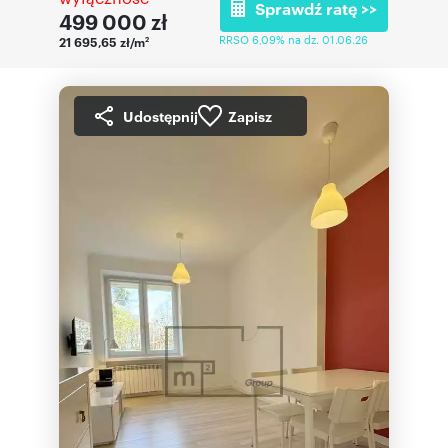
Sprawdź ratę >>
499 000
zł
RRSO 6,09% na dz. 01.06.26
21 695,65 zł/m
2
Udostępnij
Zapisz