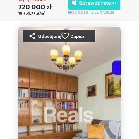
Sprawdź ratę >>
720 000
zł
RRSO 6,09% na dz. 01.06.26
18 759,77 zł/m
2
Udostępnij
Zapisz