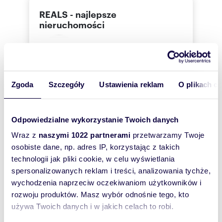
REALS - najlepsze
nieruchomości
Barbara
Latkowska
REALS - najlepsze nieruchomości
Zgoda
Szczegóły
Ustawienia reklam
O plikach c
733 99
Pokaż telefon
Odpowiedzialne wykorzystanie Twoich danych
Wraz z
naszymi 1022 partnerami
przetwarzamy Twoje
Zostaw telefon, oddzwonimy
osobiste dane, np. adres IP, korzystając z takich
bezpłatnie
technologii jak pliki cookie, w celu wyświetlania
spersonalizowanych reklam i treści, analizowania tychże,
Zatwierdź
wychodzenia naprzeciw oczekiwaniom użytkowników i
rozwoju produktów. Masz wybór odnośnie tego, kto
używa Twoich danych i w jakich celach to robi.