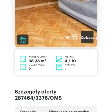
19
Zobacz galerię
POWIERZCHNIA
PIĘTRO
2
4 / 10
38,38 m
LICZBA POKOI
PARKING
2
-
Szczegóły oferty
287464/3376/OMS
Kategoria
Mieszkania na sprzedaż