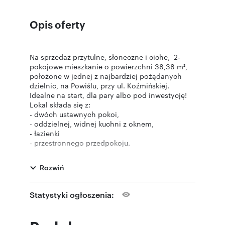
Opis oferty
Na sprzedaż przytulne, słoneczne i ciche, 2-
pokojowe mieszkanie o powierzchni 38,38 m²,
położone w jednej z najbardziej pożądanych
dzielnic, na Powiślu, przy ul. Koźmińskiej.
Idealne na start, dla pary albo pod inwestycję!
Lokal składa się z:
- dwóch ustawnych pokoi,
- oddzielnej, widnej kuchni z oknem,
- łazienki
- przestronnego przedpokoju.
- korytarz o powierzchni ok. 3,0 m², który
stanowi integralną część mieszkania ( nie jest
Rozwiń
ujęty w KW, co daje nam rzeczywistą
powierzchnię uzytkową 41,38m2— to praktyczna
przestrzeń „na plus”!)
Statystyki ogłoszenia:
Do mieszkania przynależy piwnica.
Atuty mieszkania
- Ekspozycja okien południe i wschód –