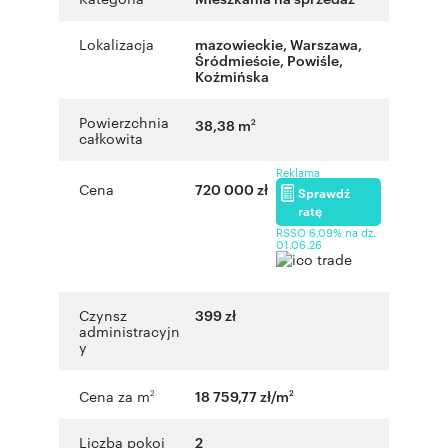
Lokalizacja
mazowieckie
,
Warszawa
,
Śródmieście
,
Powiśle
,
Koźmińska
Powierzchnia
38,38 m
2
całkowita
Reklama
Cena
720 000 zł
Sprawdź
ratę
RSSO 6,09% na dz.
01.06.26
Czynsz
399 zł
administracyjn
y
Cena za m
18 759,77 zł/m
2
2
Liczba pokoi
2