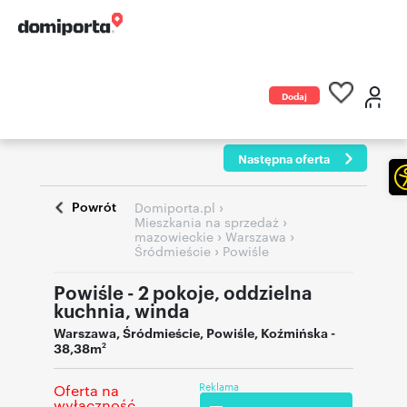
Dodaj
ogłoszenie
Następna oferta
Powrót
›
Domiporta.pl
›
Mieszkania na sprzedaż
›
›
mazowieckie
Warszawa
›
Śródmieście
Powiśle
Powiśle - 2 pokoje, oddzielna
kuchnia, winda
Warszawa
,
Śródmieście
,
Powiśle
,
Koźmińska
-
38,38m
2
Reklama
Oferta na
wyłączność