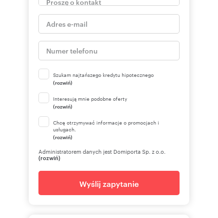
Oferta wysłana z programu dla biur
nieruchomości ASARI CRM (asaricrm.com)
Numer oferty: 287464/3376/OMS
Nr licencji zawodowej: 7259
Szukam najtańszego kredytu hipotecznego
(rozwiń)
Interesują mnie podobne oferty
(rozwiń)
Chcę otrzymywać informacje o promocjach i
usługach.
(rozwiń)
Administratorem danych jest Domiporta Sp. z o.o.
(rozwiń)
Wyślij zapytanie