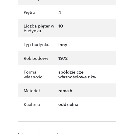
Piętro
4
Liczba pięter w
10
budynku
Typ budynku
inny
Rok budowy
1972
Forma
spółdzielcze
własności
własnościowe z kw
Materiał
rama h
Kuchnia
oddzielna