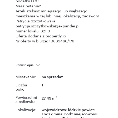
podatku PCC!
Masz pytania?
Jeżeli szukasz mniejszego lub większego
mieszkania w tej lub innej lokalizacji, zadzwoń!
Patrycja Szczytkowska
patrycja.szczytkowska@expander.pl
numer lokalu: B21 3
Oferta dodana z propertly.io
Nr oferty w biurze: 10669466/1/6
Rozwiń opis
Mieszkanie:
na sprzedaż
Liczba
1
pokoi:
Powierzchni
27,49 m
2
a całkowita:
Lokalizacja:
województwo:
łódzkie
powiat:
Łódź
gmina:
Łódź
miejscowość:
Łódź
ulica: Wojciecha Hasa