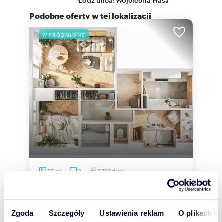
Podobne oferty w tej lokalizacji
WYRÓŻNIONE
m
zł/m
55
3
7 727
2
2
Przestronne 3-pokojowe mieszkanie z
balkonem i potencjałem.
425 000 zł
Zgoda
Szczegóły
Ustawienia reklam
O plikach c