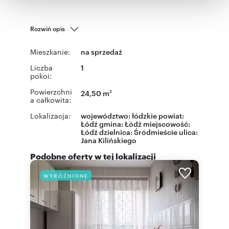
otrzymanymi od Ciebie lub uzyskanymi podczas
korzystania z ich usług.
Rozwiń opis
Mieszkanie:
na sprzedaż
Liczba
1
pokoi:
Powierzchni
24,50 m
2
a całkowita:
Lokalizacja:
województwo:
łódzkie
powiat:
Łódź
gmina:
Łódź
miejscowość:
Łódź
dzielnica:
Śródmieście
ulica:
Jana Kilińskiego
Podobne oferty w tej lokalizacji
WYRÓŻNIONE