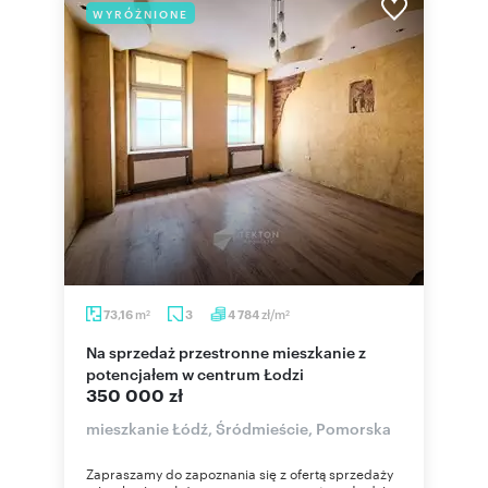
WYRÓŻNIONE
m
zł/m
73,16
3
4 784
2
2
Na sprzedaż przestronne mieszkanie z
potencjałem w centrum Łodzi
350 000 zł
mieszkanie Łódź, Śródmieście, Pomorska
Zapraszamy do zapoznania się z ofertą sprzedaży