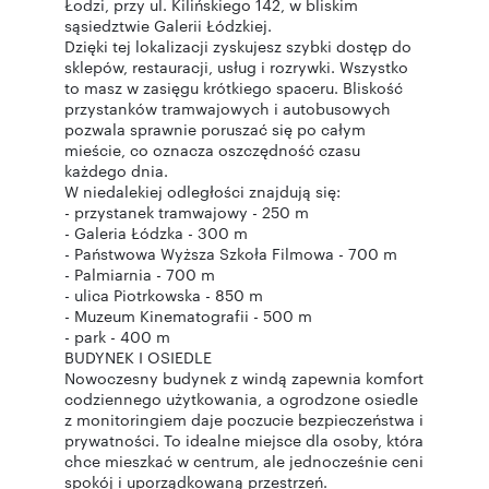
Łodzi, przy ul. Kilińskiego 142, w bliskim
sąsiedztwie Galerii Łódzkiej.
Dzięki tej lokalizacji zyskujesz szybki dostęp do
sklepów, restauracji, usług i rozrywki. Wszystko
to masz w zasięgu krótkiego spaceru. Bliskość
przystanków tramwajowych i autobusowych
pozwala sprawnie poruszać się po całym
mieście, co oznacza oszczędność czasu
każdego dnia.
W niedalekiej odległości znajdują się:
- przystanek tramwajowy - 250 m
- Galeria Łódzka - 300 m
- Państwowa Wyższa Szkoła Filmowa - 700 m
- Palmiarnia - 700 m
- ulica Piotrkowska - 850 m
- Muzeum Kinematografii - 500 m
- park - 400 m
BUDYNEK I OSIEDLE
Nowoczesny budynek z windą zapewnia komfort
codziennego użytkowania, a ogrodzone osiedle
z monitoringiem daje poczucie bezpieczeństwa i
prywatności. To idealne miejsce dla osoby, która
chce mieszkać w centrum, ale jednocześnie ceni
spokój i uporządkowaną przestrzeń.