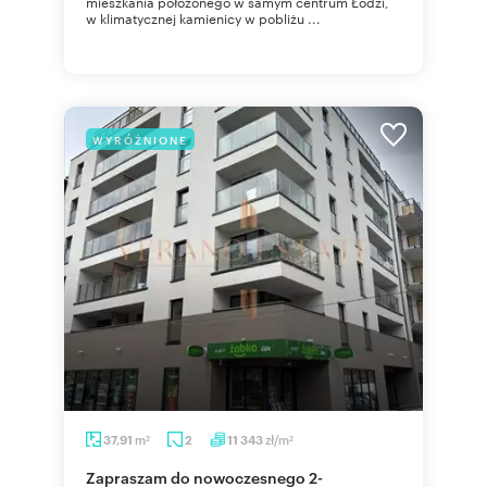
mieszkania położonego w samym centrum Łodzi,
w klimatycznej kamienicy w pobliżu ...
WYRÓŻNIONE
m
zł/m
37,91
2
11 343
2
2
Zapraszam do nowoczesnego 2-