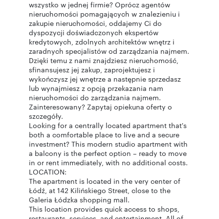
wszystko w jednej firmie? Oprócz agentów
nieruchomości pomagających w znalezieniu i
zakupie nieruchomości, oddajemy Ci do
dyspozycji doświadczonych ekspertów
kredytowych, zdolnych architektów wnętrz i
zaradnych specjalistów od zarządzania najmem.
Dzięki temu z nami znajdziesz nieruchomość,
sfinansujesz jej zakup, zaprojektujesz i
wykończysz jej wnętrze a następnie sprzedasz
lub wynajmiesz z opcją przekazania nam
nieruchomości do zarządzania najmem.
Zainteresowany? Zapytaj opiekuna oferty o
szczegóły.
Looking for a centrally located apartment that's
both a comfortable place to live and a secure
investment? This modern studio apartment with
a balcony is the perfect option – ready to move
in or rent immediately, with no additional costs.
LOCATION:
The apartment is located in the very center of
Łódź, at 142 Kilińskiego Street, close to the
Galeria Łódzka shopping mall.
This location provides quick access to shops,
restaurants, services, and entertainment. All of