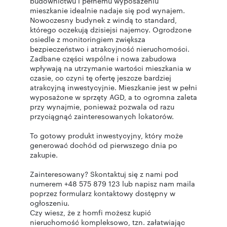
budownictwu i pełnemu wyposażeniu
mieszkanie idealnie nadaje się pod wynajem.
Nowoczesny budynek z windą to standard,
którego oczekują dzisiejsi najemcy. Ogrodzone
osiedle z monitoringiem zwiększa
bezpieczeństwo i atrakcyjność nieruchomości.
Zadbane części wspólne i nowa zabudowa
wpływają na utrzymanie wartości mieszkania w
czasie, co czyni tę ofertę jeszcze bardziej
atrakcyjną inwestycyjnie. Mieszkanie jest w pełni
wyposażone w sprzęty AGD, a to ogromna zaleta
przy wynajmie, ponieważ pozwala od razu
przyciągnąć zainteresowanych lokatorów.
To gotowy produkt inwestycyjny, który może
generować dochód od pierwszego dnia po
zakupie.
Zainteresowany? Skontaktuj się z nami pod
numerem +48 575 879 123 lub napisz nam maila
poprzez formularz kontaktowy dostępny w
ogłoszeniu.
Czy wiesz, że z homfi możesz kupić
nieruchomość kompleksowo, tzn. załatwiając