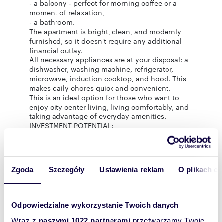
- a balcony - perfect for morning coffee or a
moment of relaxation,
- a bathroom.
The apartment is bright, clean, and modernly
furnished, so it doesn't require any additional
financial outlay.
All necessary appliances are at your disposal: a
dishwasher, washing machine, refrigerator,
microwave, induction cooktop, and hood. This
makes daily chores quick and convenient.
This is an ideal option for those who want to
enjoy city center living, living comfortably, and
taking advantage of everyday amenities.
INVESTMENT POTENTIAL:
Thanks to its central location, modern
construction, and full amenities, the apartment
is ideal for rentals. A modern building with an
elevator is the standard expected by today's
Zgoda
Szczegóły
Ustawienia reklam
O plikach c
tenants. The gated community with surveillance
enhances the property's security and
attractiveness. Well-maintained common areas
and new development contribute to maintaining
Odpowiedzialne wykorzystanie Twoich danych
the apartment's value over time, making this
offer even more attractive to investors. The
Wraz z
naszymi 1022 partnerami
przetwarzamy Twoje