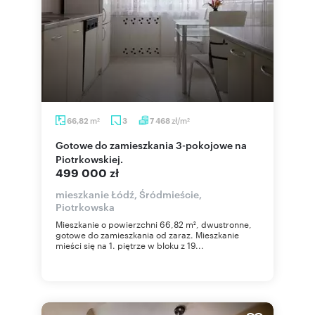
m
zł/m
66,82
3
7 468
2
2
Gotowe do zamieszkania 3-pokojowe na
Piotrkowskiej.
499 000 zł
mieszkanie Łódź, Śródmieście,
Piotrkowska
Mieszkanie o powierzchni 66,82 m², dwustronne,
gotowe do zamieszkania od zaraz. Mieszkanie
mieści się na 1. piętrze w bloku z 19...