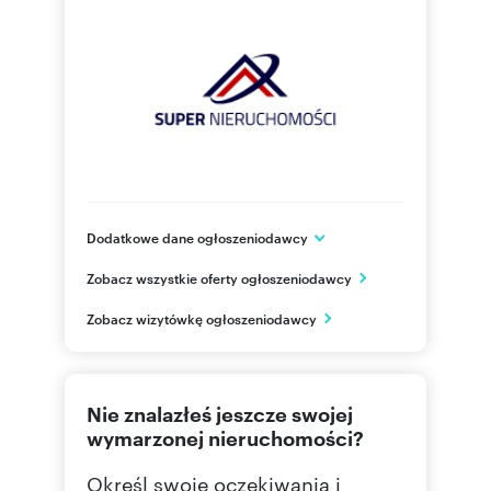
Dodatkowe dane ogłoszeniodawcy
Langiewicza 23
Zobacz wszystkie oferty ogłoszeniodawcy
Rzeszów
podkarpackie
PL
Zobacz wizytówkę ogłoszeniodawcy
177105
Pokaż telefon
Nie znalazłeś jeszcze swojej
795795
Pokaż telefon
wymarzonej nieruchomości?
Określ swoje oczekiwania i