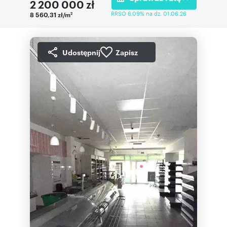
2 200 000
zł
RRSO 6,09% na dz. 01.06.26
8 560,31 zł/m
2
Udostępnij
Zapisz