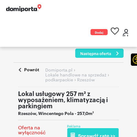
Dodaj
ogłoszenie
Następna oferta
Powrót
›
Domiporta.pl
›
Lokale handlowe na sprzedaż
›
podkarpackie
Rzeszów
Lokal usługowy 257 m² z
wyposażeniem, klimatyzacją i
parkingiem
Rzeszów
,
Wincentego Pola
- 257,0m
2
Reklama
Oferta na
wyłączność
Sprawdź ratę >>