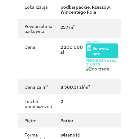
Lokalizacja
podkarpackie
,
Rzeszów
,
Wincentego Pola
Powierzchnia
257 m
2
całkowita
Reklama
Cena
2 200 000
Sprawdź
zł
ratę
RSSO 6,09% na dz.
01.06.26
Cena za m
8 560,31 zł/m
2
2
Liczba
2
pomieszczeń
Piętro
Parter
Forma
własność