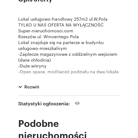
Lokal usługowo-handlowy 257m2 ul.W.Pola
TYLKO U NAS OFERTA NA WYŁĄCZNOŚĆ
Super-nieruchomosci.com
Rzeszów ul. Wincentego Pola
Lokal znajduje się na parterze w budynku
usługowo-mieszkalnym
-Zaplecze magazynowe z oddzielnym wejściem
(dwie chłodnia)
-Duże witryny
-Open space, możliwość podziału na dwa lokale
-Klimatyzacji
-Monitoring 22 kamer
Rozwiń
-Ogrzewanie klimatyzacja, piec gazowy
(możliwość podłączenia MPEC)
-Ciepła woda bojler
Statystyki ogłoszenia:
-Miejsca postojowe przy budynku
Idealny lokal pod sklep spożywczy, aptekę,
gabinety lekarskie itp.
Podobne
Cena zawiera wyposażenie lokalu
Cena: 2 200 000 PLN do negocjacji
nieruchomości
Osoba prowadząca: Rafał Ostyński