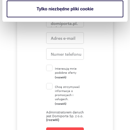
analizować ruch w naszej witrynie. Informacje o tym, jak
Tylko niezbędne pliki cookie
korzystasz z naszej witryny, udostępniamy partnerom
społecznościowym, reklamowym i analitycznym.
Partnerzy mogą połączyć te informacje z innymi danymi
otrzymanymi od Ciebie lub uzyskanymi podczas
korzystania z ich usług.
Interesują mnie
podobne oferty
(rozwiń)
Chcę otrzymywać
informacje o
promocjach i
usługach.
(rozwiń)
Administratorem danych
jest Domiporta Sp. z o.o.
(rozwiń)