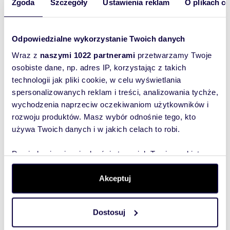
Zgoda
Szczegóły
Ustawienia reklam
O plikach c
Odpowiedzialne wykorzystanie Twoich danych
Wyślij
Wraz z
naszymi 1022 partnerami
przetwarzamy Twoje
wiadomość
osobiste dane, np. adres IP, korzystając z takich
technologii jak pliki cookie, w celu wyświetlania
To najlepszy
spersonalizowanych reklam i treści, analizowania tychże,
sposób, aby
wychodzenia naprzeciw oczekiwaniom użytkowników i
właściciel
rozwoju produktów. Masz wybór odnośnie tego, kto
oferty
używa Twoich danych i w jakich celach to robi.
szybko się z
Tobą
Dowiedz się więcej odnośnie tego, jak Twoje osobiste
skontaktował!
dane są przetwarzane oraz ustaw własne preferencje w
sekcji szczegółów
. W Deklaracji plików cookie możesz
Akceptuj
zmienić lub wycofać swoją zgodę w dowolnej chwili.
Dostosuj
Wykorzystujemy pliki cookie do spersonalizowania treści
i reklam, aby oferować funkcje społecznościowe i