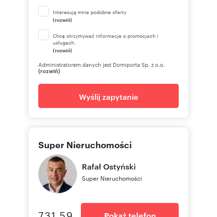
Interesują mnie podobne oferty
(rozwiń)
Chcę otrzymywać informacje o promocjach i
usługach.
(rozwiń)
Administratorem danych jest Domiporta Sp. z o.o.
(rozwiń)
Wyślij zapytanie
Super Nieruchomości
Rafał
Ostyński
Super Nieruchomości
731 59
Pokaż telefon