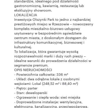
standardzie, idealnego pod działalność
gastronomiczną, kawiarnię, restaurację lub
ekskluzyjny showroom.
LOKALIZACJA
Inwestycja Olszynki Park to jedno z najbardziej
prestiżowych miejsc w Rzeszowie – nowoczesny
kompleks mieszkalno-biurowo-usługowy
usytuowany w bezpośrednim sąsiedztwie
centrum miasta, z doskonałym dostępem do
infrastruktury komunikacyjnej, biznesowej i
kulturalnej.
To lokalizacja, która gwarantuje wysoką
rozpoznawalność marki i duży ruch pieszy –
idealne warunki do prowadzenia działalności w
segmencie premium.
OPIS NIERUCHOMOŚCI
- Powierzchnia całkowita: 336 m²
- Układ: dwa odrębne lokale z osobnymi
wejściami: Lokal (248,52 m² i 88,40 m²)
- Piętro: parter
- Stan: deweloperski
- Ogrzewanie i ciepła woda: sieć miejska
- Doprowadzone instalacje: wentylacyjna,
elektryczna, kanalizacyjna, przeciwpożarowa,