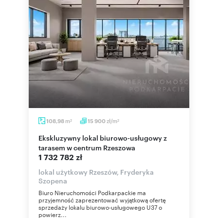
m
zł/m
108,98
15 900
2
2
Ekskluzywny lokal biurowo-usługowy z
tarasem w centrum Rzeszowa
1 732 782 zł
lokal użytkowy Rzeszów, Fryderyka
Szopena
Biuro Nieruchomości Podkarpackie ma
przyjemność zaprezentować wyjątkową ofertę
sprzedaży lokalu biurowo-usługowego U37 o
powierz...