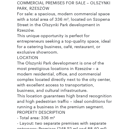
COMMERCIAL PREMISES FOR SALE – OLSZYNKI
PARK, RZESZÓW
For sale: a spacious, modern commercial space
with a total area of ​​336 m², located on Szopena
Street in the Olszynki Park development in
Rzeszów.
This unique opportunity is perfect for
entrepreneurs seeking a top-quality space, ideal
for a catering business, café, restaurant, or
exclusive showroom.
LOCATION
The Olszynki Park development is one of the
most prestigious locations in Rzeszów – a
modern residential, office, and commercial
complex located directly next to the city center,
with excellent access to transportation,
business, and cultural infrastructure.
This location guarantees high brand recognition
and high pedestrian traffic – ideal conditions for
running a business in the premium segment.
PROPERTY DESCRIPTION
- Total area: 336 m²
- Layout: two separate premises with separate
entrances: Premises (248.52 m² and 88.40 m²)