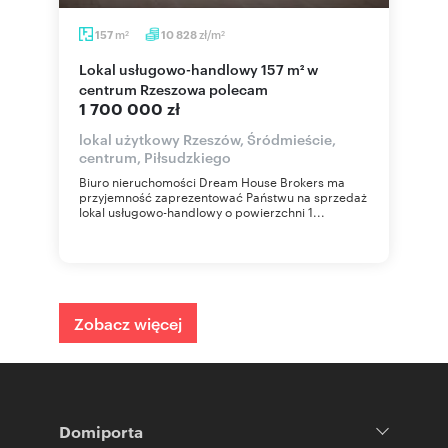
m
zł/m
157
10 828
2
2
Lokal usługowo-handlowy 157 m² w
centrum Rzeszowa polecam
1 700 000 zł
lokal użytkowy Rzeszów, Śródmieście,
centrum, Piłsudzkiego
Biuro nieruchomości Dream House Brokers ma
przyjemność zaprezentować Państwu na sprzedaż
lokal usługowo-handlowy o powierzchni 1...
Zobacz więcej
Domiporta