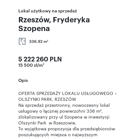
Lokal użytkowy na sprzedaż
Rzeszów, Fryderyka
Szopena
336,92 m
2
5 222 260 PLN
15 500 zł/m
2
Opis
OFERTA SPRZEDAŻY LOKALU USŁUGOWEGO –
OLSZYNKI PARK, RZESZÓW
Na sprzedaż przestronny, nowoczesny lokal
usługowy o łącznej powierzchni 336 m²,
zlokalizowany przy ul Szopena w inwestycji
Olszynki Park w Rzeszowie.
To wyjątkowa propozycja dla przedsiębiorców
poszukujących miejsca o najwyższym