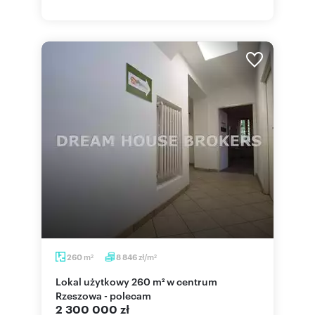
m
zł/m
260
8 846
2
2
Lokal użytkowy 260 m² w centrum
Rzeszowa - polecam
2 300 000 zł