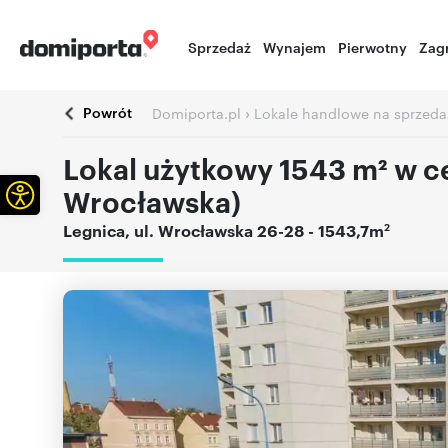
Sprzedaż
Wynajem
Pierwotny
Zag
Powrót
›
Domiporta.pl
Lokale handlowe na sprzeda
Lokal użytkowy 1543 m² w c
Otwórz pasek narzędzi
Wrocławska)
2
Legnica
,
ul. Wrocławska 26-28
- 1543,7m