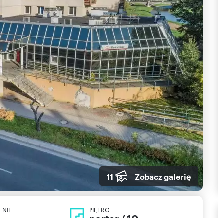
11
Zobacz galerię
ENIE
PIĘTRO