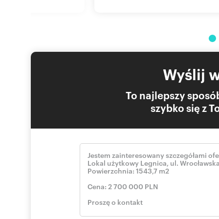
Administratorem danych jest Bank Polska Kasa Opieki Spó
prosimy o zapoznanie się z Informacją dotyczącą prze
Prezentowana oferta nie stanowi oferty handlowej w ro
Oferta wysłana z programu dla biur nieruchomości ASAR
Wyślij 
Numer oferty: 140/7357/OLS
To najlepszy sposób
szybko się z 