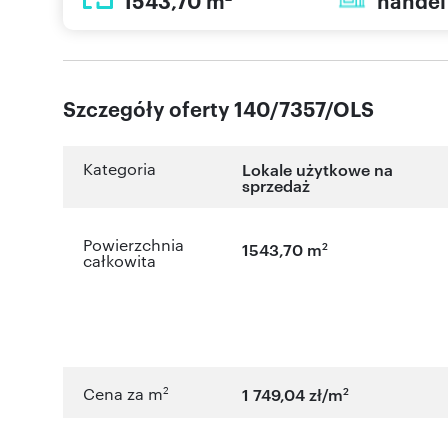
1543,70 m
handel
Szczegóły oferty 140/7357/OLS
Kategoria
Lokale użytkowe na
sprzedaż
Powierzchnia
2
1543,70 m
całkowita
2
2
Cena za m
1 749,04 zł/m