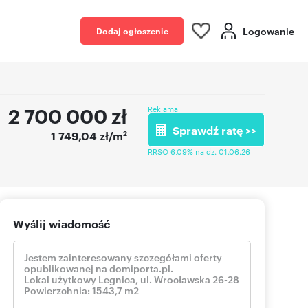
Logowanie
Dodaj ogłoszenie
2 700 000
zł
Reklama
Sprawdź ratę >>
2
1 749,04 zł/m
RRSO 6,09% na dz. 01.06.26
Wyślij wiadomość