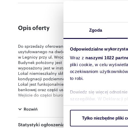
Opis oferty
Zgoda
Do sprzedaży oferowane jest spółdzielcze własnościowe
Odpowiedzialne wykorzysta
usytułowanego na dwóch kondygnacjach (piwnica i par
w Legnicy przy ul. Wrocławskiej 26-28.
Wraz z
naszymi 1022 partn
Budynek położony jest na działce ewidencyjnej nr 136, 
pliki cookie, w celu wyświet
wyposażony jest w instalacje: sanitarną, wodną, ciepłow
oczekiwaniom użytkowników i
Lokal niemieszkalny składa się z pomieszczeń biurowo-
kondygnacji podziemnej.
to robi.
Lokal jest funkcjonalnie podzielony na 2 części: część 
bankowej oraz część usługową. Aktualnie lokal stanowi p
Dowiedz się więcej odnośnie
Wejście do części biurowo-usługowej znajduje się po po
szczegółów
. W Deklaracji 
usługowej znajduje się po zachodniej stronie budynku.
Lokal znajduje się w centralnej części miasta przy ulicy 
Rozwiń
nieruchomości znajduje się zabudowa mieszkaniowa wielo
Wykorzystujemy pliki cookie 
Dzięki swojemu położeniu nieruchomość jest dobrze sk
Tylko niezbędne pliki c
ruch w naszej witrynie. Inf
– Urząd Skarbowy) znajduje się po przeciwnej stronie ul
Statystyki ogłoszenia:
reklamowym i analitycznym. 
ścisłego centrum Legnicy wynosi około 1 km, a odległoś