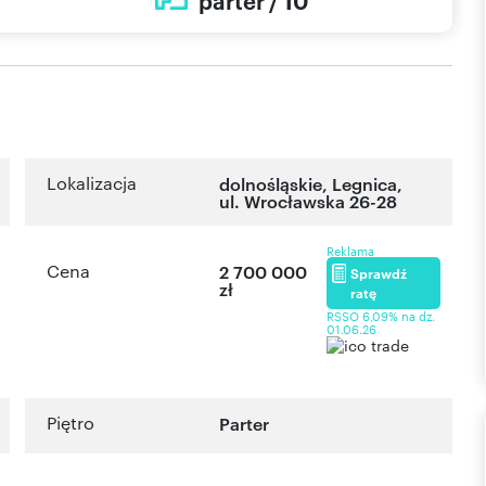
parter / 10
Lokalizacja
dolnośląskie
,
Legnica
,
ul. Wrocławska 26-28
Reklama
Cena
2 700 000
Sprawdź
zł
ratę
RSSO 6,09% na dz.
01.06.26
Piętro
Parter