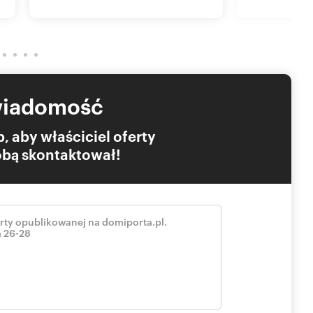
łka Akcyjna z siedzibą w Warszawie, przy ul. Żubra 1 –
twarzania danych osobowych.
zumieniu Kodeksu Cywilnego.
I CRM (asaricrm.com)
wiadomość
, aby właściciel oferty
Tobą skontaktował!