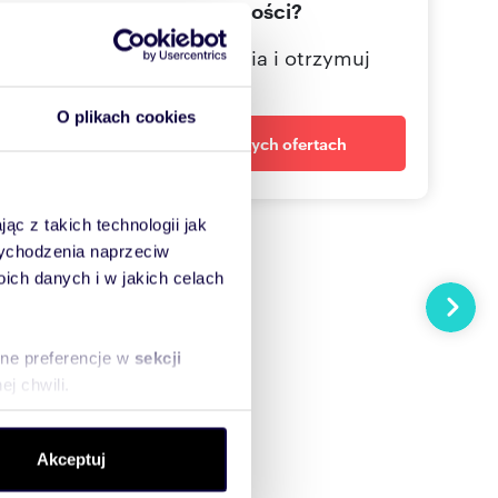
wymarzonej nieruchomości?
Określ swoje oczekiwania i otrzymuj
dopasowane oferty
O plikach cookies
Powiadom o nowych ofertach
ąc z takich technologii jak
 wychodzenia naprzeciw
ch danych i w jakich celach
Następn
sne preferencje w
sekcji
j chwili.
ołecznościowe i analizować
Akceptuj
artnerom społecznościowym,
anymi od Ciebie lub