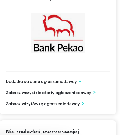
Dodatkowe dane ogłoszeniodawcy
Żubra 1
Zobacz wszystkie oferty ogłoszeniodawcy
Warszawa
mazowieckie
PL
Zobacz wizytówkę ogłoszeniodawcy
697771
Pokaż telefon
Nie znalazłeś jeszcze swojej