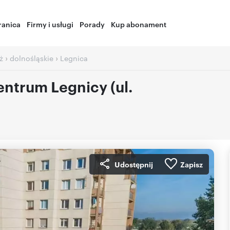
ranica
Firmy i usługi
Porady
Kup abonament
›
›
ż
dolnośląskie
Legnica
entrum Legnicy (ul.
Udostępnij
Zapisz