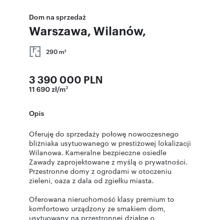
Dom na sprzedaż
Warszawa, Wilanów,
290 m
2
3 390 000 PLN
11 690 zł/m
2
Opis
Oferuję do sprzedaży połowę nowoczesnego
bliżniaka usytuowanego w prestiżowej lokalizacji
Wilanowa. Kameralne bezpieczne osiedle
Zawady zaprojektowane z myślą o prywatności.
Przestronne domy z ogrodami w otoczeniu
zieleni, oaza z dala od zgiełku miasta.
Oferowana nieruchomość klasy premium to
komfortowo urządzony ze smakiem dom,
usytuowany na przestronnej działce o