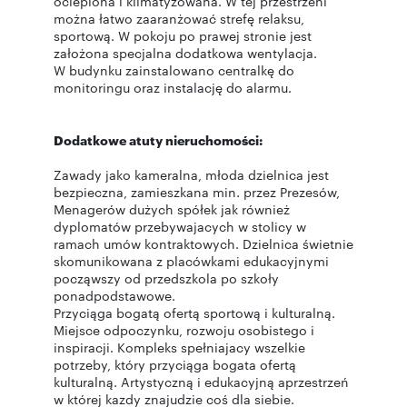
ocieplona i klimatyzowana. W tej przestrzeni
można łatwo zaaranżować strefę relaksu,
sportową. W pokoju po prawej stronie jest
założona specjalna dodatkowa wentylacja.
W budynku zainstalowano centralkę do
monitoringu oraz instalację do alarmu.
Dodatkowe atuty nieruchomości:
Zawady jako kameralna, młoda dzielnica jest
bezpieczna, zamieszkana min. przez Prezesów,
Menagerów dużych spółek jak również
dyplomatów przebywajacych w stolicy w
ramach umów kontraktowych. Dzielnica świetnie
skomunikowana z placówkami edukacyjnymi
począwszy od przedszkola po szkoły
ponadpodstawowe.
Przyciąga bogatą ofertą sportową i kulturalną.
Miejsce odpoczynku, rozwoju osobistego i
inspiracji. Kompleks spełniajacy wszelkie
potrzeby, który przyciąga bogata ofertą
kulturalną. Artystyczną i edukacyjną aprzestrzeń
w której kazdy znajudzie coś dla siebie.