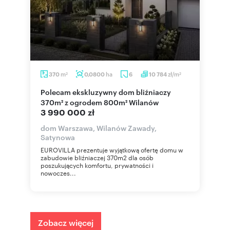
m
ha
zł/m
370
0,0800
6
10 784
2
2
Polecam ekskluzywny dom bliźniaczy
370m² z ogrodem 800m² Wilanów
3 990 000 zł
dom Warszawa, Wilanów Zawady,
Satynowa
EUROVILLA prezentuje wyjątkową ofertę domu w
zabudowie bliźniaczej 370m2 dla osób
poszukujących komfortu, prywatności i
nowoczes...
Zobacz więcej