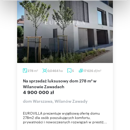
Partnerzy mogą połączyć te informacje z innymi danymi
otrzymanymi od Ciebie lub uzyskanymi podczas
korzystania z ich usług.
m
ha
zł/m
278
0,0464
5
17 626
2
2
Na sprzedaż luksusowy dom 278 m² w
Wilanowie Zawadach
4 900 000 zł
dom Warszawa, Wilanów Zawady
EUROVILLA prezentuje wyjątkową ofertę domu
278m2 dla osób poszukujących komfortu,
prywatności i nowoczesnych rozwiązań w prestiż...