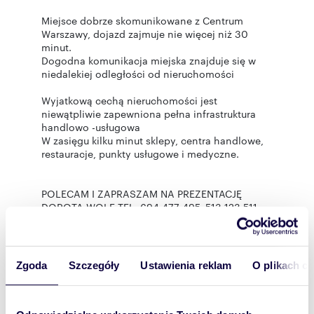
Miejsce dobrze skomunikowane z Centrum
Warszawy, dojazd zajmuje nie więcej niż 30
minut.
Dogodna komunikacja miejska znajduje się w
niedalekiej odległości od nieruchomości
Wyjatkową cechą nieruchomości jest
niewątpliwie zapewniona pełna infrastruktura
handlowo -usługowa
W zasięgu kilku minut sklepy, centra handlowe,
restauracje, punkty usługowe i medyczne.
POLECAM I ZAPRASZAM NA PREZENTACJĘ
DOROTA WOLF TEL. 694 477 495, 513 123 511
Treść niniejszego ogłoszenia nie stanowi oferty
Zgoda
Szczegóły
Ustawienia reklam
O plikach c
handlowej w rozumieniu przepisów kodeksu
cywilnego.
Oferta wysłana z programu dla biur