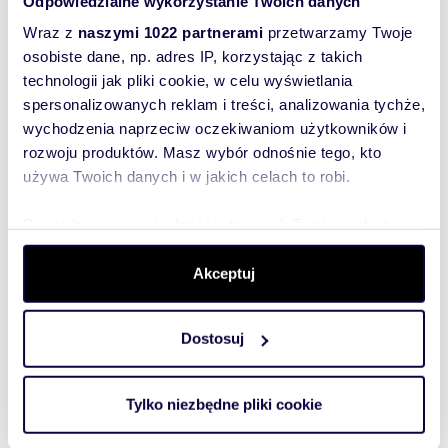
Odpowiedzialne wykorzystanie Twoich danych
nieruchomości ASARI CRM (asaricrm.com)
Wraz z
naszymi 1022 partnerami
przetwarzamy Twoje
osobiste dane, np. adres IP, korzystając z takich
technologii jak pliki cookie, w celu wyświetlania
spersonalizowanych reklam i treści, analizowania tychże,
Rozwiń opis
wychodzenia naprzeciw oczekiwaniom użytkowników i
rozwoju produktów. Masz wybór odnośnie tego, kto
Dom:
na sprzedaż
używa Twoich danych i w jakich celach to robi.
Liczba
7
pokoi:
Dowiedz się więcej odnośnie tego, jak Twoje osobiste
dane są przetwarzane oraz ustaw własne preferencje w
Powierzchni
290 m
2
a całkowita:
sekcji szczegółów
. W Deklaracji plików cookie możesz
Akceptuj
zmienić lub wycofać swoją zgodę w dowolnej chwili.
Lokalizacja:
województwo:
mazowieckie
powiat:
Warszawa
gmina:
Warszawa
miejscowość:
Dostosuj
Wykorzystujemy pliki cookie do spersonalizowania treści
Warszawa
dzielnica:
Wilanów
i reklam, aby oferować funkcje społecznościowe i
Podobne oferty w tej lokalizacji
analizować ruch w naszej witrynie. Informacje o tym, jak
Tylko niezbędne pliki cookie
korzystasz z naszej witryny, udostępniamy partnerom
WYRÓŻNIONE
społecznościowym, reklamowym i analitycznym.