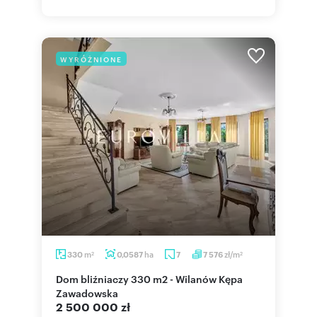
WYRÓŻNIONE
m
ha
zł/m
330
0,0587
7
7 576
2
2
Dom bliźniaczy 330 m2 - Wilanów Kępa
Zawadowska
2 500 000 zł