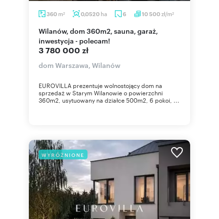
m
ha
zł/m
360
0,0520
6
10 500
2
2
Wilanów, dom 360m2, sauna, garaż,
inwestycja - polecam!
3 780 000 zł
dom Warszawa, Wilanów
EUROVILLA prezentuje wolnostojący dom na
sprzedaż w Starym Wilanowie o powierzchni
360m2, usytuowany na działce 500m2, 6 pokoi, ...
WYRÓŻNIONE