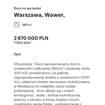
Dom na sprzedaż
Warszawa, Wawer,
380 m
2
2 870 000 PLN
7 553 zł/m
2
Opis
0% prowizji ! Duży reprezentacyjny dom o
powierzchni całkowitej 380m2 ( użytkowa około
300 m2), posadowiony na pięknej
zagospodarowanej działce o powierzchni 2300
m2 z własnym kortem tenisowym zlokalizowany
w Miedzeszynie niedaleko stacji kolejki
podmiejskiej . Dom składa się z trzech
kondygnacji , dużej , dobrze wykończonej
piwnicy z oknami w której między innymi
znajdziemy saunę fińską , pomieszczenie z