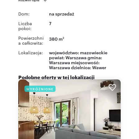
Dom:
na sprzedaż
Liczba
7
pokoi:
Powierzchni
380 m
2
a całkowita:
Lokalizacja:
województwo:
mazowieckie
powiat:
Warszawa
gmina:
Warszawa
miejscowość:
Warszawa
dzielnica:
Wawer
Podobne oferty w tej lokalizacji
WYRÓŻNIONE