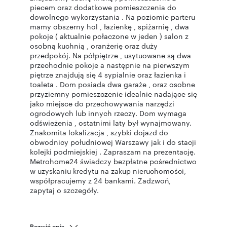
piecem oraz dodatkowe pomieszczenia do
dowolnego wykorzystania . Na poziomie parteru
mamy obszerny hol , łazienkę , spiżarnię , dwa
pokoje ( aktualnie połaczone w jeden ) salon z
osobną kuchnią , oranżerię oraz duży
przedpokój. Na półpiętrze , usytuowane są dwa
przechodnie pokoje a następnie na pierwszym
piętrze znajdują się 4 sypialnie oraz łazienka i
toaleta . Dom posiada dwa garaże , oraz osobne
przyziemny pomieszczenie idealnie nadające się
jako miejsce do przechowywania narzędzi
ogrodowych lub innych rzeczy. Dom wymaga
odświeżenia , ostatnimi laty był wynajmowany.
Znakomita lokalizacja , szybki dojazd do
obwodnicy południowej Warszawy jak i do stacji
kolejki podmiejskiej . Zapraszam na prezentację.
Metrohome24 świadczy bezpłatne pośrednictwo
w uzyskaniu kredytu na zakup nieruchomości,
współpracujemy z 24 bankami. Zadzwoń,
zapytaj o szczegóły.
Rozwiń opis