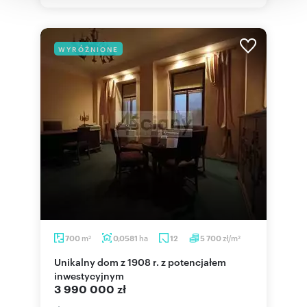
WYRÓŻNIONE
m
ha
zł/m
700
0,0581
12
5 700
2
2
Unikalny dom z 1908 r. z potencjałem
inwestycyjnym
3 990 000 zł