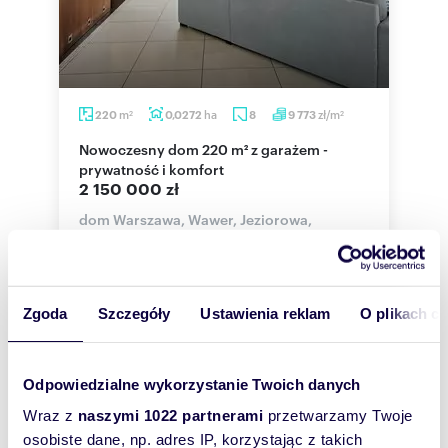
m
ha
zł/m
220
0,0272
8
9 773
2
2
Nowoczesny dom 220 m² z garażem -
prywatność i komfort
2 150 000 zł
dom Warszawa, Wawer, Jeziorowa,
Jeziorowa
Na sprzedaż NOWA OKAZYJNA CENA przestronny i
wygodny dom dla dużej rodziny ok 220 m2 bliźniak
na niewielkim osiedlu zamkniętym. ...
Zgoda
Szczegóły
Ustawienia reklam
O plikach c
Odpowiedzialne wykorzystanie Twoich danych
WYRÓŻNIONE
Wraz z
naszymi 1022 partnerami
przetwarzamy Twoje
osobiste dane, np. adres IP, korzystając z takich