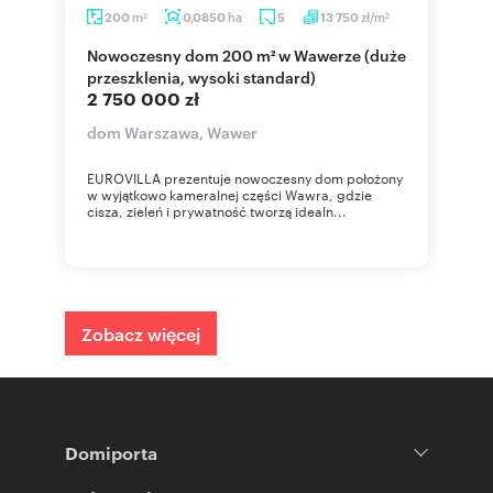
m
ha
zł/m
200
0,0850
5
13 750
2
2
Nowoczesny dom 200 m² w Wawerze (duże
przeszklenia, wysoki standard)
2 750 000 zł
dom Warszawa, Wawer
EUROVILLA prezentuje nowoczesny dom położony
w wyjątkowo kameralnej części Wawra, gdzie
cisza, zieleń i prywatność tworzą idealn...
Zobacz więcej
Domiporta