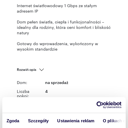
Internet światłowodowy 1 Gbps ze stałym
adresem IP
Dom pełen światła, ciepła i funkcjonalności –
idealny dla rodziny, która ceni komfort i bliskość
natury
Gotowy do wprowadzenia, wykończony w
wysokim standardzie
Rozwiń opis
Dom:
na sprzedaż
Liczba
4
pokoi:
Powierzchni
180 m
2
a całkowita:
Lokalizacja:
województwo:
mazowieckie
Zgoda
Szczegóły
Ustawienia reklam
O plikach c
powiat:
Warszawa
gmina:
Warszawa
miejscowość: