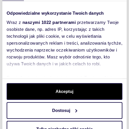
Warszawa
dzielnica:
Wawer
ulica:
Kolarska
Odpowiedzialne wykorzystanie Twoich danych
Podobne oferty w tej lokalizacji
Wraz z
naszymi 1022 partnerami
przetwarzamy Twoje
WYRÓŻNIONE
osobiste dane, np. adres IP, korzystając z takich
technologii jak pliki cookie, w celu wyświetlania
spersonalizowanych reklam i treści, analizowania tychże,
wychodzenia naprzeciw oczekiwaniom użytkowników i
rozwoju produktów. Masz wybór odnośnie tego, kto
używa Twoich danych i w jakich celach to robi.
Dowiedz się więcej odnośnie tego, jak Twoje osobiste
dane są przetwarzane oraz ustaw własne preferencje w
sekcji szczegółów
. W Deklaracji plików cookie możesz
Akceptuj
zmienić lub wycofać swoją zgodę w dowolnej chwili.
m
ha
zł/m
200
0,0850
5
13 750
2
2
Dostosuj
Wykorzystujemy pliki cookie do spersonalizowania treści
Nowoczesny dom 200 m² w Wawerze (duże
i reklam, aby oferować funkcje społecznościowe i
przeszklenia, wysoki standard)
analizować ruch w naszej witrynie. Informacje o tym, jak