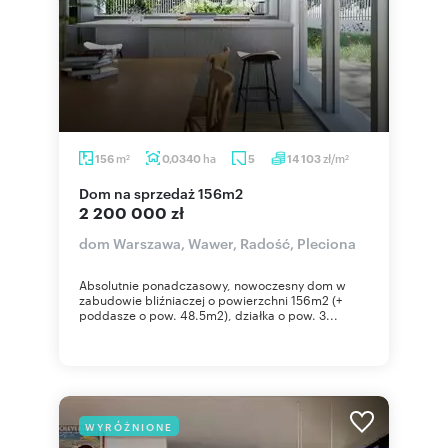
m
ha
zł/m
156
0,0340
5
14 103
2
2
dom na sprzedaż 156m2
2 200 000 zł
dom Warszawa, Wawer, Radość, Pleciona
Absolutnie ponadczasowy, nowoczesny dom w
zabudowie bliźniaczej o powierzchni 156m2 (+
poddasze o pow. 48.5m2), działka o pow. 3...
WYRÓŻNIONE