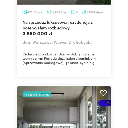
m
ha
zł/m
474,40
0,2559
8
7 694
2
2
Na sprzedaż luksusowa rezydencja z
potencjałem rozbudowy
3 650 000 zł
dom Warszawa, Wawer, Drohobycka
Cicha zielona okolica. Dom w dobrym stanie
technicznym Posiada duży salon z kominkiem
(ogrzewanie podłogowe), gabinet, sypialnię...
WYRÓŻNIONE