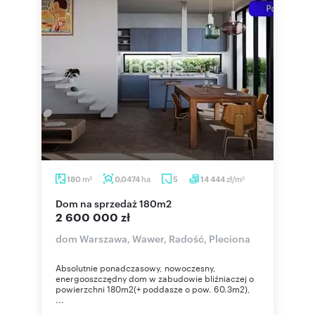
m
ha
zł/m
180
0,0474
5
14 444
2
2
dom na sprzedaż 180m2
2 600 000 zł
dom Warszawa, Wawer, Radość, Pleciona
Absolutnie ponadczasowy, nowoczesny,
energooszczędny dom w zabudowie bliźniaczej o
powierzchni 180m2(+ poddasze o pow. 60.3m2),
...