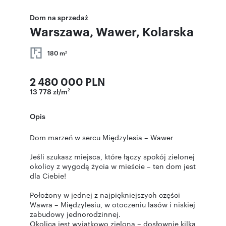
Dom na sprzedaż
Warszawa, Wawer, Kolarska
180 m
2
2 480 000 PLN
13 778 zł/m
2
Opis
Dom marzeń w sercu Międzylesia – Wawer
Jeśli szukasz miejsca, które łączy spokój zielonej
okolicy z wygodą życia w mieście – ten dom jest
dla Ciebie!
Położony w jednej z najpiękniejszych części
Wawra – Międzylesiu, w otoczeniu lasów i niskiej
zabudowy jednorodzinnej.
Okolica jest wyjątkowo zielona – dosłownie kilka