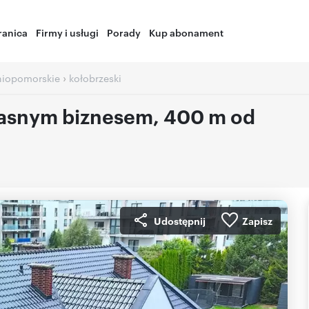
ranica
Firmy i usługi
Porady
Kup abonament
›
iopomorskie
kołobrzeski
własnym biznesem, 400 m od
Udostępnij
Zapisz