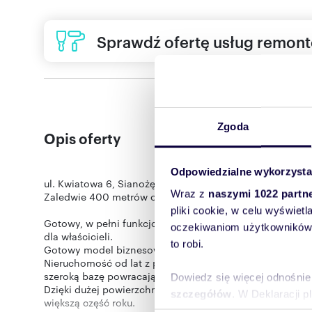
Sprawdź ofertę usług remon
Zgoda
Opis oferty
Odpowiedzialne wykorzysta
ul. Kwiatowa 6, Sianożęty
Wraz z
naszymi 1022 partn
Zaledwie 400 metrów od szerokiej, piaszczystej plaży
pliki cookie, w celu wyświet
Gotowy, w pełni funkcjonujący pensjonat z dwiema nieza
oczekiwaniom użytkowników i
dla właścicieli.
to robi.
Gotowy model biznesowy
Nieruchomość od lat z powodzeniem działa jako obiekt 
szeroką bazę powracających gości.
Dowiedz się więcej odnośnie
Dzięki dużej powierzchni, funkcjonalnemu układowi i dos
szczegółów
. W Deklaracji 
większą część roku.