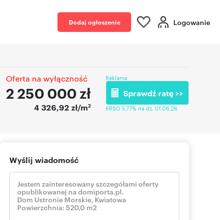
Logowanie
Dodaj ogłoszenie
Oferta na wyłączność
Reklama
2 250 000
zł
Sprawdź ratę >>
2
4 326,92 zł/m
RRSO 5,77% na dz. 01.06.26
Wyślij wiadomość