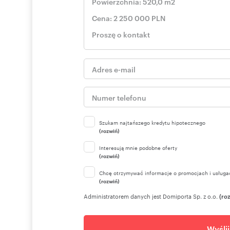
Zapraszam na prezentację, również online
Paulina Samotyja - SUNRISE Nieruchomości
pokaż telefon
Tel.
+487
Sprzedaż zaczyna się od dobrego Agenta. Porozmawiajm
SUNRISE Nieruchomości
Don't be late!
sunrisenieruchomosci.pl
Oferta dodana z propertly.io
Nr oferty w biurze: 8-DS-Dzj9ONuoY8/17/4
Szukam najtańszego kredytu hipotecznego
(rozwiń)
Interesują mnie podobne oferty
Numer oferty: 8-DS-Dzj9ONuoY8
(rozwiń)
Chcę otrzymywać informacje o promocjach i usługa
(rozwiń)
Administratorem danych jest Domiporta Sp. z o.o.
(ro
Wyśli