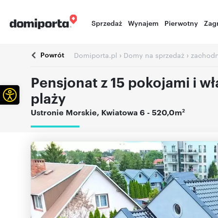
Sprzedaż
Wynajem
Pierwotny
Zag
Powrót
›
›
Domiporta.pl
Domy na sprzedaż
zachodn
Pensjonat z 15 pokojami i 
Otwórz pasek narzędzi
plaży
2
Ustronie Morskie
,
Kwiatowa 6
- 520,0m