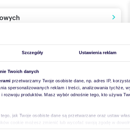
towych
Szczegóły
Ustawienia reklam
nie Twoich danych
erami
przetwarzamy Twoje osobiste dane, np. adres IP, korzystaj
lania spersonalizowanych reklam i treści, analizowania tychże,
leżnymi jednostkami letniskowymi i przestrzenią mieszkalną
 rozwoju produktów. Masz wybór odnośnie tego, kto używa Twoi
noclegowy. Posiada ugruntowaną pozycję na rynku oraz
 tego, jak Twoje osobiste dane są przetwarzane oraz ustaw wła
konałej lokalizacji, obiekt może generować przychody przez
plików cookie możesz zmienić lub wycofać swoją zgodę w dowolne