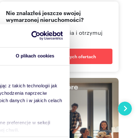
Nie znalazłeś jeszcze swojej
wymarzonej nieruchomości?
Określ swoje oczekiwania i otrzymuj
dopasowane oferty
O plikach cookies
Powiadom o nowych ofertach
ąc z takich technologii jak
 wychodzenia naprzeciw
ch danych i w jakich celach
Następn
sne preferencje w
sekcji
j chwili.