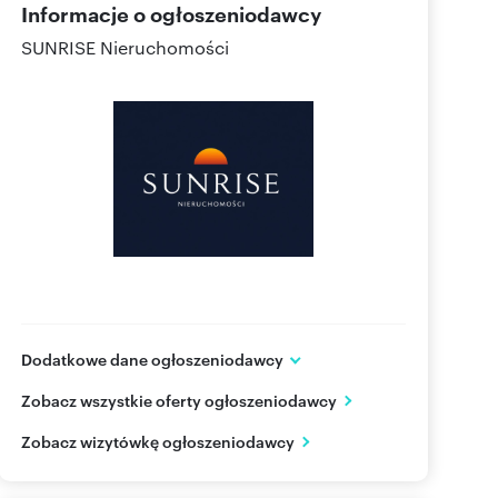
Informacje o ogłoszeniodawcy
SUNRISE Nieruchomości
Dodatkowe dane ogłoszeniodawcy
ul. Ratuszowa 12/4B lok 1
Zobacz wszystkie oferty ogłoszeniodawcy
Kołobrzeg
zachodniopomorskie
PL
Zobacz wizytówkę ogłoszeniodawcy
662 00
Pokaż telefon