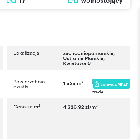
17
wolnostojący
Lokalizacja
zachodniopomorskie
,
Ustronie Morskie
,
Kwiatowa 6
Powierzchnia
2
1 525 m
Sprawdź MPZP
działki
2
2
Cena za m
4 326,92 zł/m