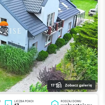
17
Zobacz galerię
I
LICZBA POKOI
RODZAJ DOMU