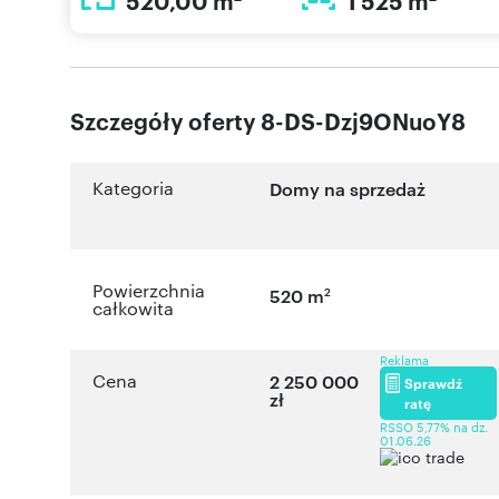
520,00 m
1 525 m
Szczegóły oferty 8-DS-Dzj9ONuoY8
Kategoria
Domy na sprzedaż
Powierzchnia
2
520 m
całkowita
Reklama
Cena
2 250 000
Sprawdź
zł
ratę
RSSO 5,77% na dz.
01.06.26