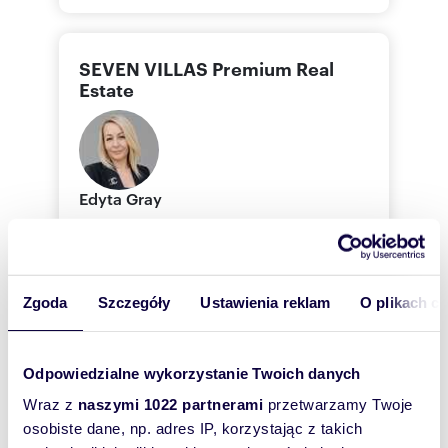
SEVEN VILLAS Premium Real
Estate
Edyta
Gray
SEVEN VILLAS Premium Real Estate
+48 50
Pokaż telefon
Zgoda
Szczegóły
Ustawienia reklam
O plikach c
600 05
Pokaż telefon
Odpowiedzialne wykorzystanie Twoich danych
Wraz z
naszymi 1022 partnerami
przetwarzamy Twoje
osobiste dane, np. adres IP, korzystając z takich
Zostaw telefon, oddzwonimy