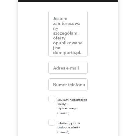
serve as a library or relaxation area.
Additional features include an impressive
basement exceeding 100 m², a garage, a
carport, and a terrace opening onto a carefully
landscaped plot of over 1,600 m². The garden
provides privacy, peace, and the perfect setting
for relaxation.
This is a property for demanding buyers who
think long-term and appreciate real value.
We invite you to the presentation!
Oferta wysłana z programu dla biur
nieruchomości ASARI CRM (asaricrm.com)
Numer oferty: 28/16481/ODS
Szukam najtańszego
kredytu
hipotecznego
(rozwiń)
Interesują mnie
podobne oferty
(rozwiń)