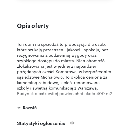
Opis oferty
Ten dom na sprzedaż to propozycja dla osób,
które szukają przestrzeni, jakości i spokoju, bez
rezygnowania z codziennej wygody oraz
szybkiego dostępu do miasta. Nieruchomość
zlokalizowana jest w jednej z najbardziej
pożądanych części Komorowa, w bezpośrednim
sąsiedztwie Michałowic. To okolica ceniona za
kameralną zabudowę, zieleń, renomowane
szkoły i świetną komunikację z Warszawą.
Budynek o całkowitej powierzchni około 400 m2
został zaprojektowany i wykonany z myślą o
wieloletnim użytkowaniu. Solidna konstrukcja,
Rozwiń
funkcjonalny układ oraz ponadczasowe
rozwiązania architektoniczne tworzą przestrzeń,
która sprawdzi się zarówno jako komfortowy
Statystyki ogłoszenia:
dom rodzinny, jak i reprezentacyjna rezydencja.