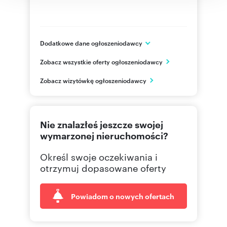
Dodatkowe dane ogłoszeniodawcy
Warszawa
Zobacz wszystkie oferty ogłoszeniodawcy
mazowieckie
PL
Zobacz wizytówkę ogłoszeniodawcy
696 16
Pokaż telefon
600 05
Pokaż telefon
Nie znalazłeś jeszcze swojej
wymarzonej nieruchomości?
Określ swoje oczekiwania i
otrzymuj dopasowane oferty
Powiadom o nowych ofertach