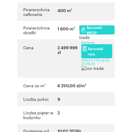
Powierzchnia
400 m
2
całkowita
Sprawdź
Powierzchnia
1 600 m
2
działki
MPZP
Reklama
Cena
2 499 999
Sprawdź
zł
ratę
RSSO 5,77% na dz.
01.06.26
Cena za m
6 250,00 zł/m
2
2
Liczba pokoi
9
Liczba pięter w
2
budynku
Dostępne od
10.02.2026r.