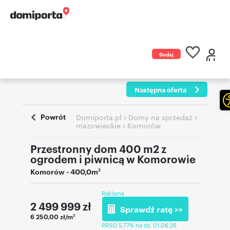
Dodaj
ogłoszenie
Następna oferta
Powrót
›
›
Domiporta.pl
Domy na sprzedaż
›
mazowieckie
Komorów
Przestronny dom 400 m2 z
ogrodem i piwnicą w Komorowie
Komorów
- 400,0m
2
Reklama
2 499 999
zł
Sprawdź ratę >>
6 250,00 zł/m
2
RRSO 5,77% na dz. 01.06.26