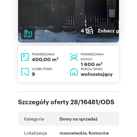
4
Zobacz galerię
POWIERZCHNIA
POWIERZCHNIA
2
400,00 m
DZIAŁKI
2
1 600 m
LICZBA POKOI
RODZAJ DOMU
9
wolnostojący
Szczegóły oferty 28/16481/ODS
Kategoria
Domy na sprzedaż
Lokalizacja
mazowieckie
,
Komorów