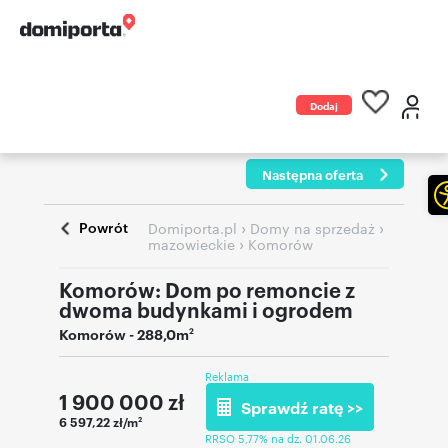
Dodaj
ogłoszenie
Następna oferta
Powrót
›
›
Domiporta.pl
Domy na sprzedaż
›
mazowieckie
Komorów
Komorów: Dom po remoncie z
dwoma budynkami i ogrodem
Komorów
- 288,0m
2
Reklama
1 900 000
zł
Sprawdź ratę >>
6 597,22 zł/m
2
RRSO 5,77% na dz. 01.06.26