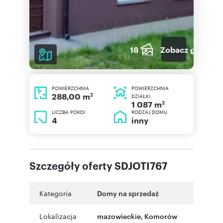
18
Zobacz galerię
POWIERZCHNIA
POWIERZCHNIA
2
288,00 m
DZIAŁKI
2
1 087 m
LICZBA POKOI
RODZAJ DOMU
4
inny
Szczegóły oferty SDJOTI767
Kategoria
Domy na sprzedaż
Lokalizacja
mazowieckie
,
Komorów