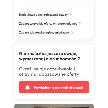
Dodatkowe dane ogłoszeniodawcy
ul. Wołoska 22
Zobacz wszystkie oferty ogłoszeniodawcy
Warszawa
mazowieckie
PL
Zobacz wizytówkę ogłoszeniodawcy
22 626
Pokaż telefon
Nie znalazłeś jeszcze swojej
wymarzonej nieruchomości?
Określ swoje oczekiwania i
otrzymuj dopasowane oferty
Powiadom o nowych ofertach