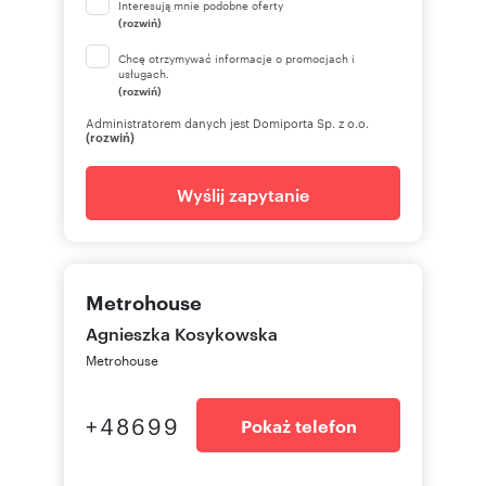
Interesują mnie podobne oferty
(rozwiń)
Chcę otrzymywać informacje o promocjach i
usługach.
(rozwiń)
Administratorem danych jest Domiporta Sp. z o.o.
(rozwiń)
Wyślij zapytanie
Metrohouse
Agnieszka Kosykowska
Metrohouse
+48699
Pokaż telefon