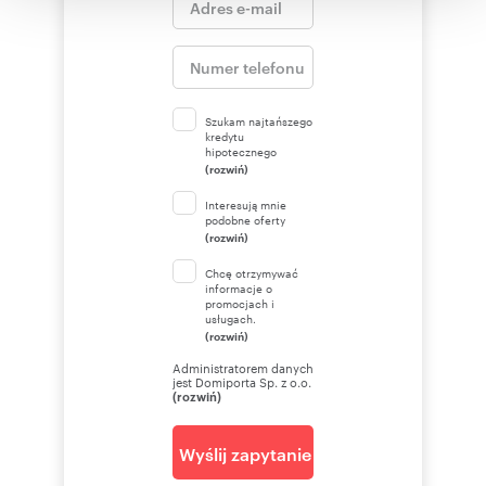
korzystania z ich usług.
Szukam najtańszego
kredytu
hipotecznego
(rozwiń)
Interesują mnie
podobne oferty
(rozwiń)
Chcę otrzymywać
informacje o
promocjach i
usługach.
(rozwiń)
Administratorem danych
jest Domiporta Sp. z o.o.
(rozwiń)
Wyślij zapytanie