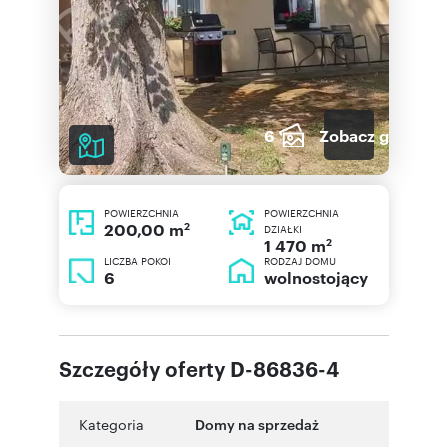
6
Zobacz galerię
POWIERZCHNIA
POWIERZCHNIA
2
200,00 m
DZIAŁKI
2
1 470 m
LICZBA POKOI
RODZAJ DOMU
6
wolnostojący
Szczegóły oferty D-86836-4
Kategoria
Domy na sprzedaż