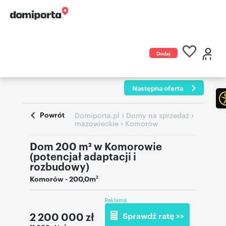
Dodaj
ogłoszenie
Następna oferta
Powrót
›
›
Domiporta.pl
Domy na sprzedaż
›
mazowieckie
Komorów
Dom 200 m² w Komorowie
(potencjał adaptacji i
rozbudowy)
Komorów
- 200,0m
2
Reklama
2 200 000
zł
Sprawdź ratę >>
2