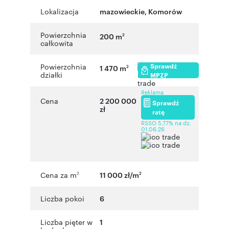
Lokalizacja
mazowieckie
,
Komorów
Powierzchnia
200 m
2
całkowita
Sprawdź
Powierzchnia
1 470 m
2
działki
MPZP
Reklama
Cena
2 200 000
Sprawdź
zł
ratę
RSSO 5,77% na dz.
01.06.26
Cena za m
11 000 zł/m
2
2
Liczba pokoi
6
Liczba pięter w
1