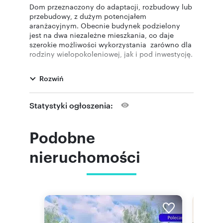
Dom przeznaczony do adaptacji, rozbudowy lub
przebudowy, z dużym potencjałem
aranżacyjnym. Obecnie budynek podzielony
jest na dwa niezależne mieszkania, co daje
szerokie możliwości wykorzystania zarówno dla
rodziny wielopokoleniowej, jak i pod inwestycję.
Nieruchomość usytuowana jest na pięknej
działce ze starodrzewem, zapewniającą
Rozwiń
prywatność i kameralny charakter.
W najbliższej okolicy znajduje się bardzo dobre
sąsiedztwo, a także dogodny dostęp do WKD,
Statystyki ogłoszenia:
szkół oraz sklepów, co gwarantuje wygodę
codziennego funkcjonowania.
Miejsce wyróżnia się spokojnym,
Podobne
niepowtarzalnym klimatem i dużym
potencjałem.
nieruchomości
Zapraszam do kontaktu i obejrzenia tej
wyjątkowej oferty.
Lokalizacja: Komorów
Powierzchnia domu: 200 m2,
Powierzchnia działki: 1470 m2,
Rodzaj domu: wolnostojący,
Cena: 2 200 000 zł ( 11 000 zł/m2 )