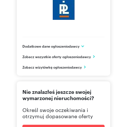
Dodatkowe dane ogłoszeniodawcy
ul. Kościuszki 26 lok. 1
Zobacz wszystkie oferty ogłoszeniodawcy
Pruszków
mazowieckie
PL
Zobacz wizytówkę ogłoszeniodawcy
509000
Pokaż telefon
Nie znalazłeś jeszcze swojej
797600
Pokaż telefon
wymarzonej nieruchomości?
Określ swoje oczekiwania i
otrzymuj dopasowane oferty