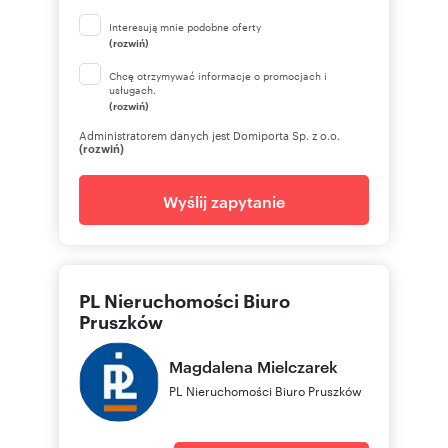
Interesują mnie podobne oferty
(rozwiń)
Chcę otrzymywać informacje o promocjach i
usługach.
(rozwiń)
Administratorem danych jest Domiporta Sp. z o.o.
(rozwiń)
Wyślij zapytanie
PL Nieruchomości Biuro
Pruszków
Magdalena
Mielczarek
PL Nieruchomości Biuro Pruszków