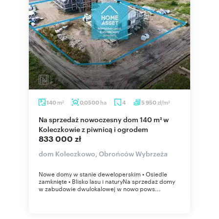
m
ha
zł/m
140
0,0500
4
5 950
2
2
Na sprzedaż nowoczesny dom 140 m² w
Koleczkowie z piwnicą i ogrodem
833 000 zł
dom Koleczkowo, Obrońców Wybrzeża
Nowe domy w stanie deweloperskim • Osiedle
zamknięte • Blisko lasu i naturyNa sprzedaż domy
w zabudowie dwulokalowej w nowo pows...