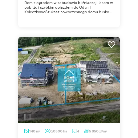
Dom z ogrodem w zabudowie bliźniaczej, lasem w
pobliżu i szybkim dojazdem do Gdyni |
KoleczkowoSzukasz nowoczesnego domu blisko ...
m
ha
zł/m
140
0,0500
4
5 950
2
2