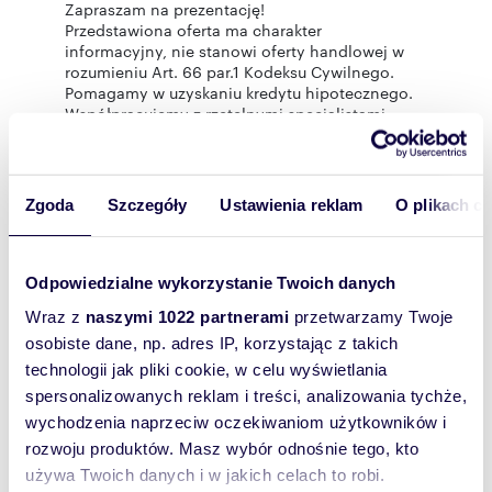
Zapraszam na prezentację!
Przedstawiona oferta ma charakter
informacyjny, nie stanowi oferty handlowej w
rozumieniu Art. 66 par.1 Kodeksu Cywilnego.
Pomagamy w uzyskaniu kredytu hipotecznego.
Współpracujemy z rzetelnymi specjalistami
kredytowymi.
Zgoda
Szczegóły
Ustawienia reklam
O plikach c
Rozwiń opis
Dom:
na sprzedaż
Odpowiedzialne wykorzystanie Twoich danych
Liczba
5
pokoi:
Wraz z
naszymi 1022 partnerami
przetwarzamy Twoje
osobiste dane, np. adres IP, korzystając z takich
Powierzchni
280 m
2
a całkowita:
technologii jak pliki cookie, w celu wyświetlania
spersonalizowanych reklam i treści, analizowania tychże,
Lokalizacja:
województwo:
pomorskie
powiat:
wejherowski
gmina:
Szemud
wychodzenia naprzeciw oczekiwaniom użytkowników i
miejscowość:
Koleczkowo
ulica:
rozwoju produktów. Masz wybór odnośnie tego, kto
Dębowa
używa Twoich danych i w jakich celach to robi.
Podobne oferty w tej lokalizacji