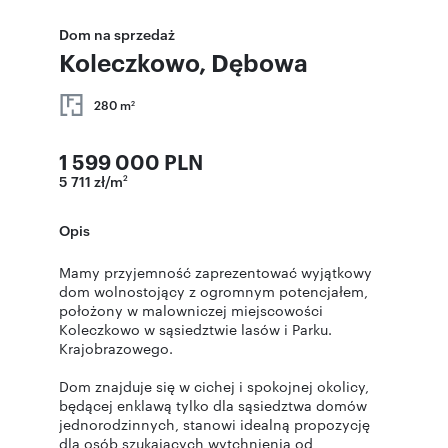
Dom na sprzedaż
Koleczkowo, Dębowa
280 m
2
1 599 000 PLN
5 711 zł/m
2
Opis
Mamy przyjemność zaprezentować wyjątkowy
dom wolnostojący z ogromnym potencjałem,
położony w malowniczej miejscowości
Koleczkowo w sąsiedztwie lasów i Parku.
Krajobrazowego.
Dom znajduje się w cichej i spokojnej okolicy,
będącej enklawą tylko dla sąsiedztwa domów
jednorodzinnych, stanowi idealną propozycję
dla osób szukających wytchnienia od