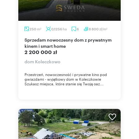
m
ha
zł/m
250
0,1256
6
8 800
2
2
Sprzedam nowoczesny dom z prywatnym
kinem i smart home
2 200 000 zł
dom Koleczkowo
Przestrzeń, nowoczesność i prywatne kino pod
gwiazdami - wyjątkowy dom w Koleczkowie
Szukasz miejsca, które stanie się Twoją oaz...