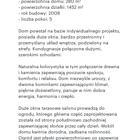
- powierzchnia domu: 280 m²
- powierzchnia działki: 1452 m²
- rok budowy: 2008
- liczba pokoi: 5
Dom powstał na bazie indywidualnego projektu,
posiada duże okna, bardzo przestronny i
przemyślany układ wnętrza, podzielony na
strefy. Kondygnacje połączone dużymi,
szerokimi schodami.
Naturalna kolorystyka w tym połączenie drewna
i kamienia zapewniają poczucie spokoju,
komfortu i relaksu. Dom niezwykle uroczy, z
dwoma kominkami zapewniającymi klimat,
pięknie doświetlony, panuje w nim dobra
energia, harmonia i ciepło.
Duże okna tarasowe salonu prowadzą do
ogrodu, którego główna część zaprojektowana
została od strony południowo zachodniej
zapewniającej słońce przez cały dzień. Wokół
domu kwitnie dorodna, zadbana roślinność.
Ogród jest płaski powierzchniowo co zapewnia