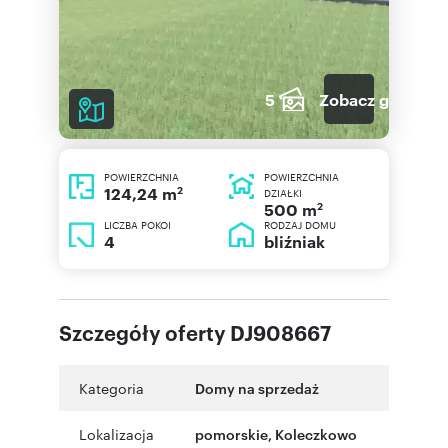
5
Zobacz galerię
POWIERZCHNIA
POWIERZCHNIA
2
124,24 m
DZIAŁKI
2
500 m
LICZBA POKOI
RODZAJ DOMU
4
bliźniak
Szczegóły oferty DJ908667
Kategoria
Domy na sprzedaż
Lokalizacja
pomorskie
,
Koleczkowo