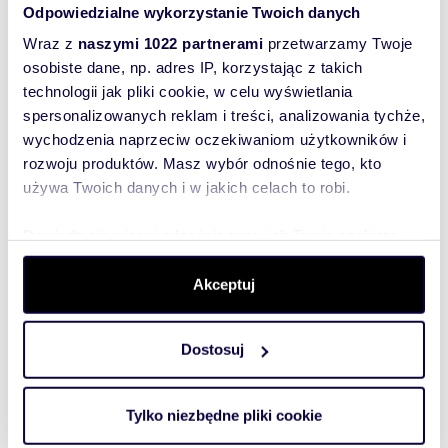
Odpowiedzialne wykorzystanie Twoich danych
pralki automatycznej.
To najlepszy
-Wyposażenie aneksu kuchennego: przyłącze
Wraz z
naszymi 1022 partnerami
przetwarzamy Twoje
wodno-kanalizacyjne do zlewozmywaka i
sposób, aby
osobiste dane, np. adres IP, korzystając z takich
zmywarki
właściciel
technologii jak pliki cookie, w celu wyświetlania
oferty
Instalacja grzewcza:
pompa ciepła, gaz,
spersonalizowanych reklam i treści, analizowania tychże,
ogrzewanie podłogowe.
szybko się z
wychodzenia naprzeciw oczekiwaniom użytkowników i
Możliwość montażu
kominka.
Tobą
rozwoju produktów. Masz wybór odnośnie tego, kto
Zamontowany zostanie komin systemowy
skontaktował!
ceramiczny do podłączenia kominka.
używa Twoich danych i w jakich celach to robi.
Media: prąd, gaz, kanalizacja i woda.
Dowiedz się więcej odnośnie tego, jak Twoje osobiste
dane są przetwarzane oraz ustaw własne preferencje w
Oferujemy pomoc w otrzymaniu dotacji na
sekcji szczegółów
. W Deklaracji plików cookie możesz
Akceptuj
panele fotowoltaiczne oraz pompę ciepła.
zmienić lub wycofać swoją zgodę w dowolnej chwili.
Możliwość otwarcia dla klienta rachunku
Dostosuj
Wykorzystujemy pliki cookie do spersonalizowania treści
powierniczego.
i reklam, aby oferować funkcje społecznościowe i
Przewidywane zakończenie budowy 01.2027r.
analizować ruch w naszej witrynie. Informacje o tym, jak
Tylko niezbędne pliki cookie
korzystasz z naszej witryny, udostępniamy partnerom