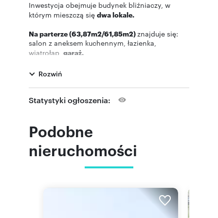
Inwestycja obejmuje budynek bliźniaczy, w
którym mieszczą się
dwa lokale.
Na parterze (63,87m2/61,85m2)
znajduje się:
salon z aneksem kuchennym, łazienka,
wiatrołap,
garaż.
Na piętrze( 65,87m2/62,39m2)
: trzy sypialnie,
garderoba oraz łazienka.
Rozwiń
Na poddaszu
strych, który można zaaranżować
Statystyki ogłoszenia:
na kolejną sypialnię, pokój rekreacyjny, etc.
Duże przeszkolenia
zapewniają dopływ światła
Podobne
dziennego oraz widok na ogród.
nieruchomości
Dogodna lokalizacja!
W pobliżu sklep, przystanek autobusowy.
Nieopodal szkoła podstawowa oraz
przedszkola.
5min do Trasy Kaszubskiej.
20 min do Gdyni.