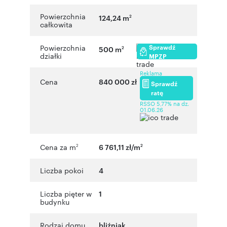
Powierzchnia
124,24 m
2
całkowita
Sprawdź
Powierzchnia
500 m
2
działki
MPZP
Reklama
Cena
840 000 zł
Sprawdź
ratę
RSSO 5,77% na dz.
01.06.26
Cena za m
6 761,11 zł/m
2
2
Liczba pokoi
4
Liczba pięter w
1
budynku
Rodzaj domu
bliźniak