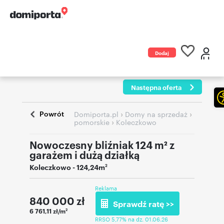
Dodaj
ogłoszenie
Następna oferta
Powrót
›
›
Domiporta.pl
Domy na sprzedaż
›
pomorskie
Koleczkowo
Nowoczesny bliźniak 124 m² z
garażem i dużą działką
Koleczkowo
- 124,24m
2
Reklama
840 000
zł
Sprawdź ratę >>
6 761,11 zł/m
2
RRSO 5,77% na dz. 01.06.26