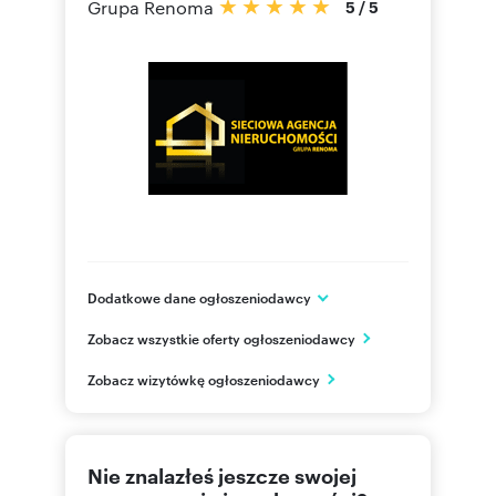
Grupa Renoma
5
/
5
Dodatkowe dane ogłoszeniodawcy
ul. Miszewskiego 16
Zobacz wszystkie oferty ogłoszeniodawcy
Gdańsk
pomorskie
PL
Zobacz wizytówkę ogłoszeniodawcy
58 520
Pokaż telefon
Nie znalazłeś jeszcze swojej