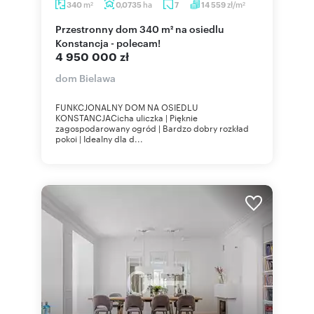
m
ha
zł/m
340
0,0735
7
14 559
2
2
Przestronny dom 340 m² na osiedlu
Konstancja - polecam!
4 950 000 zł
dom Bielawa
FUNKCJONALNY DOM NA OSIEDLU
KONSTANCJACicha uliczka | Pięknie
zagospodarowany ogród | Bardzo dobry rozkład
pokoi | Idealny dla d...