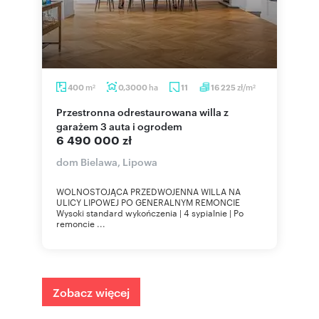
m
ha
zł/m
400
0,3000
11
16 225
2
2
Przestronna odrestaurowana willa z
garażem 3 auta i ogrodem
6 490 000 zł
dom Bielawa, Lipowa
WOLNOSTOJĄCA PRZEDWOJENNA WILLA NA
ULICY LIPOWEJ PO GENERALNYM REMONCIE
Wysoki standard wykończenia | 4 sypialnie | Po
remoncie ...
Zobacz więcej