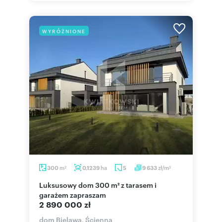
WYRÓŻNIONE
m
ha
zł/m
300
0,1239
5
9 633
2
2
Luksusowy dom 300 m² z tarasem i
garażem zapraszam
2 890 000 zł
dom Bielawa, Ścienna