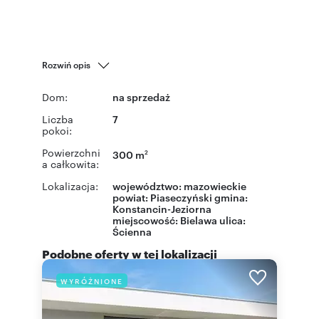
Rozwiń opis
Dom:
na sprzedaż
Liczba
7
pokoi:
Powierzchni
300 m
2
a całkowita:
Lokalizacja:
województwo:
mazowieckie
powiat:
Piaseczyński
gmina:
Konstancin-Jeziorna
miejscowość:
Bielawa
ulica:
Ścienna
Podobne oferty w tej lokalizacji
WYRÓŻNIONE