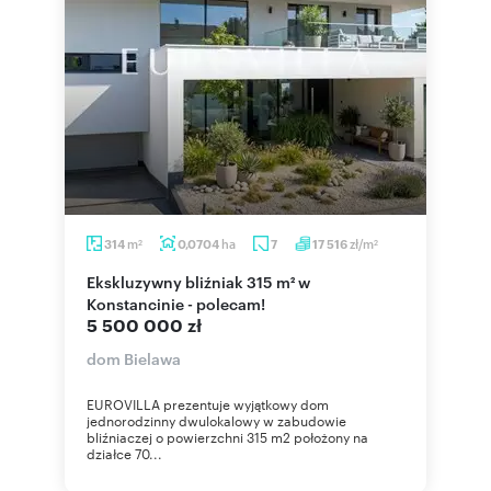
m
ha
zł/m
314
0,0704
7
17 516
2
2
Ekskluzywny bliźniak 315 m² w
Konstancinie - polecam!
5 500 000 zł
dom Bielawa
EUROVILLA prezentuje wyjątkowy dom
jednorodzinny dwulokalowy w zabudowie
bliźniaczej o powierzchni 315 m2 położony na
działce 70...