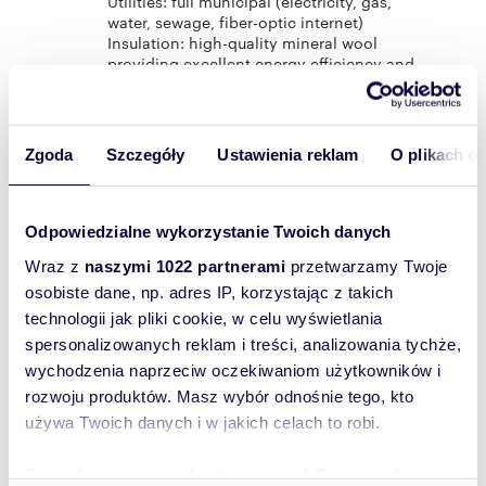
Utilities: full municipal (electricity, gas,
water, sewage, fiber-optic internet)
Insulation: high-quality mineral wool
providing excellent energy efficiency and
year-round comfort
Access road: paved asphalt road
Surroundings: low-rise residential area
with contemporary single-family homes
Zgoda
Szczegóły
Ustawienia reklam
O plikach c
LOCATION:
Konstancin-Jeziorna, Bielawa – a
prestigious and green part of the town
Odpowiedzialne wykorzystanie Twoich danych
Peaceful surroundings among modern
Wraz z
naszymi 1022 partnerami
przetwarzamy Twoje
residences
Excellent connection to Warsaw – approx.
osobiste dane, np. adres IP, korzystając z takich
20 minutes to the city center
technologii jak pliki cookie, w celu wyświetlania
Close to international schools,
spersonalizowanych reklam i treści, analizowania tychże,
restaurants, shops, and walking areas
wychodzenia naprzeciw oczekiwaniom użytkowników i
rozwoju produktów. Masz wybór odnośnie tego, kto
IN OUR OPINION:
używa Twoich danych i w jakich celach to robi.
This property is a perfect choice for those
seeking a comfortable and elegant home
Dowiedz się więcej odnośnie tego, jak Twoje osobiste
surrounded by nature, yet within easy reach of