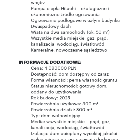
wnętrz
Pompa ciepła Hitachi – ekologiczne i
ekonomiczne źródło ogrzewania
Ogrzewanie podłogowe w całym budynku
Dwuspadowy dach
Wiata na dwa samochody (ok. 50 m²)
Wszystkie media miejskie: gaz, prąd,
kanalizacja, wodociąg, światłowód
Kameralne, nowoczesne sąsiedztwo
INFORMACJE DODATKOWE:
Cena: 4 090000 PLN
Dostępność: dom dostępny od zaraz
Forma własności: pełna własność gruntu
Status nieruchomości: gotowy dom,
oddany do użytkowania
Rok budowy: 2025
Powierzchnia użytkowa: 300 m²
Powierzchnia działki: 800 m²
Typ: dom wolnostojący
Media: wszystkie miejskie – prąd, gaz,
kanalizacja, wodociąg, światłowód
Izolacja: dom ocieplony wysokiej jakości
wełną mineralną, co zapewnia doskonałą