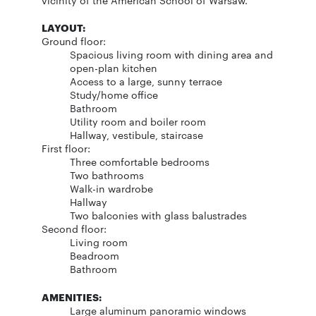
vicinity of the American School of Warsaw.
LAYOUT:
Ground floor:
Spacious living room with dining area and
open-plan kitchen
Access to a large, sunny terrace
Study/home office
Bathroom
Utility room and boiler room
Hallway, vestibule, staircase
First floor:
Three comfortable bedrooms
Two bathrooms
Walk-in wardrobe
Hallway
Two balconies with glass balustrades
Second floor:
Living room
Beadroom
Bathroom
AMENITIES:
Large aluminum panoramic windows