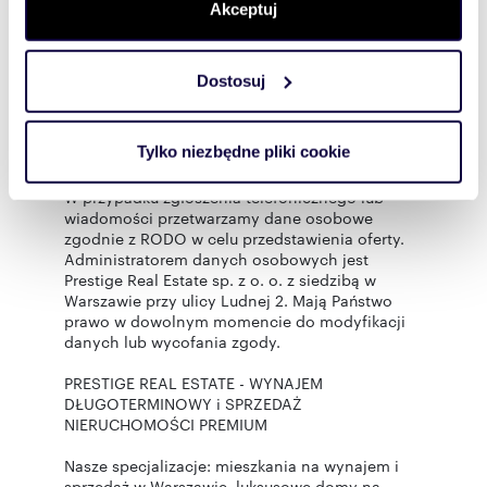
sekcji szczegółów
. W Deklaracji plików cookie możesz
Akceptuj
Organizujemy zdalne wizyty za pośrednictwem
popularnych komunikatorów oraz posiadamy
zmienić lub wycofać swoją zgodę w dowolnej chwili.
wiele filmów naszych nieruchomości.
Dostosuj
Wykorzystujemy pliki cookie do spersonalizowania treści
Treść niniejszego ogłoszenia nie stanowi oferty
handlowej w rozumieniu Kodeksu Cywilnego.
i reklam, aby oferować funkcje społecznościowe i
Jako profesjonalna Agencja Nieruchomości
analizować ruch w naszej witrynie. Informacje o tym, jak
Tylko niezbędne pliki cookie
pobieramy prowizję w przypadku zawarcia
korzystasz z naszej witryny, udostępniamy partnerom
umowy najmu lub sprzedaży.
społecznościowym, reklamowym i analitycznym.
W przypadku zgłoszenia telefonicznego lub
wiadomości przetwarzamy dane osobowe
Partnerzy mogą połączyć te informacje z innymi danymi
zgodnie z RODO w celu przedstawienia oferty.
otrzymanymi od Ciebie lub uzyskanymi podczas
Administratorem danych osobowych jest
korzystania z ich usług.
Prestige Real Estate sp. z o. o. z siedzibą w
Warszawie przy ulicy Ludnej 2. Mają Państwo
prawo w dowolnym momencie do modyfikacji
danych lub wycofania zgody.
PRESTIGE REAL ESTATE - WYNAJEM
DŁUGOTERMINOWY i SPRZEDAŻ
NIERUCHOMOŚCI PREMIUM
Nasze specjalizacje: mieszkania na wynajem i
sprzedaż w Warszawie, luksusowe domy na