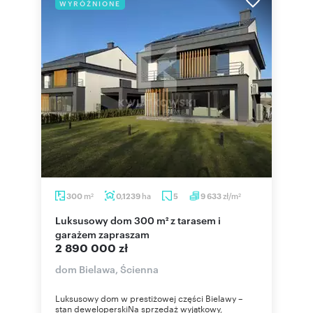
WYRÓŻNIONE
m
ha
zł/m
300
0,1239
5
9 633
2
2
Luksusowy dom 300 m² z tarasem i
garażem zapraszam
2 890 000 zł
dom Bielawa, Ścienna
Luksusowy dom w prestiżowej części Bielawy –
stan deweloperskiNa sprzedaż wyjątkowy,