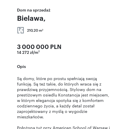
Dom na sprzedaż
Bielawa,
210,20 m
2
3 000 000 PLN
14 272 zł/m
2
Opis
Są domy, które po prostu spełniają swoją
funkcję. Są też takie, do których wraca się z
prawdziwą przyjemnością. Stylowy dom na
prestiżowym osiedlu Konstancja jest miejscem,
w którym elegancja spotyka się z komfortem
codziennego życia, a każdy detal został
zaprojektowany z myślą o wygodzie
mieszkańców.
Położona tuż przy American School of Warsaw i