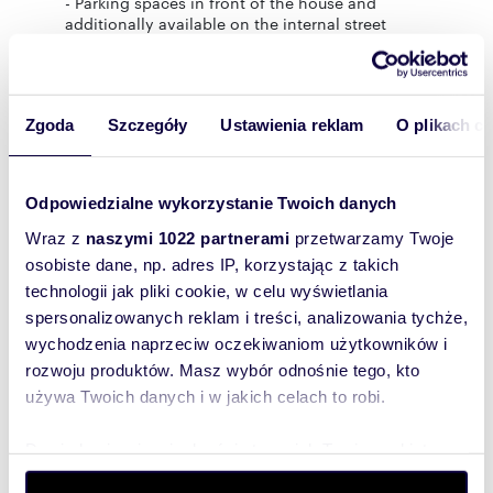
- Parking spaces in front of the house and
additionally available on the internal street
Location
The Konstancja estate has long been
considered one of the most prestigious places
Zgoda
Szczegóły
Ustawienia reklam
O plikach c
to live near Warsaw. Its immediate proximity to
the American School of Warsaw makes it an
ideal location for families with children.
Odpowiedzialne wykorzystanie Twoich danych
The Stara Papiernia shopping center,
Konstancin's parks and recreational areas, and
Wraz z
naszymi 1022 partnerami
przetwarzamy Twoje
numerous restaurants and cafes are just a few
osobiste dane, np. adres IP, korzystając z takich
minutes' drive away. The nearest supermarket is
technologii jak pliki cookie, w celu wyświetlania
practically a minute away.
spersonalizowanych reklam i treści, analizowania tychże,
This property is for people who value peace,
wychodzenia naprzeciw oczekiwaniom użytkowników i
security, space and timeless elegance.
rozwoju produktów. Masz wybór odnośnie tego, kto
Please contact us to schedule a viewing. This
używa Twoich danych i w jakich celach to robi.
home is best experienced by stepping inside.
ORGANIZUJEMY RÓWNIEŻ PREZENTACJE ONLINE
Dowiedz się więcej odnośnie tego, jak Twoje osobiste
ORAZ WIDEO
dane są przetwarzane oraz ustaw własne preferencje w