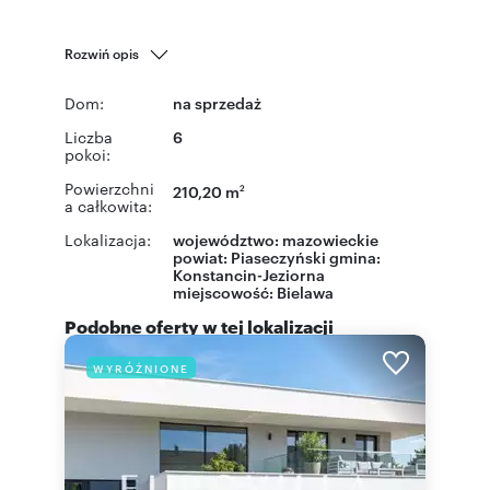
Rozwiń opis
Dom:
na sprzedaż
Liczba
6
pokoi:
Powierzchni
210,20 m
2
a całkowita:
Lokalizacja:
województwo:
mazowieckie
powiat:
Piaseczyński
gmina:
Konstancin-Jeziorna
miejscowość:
Bielawa
Podobne oferty w tej lokalizacji
WYRÓŻNIONE