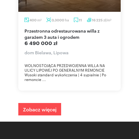
m
ha
zł/m
400
0,3000
11
16 225
2
2
Przestronna odrestaurowana willa z
garażem 3 auta i ogrodem
6 490 000 zł
dom Bielawa, Lipowa
WOLNOSTOJĄCA PRZEDWOJENNA WILLA NA
ULICY LIPOWEJ PO GENERALNYM REMONCIE
Wysoki standard wykończenia | 4 sypialnie | Po
remoncie ...
Zobacz więcej