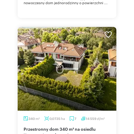
nowoczesny dom jednorodzinny o powierzchni ...
m
ha
zł/m
340
0,0735
7
14 559
2
2
Przestronny dom 340 m² na osiedlu