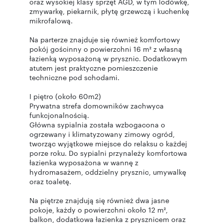
oraz wysokiej klasy sprzęt AGD, w tym lodówkę,
zmywarkę, piekarnik, płytę grzewczą i kuchenkę
mikrofalową.
Na parterze znajduje się również komfortowy
pokój gościnny o powierzchni 16 m² z własną
łazienką wyposażoną w prysznic. Dodatkowym
atutem jest praktyczne pomieszczenie
techniczne pod schodami.
I piętro (około 60m2)
Prywatna strefa domowników zachwyca
funkcjonalnością.
Główna sypialnia została wzbogacona o
ogrzewany i klimatyzowany zimowy ogród,
tworząc wyjątkowe miejsce do relaksu o każdej
porze roku. Do sypialni przynależy komfortowa
łazienka wyposażona w wannę z
hydromasażem, oddzielny prysznic, umywalkę
oraz toaletę.
Na piętrze znajdują się również dwa jasne
pokoje, każdy o powierzchni około 12 m²,
balkon, dodatkowa łazienka z prysznicem oraz