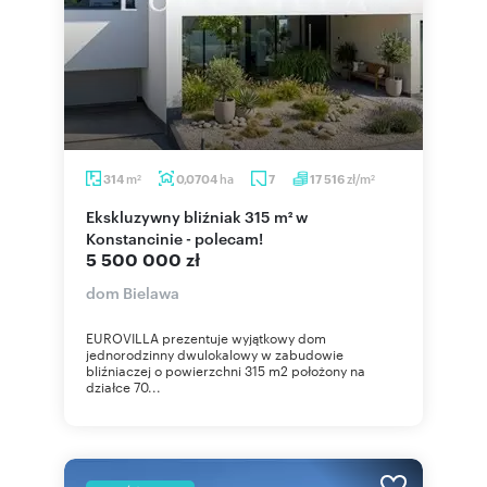
m
ha
zł/m
314
0,0704
7
17 516
2
2
Ekskluzywny bliźniak 315 m² w
Konstancinie - polecam!
5 500 000 zł
dom Bielawa
EUROVILLA prezentuje wyjątkowy dom
jednorodzinny dwulokalowy w zabudowie
bliźniaczej o powierzchni 315 m2 położony na
działce 70...