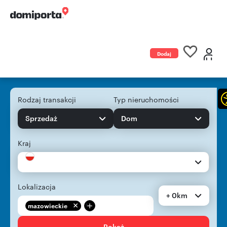
Dodaj
ogłoszenie
Rodzaj transakcji
Typ nieruchomości
Sprzedaż
Dom
Kraj
Lokalizacja
+ 0km
+
mazowieckie
Pokaż