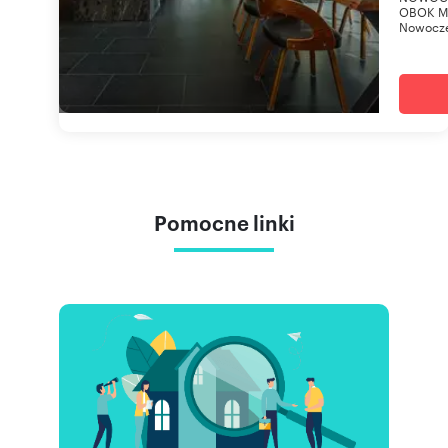
OBOK MI
Nowoczes
Pomocne linki