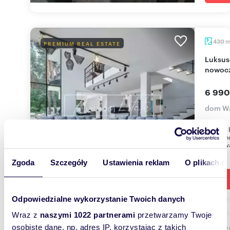
430
PREMIUM REAL ESTATE
Luksusowa rezydencja z basenem i
nowoc
6 990
dom Wa
Avenue E
rezyden
usytuowa
Zgoda
Szczegóły
Ustawienia reklam
O plikach c
Odpowiedzialne wykorzystanie Twoich danych
Wraz z
naszymi 1022 partnerami
przetwarzamy Twoje
osobiste dane, np. adres IP, korzystając z takich
1000
PREMIUM REAL ESTATE