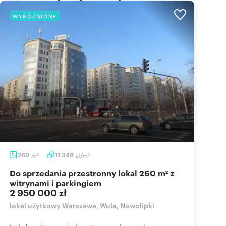
WYRÓŻNIONE
260
m
11 346
zł/m
2
2
Do sprzedania przestronny lokal 260 m² z
witrynami i parkingiem
2 950 000 zł
lokal użytkowy Warszawa, Wola, Nowolipki