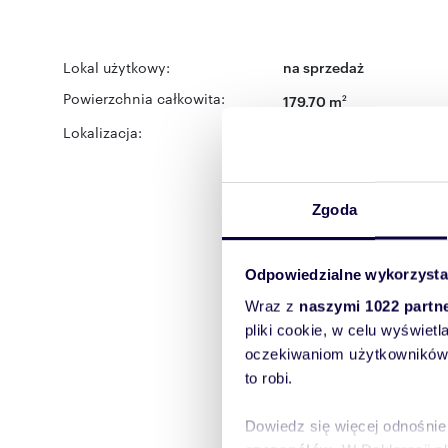
Lokal użytkowy:
na sprzedaż
Powierzchnia całkowita:
179,70 m
2
Lokalizacja:
województwo:
mazowiec
Warszawa
dzielnica:
Wol
Zgoda
Odpowiedzialne wykorzysta
Wraz z
naszymi 1022 partn
pliki cookie, w celu wyświet
oczekiwaniom użytkowników i
to robi.
Dowiedz się więcej odnośnie