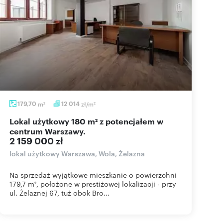
179,70
m
12 014
zł/m
2
2
Lokal użytkowy 180 m² z potencjałem w
centrum Warszawy.
2 159 000 zł
lokal użytkowy Warszawa, Wola, Żelazna
Na sprzedaż wyjątkowe mieszkanie o powierzchni
179,7 m², położone w prestiżowej lokalizacji - przy
ul. Żelaznej 67, tuż obok Bro...