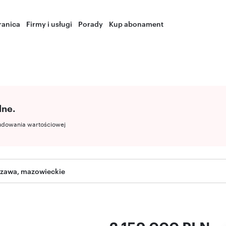
ranica
Firmy i usługi
Porady
Kup abonament
lne.
udowania wartościowej
szawa, mazowieckie