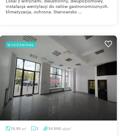
Lokal z witrynami, dwustronny, dwupoziomowy,
instalacja wentylacji do celów gastronomicznych.
klimatyzacja, ochrona. Stanowisko ...
WYRÓŻNIONE
74,95
m
2
34 690
zł/m
2
2