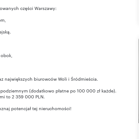
ikowanych części Warszawy:
em,
ejską.
 obok,
raz największych biurowców Woli i Śródmieścia.
u podziemnym (dodatkowo płatne po 100 000 zł każde).
mi to 2 359 000 PLN.
poznaj potencjał tej nieruchomości!