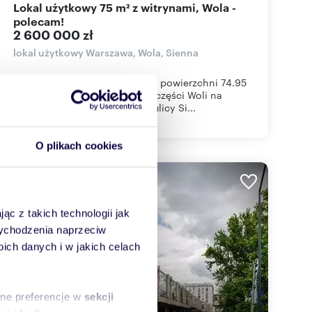
Lokal użytkowy 75 m² z witrynami, Wola -
polecam!
2 600 000 zł
lokal użytkowy Warszawa, Wola, Sienna
Do sprzedaży lokal użytkowy o powierzchni 74.95
mkw , położony w atrakcyjnej części Woli na
pograniczu Śródmieścia przy ulicy Si...
O plikach cookies
WYRÓŻNIONE
ąc z takich technologii jak
 wychodzenia naprzeciw
ch danych i w jakich celach
sne preferencje w
sekcji