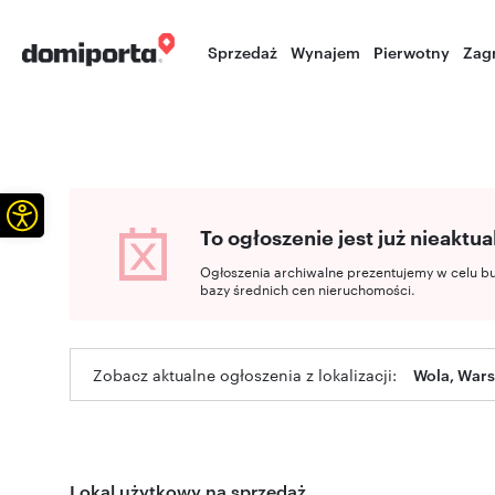
Sprzedaż
Wynajem
Pierwotny
Zag
Otwórz pasek narzędzi
To ogłoszenie jest już nieaktua
Ogłoszenia archiwalne prezentujemy w celu b
bazy średnich cen nieruchomości.
Zobacz aktualne ogłoszenia z lokalizacji:
Wola, War
Lokal użytkowy na sprzedaż