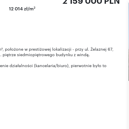
2 159 000 PLN
2
12 014 zł/m
 położone w prestiżowej lokalizacji - przy ul. Żelaznej 67,
1. piętrze siedmiopiętrowego budynku z windą.
e działalności (kancelaria/biuro), pierwotnie było to