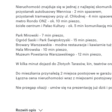
Nieruchomość znajduje się w jednej z najlepiej skomun
przystanek autobusowy Mennica - 2 min spacerem,
przystanek tramwajowy przy ul. Chłodnej - 4 min spacer
metro Rondo ONZ - ok. 10 min pieszo,
ścisłe centrum i Pałac Kultury - ok. 5 min komunikacją mi
Park Mirowski - 7 min pieszo,
Ogród Saski i Park Świętokrzyski - 15 min pieszo,
Browary Warszawskie - modne restauracje i kawiarnie tuż
Hala Mirowska - 10 min pieszo,
Muzeum Powstania Warszawskiego - 12 min pieszo,
W kilka minut dojazd do Złotych Tarasów, kin, teatrów o
Do mieszkania przynależą 2 miejsca postojowe w garaż
Łączna cena nieruchomości wraz z miejscami postojowy
Nie przegap okazji - umów się na prezentację już dziś i 
Rozwiń opis