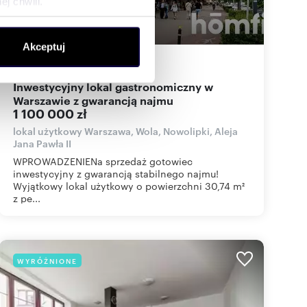
j chwili.
ołecznościowe i analizować
Akceptuj
artnerom społecznościowym,
30,74
m
35 784
zł/m
2
2
anymi od Ciebie lub
Inwestycyjny lokal gastronomiczny w
Warszawie z gwarancją najmu
1 100 000 zł
lokal użytkowy Warszawa, Wola, Nowolipki, Aleja
Jana Pawła II
WPROWADZENIENa sprzedaż gotowiec
inwestycyjny z gwarancją stabilnego najmu!
Wyjątkowy lokal użytkowy o powierzchni 30,74 m²
z pe...
WYRÓŻNIONE