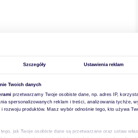
kie
powiat:
Warszawa
gmina:
Wola
miejscowość:
a
ulica:
Żelazna
Szczegóły
Ustawienia reklam
nie Twoich danych
erami
przetwarzamy Twoje osobiste dane, np. adres IP, korzystaj
lania spersonalizowanych reklam i treści, analizowania tychże,
 rozwoju produktów. Masz wybór odnośnie tego, kto używa Twoi
 tego, jak Twoje osobiste dane są przetwarzane oraz ustaw wła