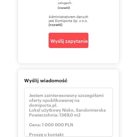
usługach.
charakter informacyjny i mogą ulec zmianie.
(rozwiń)
Wszelkie dane dotyczące nieruchomości
uzyskano na podstawie oświadczenia
Administratorem danych
sprzedających. Zalecamy osobiste zapoznanie
jest Domiporta Sp. z o.o.
(rozwiń)
się ze stanem nieruchomości przed jej
nabyciem.
Wyślij zapytanie
Numer oferty: LS-000245
Wyślij wiadomość