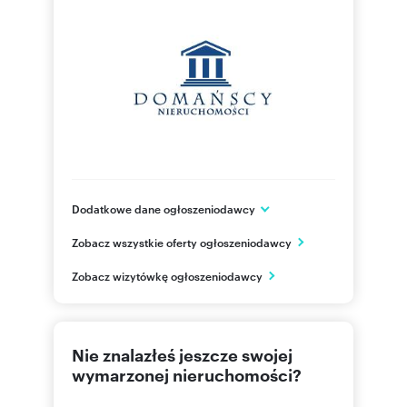
Dodatkowe dane ogłoszeniodawcy
Wojska Polskiego 3C
Zobacz wszystkie oferty ogłoszeniodawcy
Stalowa Wola
podkarpackie
PL
Zobacz wizytówkę ogłoszeniodawcy
501 07
Pokaż telefon
Nie znalazłeś jeszcze swojej
wymarzonej nieruchomości?