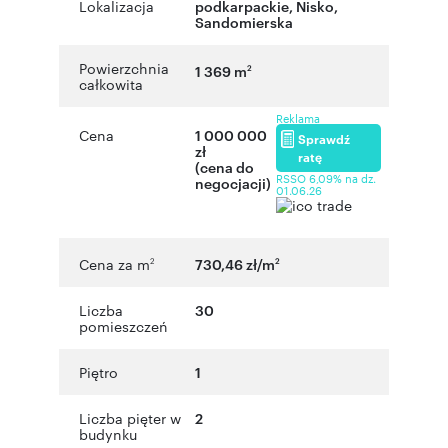
Lokalizacja
podkarpackie
,
Nisko
,
Sandomierska
Powierzchnia
1 369 m
2
całkowita
Reklama
Cena
1 000 000
Sprawdź
zł
ratę
(cena do
RSSO 6,09% na dz.
negocjacji)
01.06.26
Cena za m
730,46 zł/m
2
2
Liczba
30
pomieszczeń
Piętro
1
Liczba pięter w
2
budynku