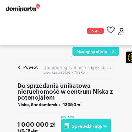
Dodaj
ogłoszenie
Następna oferta
Powrót
›
›
Domiporta.pl
Biura na sprzedaż
›
podkarpackie
Nisko
Do sprzedania unikatowa
nieruchomość w centrum Niska z
potencjałem
Nisko
,
Sandomierska
- 1369,0m
2
Reklama
1 000 000
zł
Sprawdź ratę >>
730,46 zł/m
2