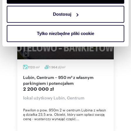
zmienić lub wycofać swoją zgodę w dowolnej chwili.
Dostosuj
Wykorzystujemy pliki cookie do spersonalizowania treści
i reklam, aby oferować funkcje społecznościowe i
analizować ruch w naszej witrynie. Informacje o tym, jak
Tylko niezbędne pliki cookie
korzystasz z naszej witryny, udostępniamy partnerom
społecznościowym, reklamowym i analitycznym.
Partnerzy mogą połączyć te informacje z innymi danymi
otrzymanymi od Ciebie lub uzyskanymi podczas
korzystania z ich usług.
m
zł/m
1120
1 964
2
2
Lubin, Centrum – 950 m² z własnym
parkingiem i potencjałem
2 200 000 zł
lokal użytkowy Lubin, Centrum
Pawilon o pow. 950m 2 w centrum Lubina z własn
ą działka 23,5 ara. Obiekt, który sam spłaci swoją
cenę - wystarczy wynająć część...