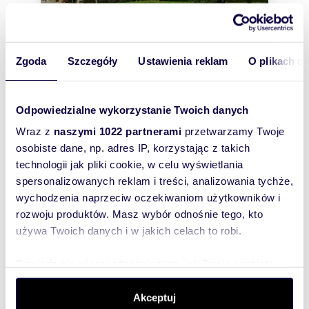
Zgoda
Szczegóły
Ustawienia reklam
O plikach c
m
zł/m
50
3 500
2
2
Na sprzedaż zabytkowa Baszta z duszą 50
Odpowiedzialne wykorzystanie Twoich danych
m² w Lubinie
175 000 zł
Wraz z
naszymi 1022 partnerami
przetwarzamy Twoje
osobiste dane, np. adres IP, korzystając z takich
lokal użytkowy Lubin, Centrum
technologii jak pliki cookie, w celu wyświetlania
Zabytkowa Baszta Bluszczowa — niepowtarzalna
spersonalizowanych reklam i treści, analizowania tychże,
nieruchomość w centrum Lubina. Nieruchomość
wychodzenia naprzeciw oczekiwaniom użytkowników i
oferuje około 50 m² powierzchni użytkow...
rozwoju produktów. Masz wybór odnośnie tego, kto
używa Twoich danych i w jakich celach to robi.
Dowiedz się więcej odnośnie tego, jak Twoje osobiste
WYRÓŻNIONE
dane są przetwarzane oraz ustaw własne preferencje w
sekcji szczegółów
. W Deklaracji plików cookie możesz
Akceptuj