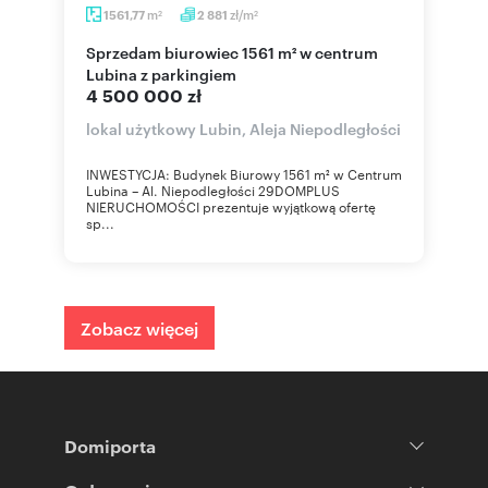
m
zł/m
1561,77
2 881
2
2
Sprzedam biurowiec 1561 m² w centrum
Lubina z parkingiem
4 500 000 zł
lokal użytkowy Lubin, Aleja Niepodległości
INWESTYCJA: Budynek Biurowy 1561 m² w Centrum
Lubina – Al. Niepodległości 29DOMPLUS
NIERUCHOMOŚCI prezentuje wyjątkową ofertę
sp...
Zobacz więcej
Domiporta