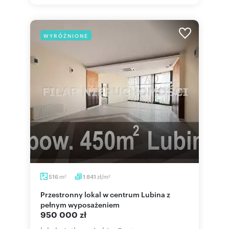
WYRÓŻNIONE
m
zł/m
516
1 841
2
2
Przestronny lokal w centrum Lubina z
pełnym wyposażeniem
950 000 zł