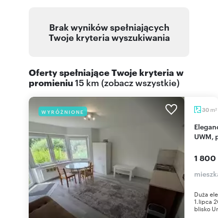
Brak wyników spełniających
Twoje kryteria wyszukiwania
Oferty spełniające Twoje kryteria w
promieniu
15 km
(
zobacz wszystkie
)
m
30
WYRÓŻNIONE
2
Elegancka kawalerka 30m² w Olsztynie (blisko
UWM, p
1 800
mieszk
Duża el
1.lipca 
blisko U