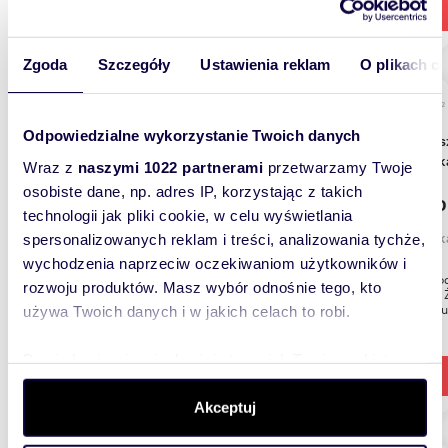
Zgoda
Szczegóły
Ustawienia reklam
O plikach c
m
45
2
Odpowiedzialne wykorzystanie Twoich danych
Zapraszam do wynajmu 2-pokojowego
mieszk
Wraz z
naszymi 1022 partnerami
przetwarzamy Twoje
osobiste dane, np. adres IP, korzystając z takich
2 300
technologii jak pliki cookie, w celu wyświetlania
mieszk
spersonalizowanych reklam i treści, analizowania tychże,
wychodzenia naprzeciw oczekiwaniom użytkowników i
Wolne od
rozwoju produktów. Masz wybór odnośnie tego, kto
przy ul.
pary, st
używa Twoich danych i w jakich celach to robi.
Dowiedz się więcej odnośnie tego, jak Twoje osobiste
dane są przetwarzane oraz ustaw własne preferencje w
sekcji szczegółów
. W Deklaracji plików cookie możesz
Akceptuj
zmienić lub wycofać swoją zgodę w dowolnej chwili.