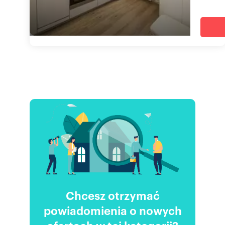
Chcesz otrzymać
powiadomienia o nowych
ofertach w tej kategorii?