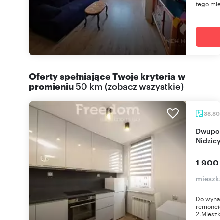
tego mie
Oferty spełniające Twoje kryteria w
promieniu
50 km
(
zobacz wszystkie
)
38,8
Dwupokojowe mieszkanie po remoncie, centrum
Nidzic
1 900
mieszk
Do wyna
remoncie
2.Mieszk