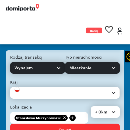
Dodaj
ogłoszenie
Rodzaj transakcji
Typ nieruchomości
Wynajem
Mieszkanie
Kraj
Lokalizacja
+ 0km
+
Stanisława Murzynowskie...
Pokaż