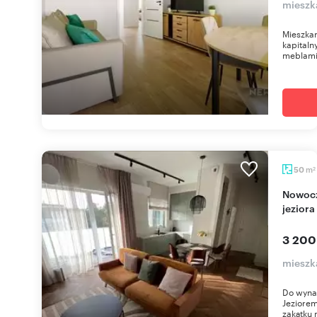
mieszk
Mieszka
kapital
meblami
m
50
2
Nowoczesny apartament 50 m² z loggią - blisko
jeziora
3 200
mieszk
Do wyna
Jeziorem
zakątku 