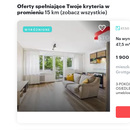
Oferty spełniające Twoje kryteria w
promieniu
15 km
(
zobacz wszystkie
)
47,50
WYRÓŻNIONE
Na wynajem komfortowe 3-pokojowe mieszkanie
47,5 m
1 900
mieszka
Grottg
3-POKOJ
OSIEDLE
umeblow