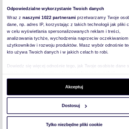
klimatyz
detale, 
Odpowiedzialne wykorzystanie Twoich danych
Wraz z
naszymi 1022 partnerami
przetwarzamy Twoje osob
dane, np. adres IP, korzystając z takich technologii jak pliki 
w celu wyświetlania spersonalizowanych reklam i treści,
analizowania tychże, wychodzenia naprzeciw oczekiwaniom
użytkowników i rozwoju produktów. Masz wybór odnośnie te
kto używa Twoich danych i w jakich celach to robi.
26,60
Kawal
Dowiedz się więcej odnośnie tego, jak Twoje osobiste dane 
przetwarzane oraz ustaw własne preferencje w
sekcji
1 700 
szczegółów
. W Deklaracji plików cookie możesz zmienić lu
mieszka
wycofać swoją zgodę w dowolnej chwili.
Akceptuj
Zaprasza
Wykorzystujemy pliki cookie do spersonalizowania treści i r
sypialni
piętrow.
Dostosuj
aby oferować funkcje społecznościowe i analizować ruch w 
witrynie. Informacje o tym, jak korzystasz z naszej witryny,
udostępniamy partnerom społecznościowym, reklamowym i
Tylko niezbędne pliki cookie
analitycznym. Partnerzy mogą połączyć te informacje z inn