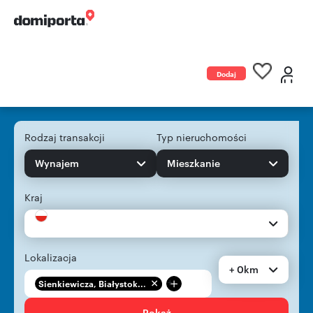
Dodaj
ogłoszenie
Rodzaj transakcji
Typ nieruchomości
Wynajem
Mieszkanie
Kraj
Lokalizacja
+ 0km
+
Sienkiewicza, Białystok...
Pokaż