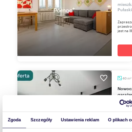
mieszk
Pułask
Zaprasza
przestro
jest na III
m
40
2
Nowoczesne 48 m² z tarasami, klimatyzacją i
garaż
2 500
mieszk
Zgoda
Szczegóły
Ustawienia reklam
O plikach c
Zaprasz