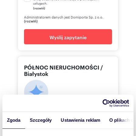
usługach.
(rozwiń)
Administratorem danych jest Domiporta Sp. z o.o.
(rozwiń)
Wyślij zapytanie
PÓŁNOC NIERUCHOMOŚCI /
Białystok
Monika
Miłkowska
PÓŁNOC NIERUCHOMOŚCI / Białystok
Zgoda
Szczegóły
Ustawienia reklam
O plikach c
509 53
Pokaż telefon