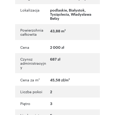
Lokalizacja
podlaskie
,
Białystok
,
Tysiąclecia
,
Władysława
Bełzy
Powierzchnia
43,88 m
2
całkowita
Cena
2 000 zł
Czynsz
687 zł
administracyjn
y
Cena za m
45,58 zł/m
2
2
Liczba pokoi
2
Piętro
3