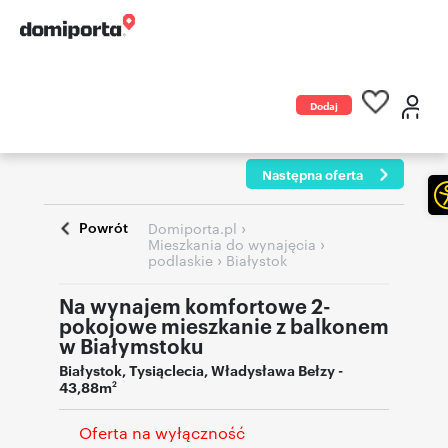
Dodaj
ogłoszenie
Następna oferta
Powrót
›
Domiporta.pl
›
Mieszkania do wynajęcia
›
podlaskie
Białystok
Na wynajem komfortowe 2-
pokojowe mieszkanie z balkonem
w Białymstoku
Białystok
,
Tysiąclecia
,
Władysława Bełzy
-
43,88m
2
Oferta na wyłączność