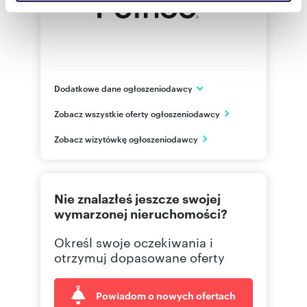
społecznościowym, reklamowym i analitycznym.
Partnerzy mogą połączyć te informacje z innymi danymi
otrzymanymi od Ciebie lub uzyskanymi podczas
korzystania z ich usług.
Dodatkowe dane ogłoszeniodawcy
ul. Malmeda 9 lok.1
Zobacz wszystkie oferty ogłoszeniodawcy
Białystok
podlaskie
PL
Zobacz wizytówkę ogłoszeniodawcy
85 732
Pokaż telefon
Nie znalazłeś jeszcze swojej
wymarzonej nieruchomości?
Określ swoje oczekiwania i
otrzymuj dopasowane oferty
Powiadom o nowych ofertach