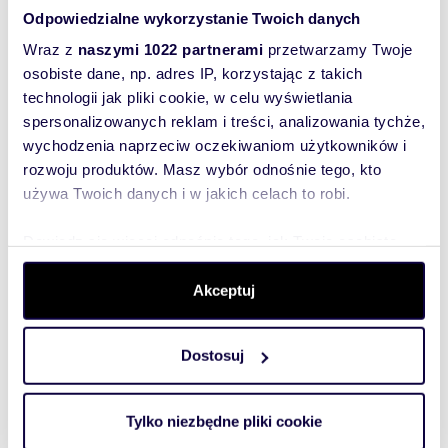
Odpowiedzialne wykorzystanie Twoich danych
Wraz z
naszymi 1022 partnerami
przetwarzamy Twoje
osobiste dane, np. adres IP, korzystając z takich
Zostaw telefon, oddzwonimy
bezpłatnie
technologii jak pliki cookie, w celu wyświetlania
spersonalizowanych reklam i treści, analizowania tychże,
wychodzenia naprzeciw oczekiwaniom użytkowników i
Zatwierdź
rozwoju produktów. Masz wybór odnośnie tego, kto
używa Twoich danych i w jakich celach to robi.
Dowiedz się więcej odnośnie tego, jak Twoje osobiste
dane są przetwarzane oraz ustaw własne preferencje w
sekcji szczegółów
. W Deklaracji plików cookie możesz
Akceptuj
zmienić lub wycofać swoją zgodę w dowolnej chwili.
Informacje o ogłoszeniodawcy
Dostosuj
PÓŁNOC NIERUCHOMOŚCI /
Wykorzystujemy pliki cookie do spersonalizowania treści
Białystok
5
/
5
i reklam, aby oferować funkcje społecznościowe i
analizować ruch w naszej witrynie. Informacje o tym, jak
Tylko niezbędne pliki cookie
korzystasz z naszej witryny, udostępniamy partnerom