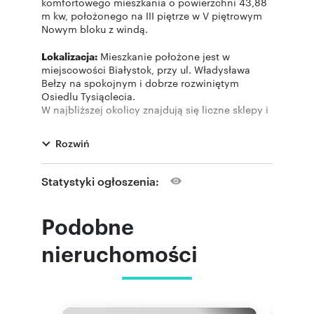
komfortowego mieszkania o powierzchni 43,88
m kw, położonego na III piętrze w V piętrowym
Nowym bloku z windą.
Lokalizacja:
Mieszkanie położone jest w
miejscowości Białystok, przy ul. Władysława
Bełzy na spokojnym i dobrze rozwiniętym
Osiedlu Tysiąclecia.
W najbliższej okolicy znajdują się liczne sklepy i
usługi, Podlaskie centrum rolno towarowe,
zapewnia to wygodę i komfort codziennego
Rozwiń
życia. Osiedle Tysiąclecia jest również dobrze
skomunikowane z innymi częściami
Białegostoku, dzięki rozwiniętej sieci
Statystyki ogłoszenia:
komunikacji miejskiej.
Standard:
Mieszkanie w bardzo dobrym
Podobne
standardzie, jasne, zadbane, nowocześnie
umeblowane.
nieruchomości
Ilość pomieszczeń:
Do dyspozycji Najemcy jest
salon z wyjściem na balkon, aneks kuchenny,
sypialnia, łazienka z wc, holl