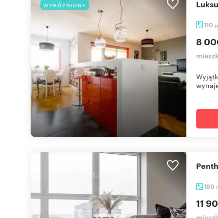
Luks
WYRÓŻNIONE
110
8 00
miesz
Wyjątk
wynaje
Pent
180
11 90
miesz