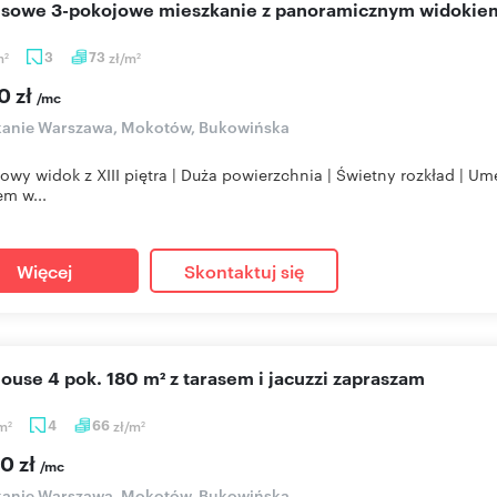
usowe 3-pokojowe mieszkanie z panoramicznym widokie
m
3
73
zł/m
2
2
0 zł
/mc
kanie Warszawa, Mokotów, Bukowińska
owy widok z XIII piętra | Duża powierzchnia | Świetny rozkład | 
m w...
Więcej
Skontaktuj się
house 4 pok. 180 m² z tarasem i jacuzzi zapraszam
m
4
66
zł/m
2
2
0 zł
/mc
kanie Warszawa, Mokotów, Bukowińska