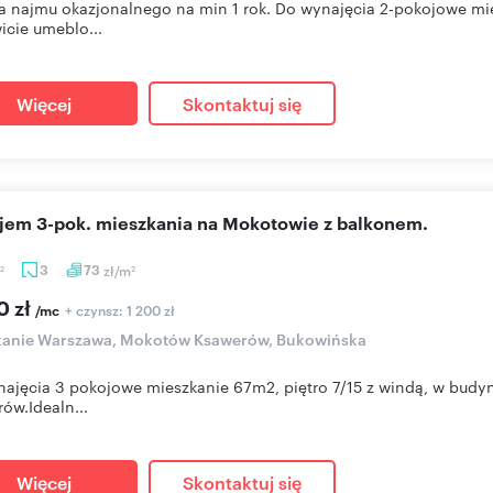
najmu okazjonalnego na min 1 rok. Do wynajęcia 2-pokojowe mies
icie umeblo...
Więcej
Skontaktuj się
ajem 3-pok. mieszkania na Mokotowie z balkonem.
3
73
zł/m
2
2
0 zł
+ czynsz: 1 200 zł
/mc
kanie Warszawa, Mokotów Ksawerów, Bukowińska
ajęcia 3 pokojowe mieszkanie 67m2, piętro 7/15 z windą, w budynk
ów.Idealn...
Więcej
Skontaktuj się