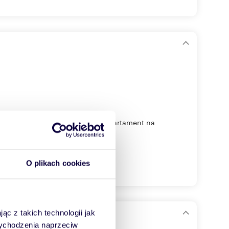
 urządzony, czteropokojowy apartament na
O plikach cookies
ąc z takich technologii jak
m parkingowym
 wychodzenia naprzeciw