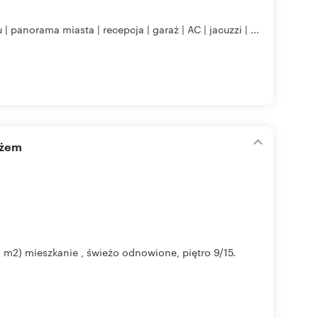
 panorama miasta | recepcja | garaż | AC | jacuzzi | ...
ażem
m2) mieszkanie , świeżo odnowione, piętro 9/15.