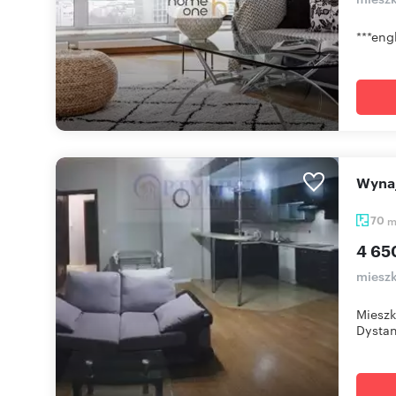
***eng
Wyn
70
4 65
miesz
Mieszk
Dystan