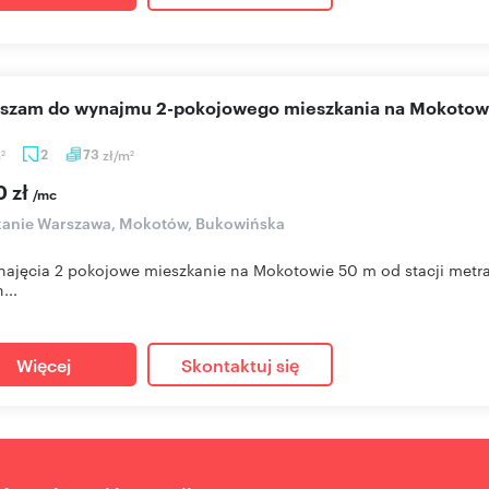
aszam do wynajmu 2-pokojowego mieszkania na Mokotow
m
2
73
zł/m
2
2
0 zł
/mc
kanie Warszawa, Mokotów, Bukowińska
ajęcia 2 pokojowe mieszkanie na Mokotowie 50 m od stacji metra 
...
Więcej
Skontaktuj się