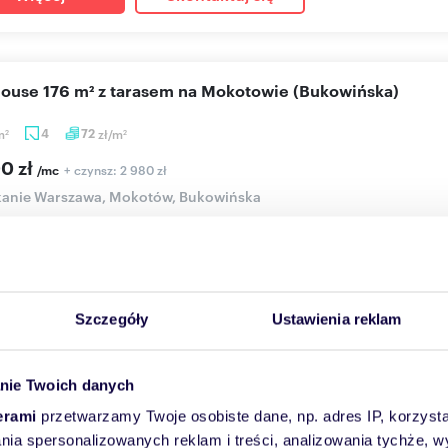
house 176 m² z tarasem na Mokotowie (Bukowińska)
m
4
72
zł/m
2
2
00 zł
+ czynsz: 2 980 zł
/mc
kanie Warszawa, Mokotów, Bukowińska
ziomowy penthouse z tarasem na dachuDo wynajęcia nowocześnie
wie.Apartament z...
Szczegóły
Ustawienia reklam
Więcej
Skontaktuj się
nie Twoich danych
erami
przetwarzamy Twoje osobiste dane, np. adres IP, korzystaj
cam 2-pokojowe mieszkanie 37 m² z balkonem i miejsce
lania spersonalizowanych reklam i treści, analizowania tychże,