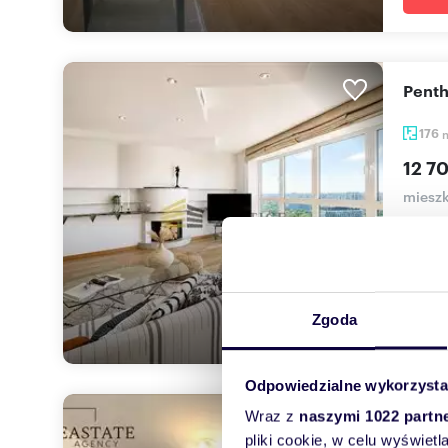
Pent
176
12 7
miesz
Dwupo
Mokoto
Zgoda
Odpowiedzialne wykorzysta
Wraz z
naszymi 1022 partn
Pole
pliki cookie, w celu wyświet