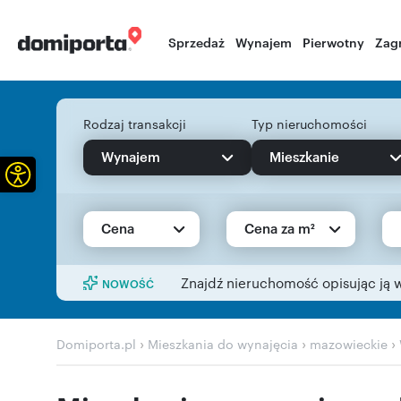
Sprzedaż
Wynajem
Pierwotny
Zag
Rodzaj transakcji
Typ nieruchomości
Wynajem
Mieszkanie
Otwórz pasek narzędzi
Cena
Cena za m²
Znajdź nieruchomość opisując ją 
NOWOŚĆ
›
›
›
Domiporta.pl
Mieszkania do wynajęcia
mazowieckie