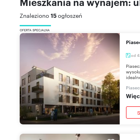
Mieszkania na wynajem: u
Znaleziono
15
ogłoszeń
OFERTA SPECJALNA
Pias
od 4
Piasec
wysoką
idealn
Piasec
Więce
S