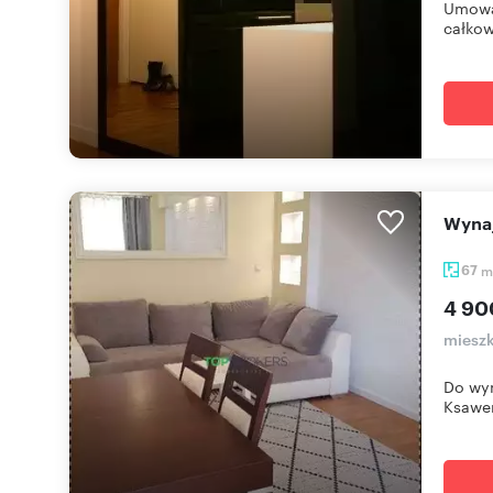
Umowa 
całkow
Wyn
67
m
4 90
miesz
Do wyn
Ksawer