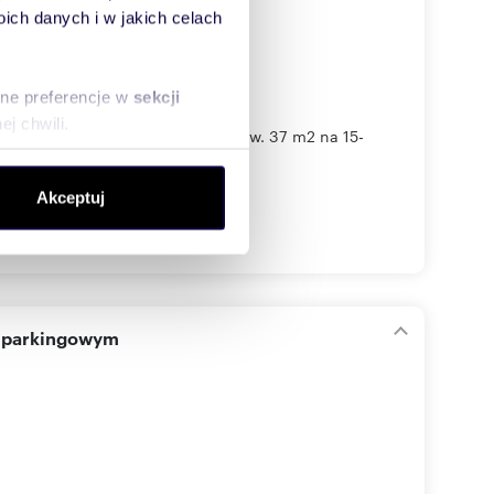
ch danych i w jakich celach
sne preferencje w
sekcji
j chwili.
rzy ul. Bukowińskiej. Lokal o pow. 37 m2 na 15-
ołecznościowe i analizować
Akceptuj
artnerom społecznościowym,
anymi od Ciebie lub
m parkingowym