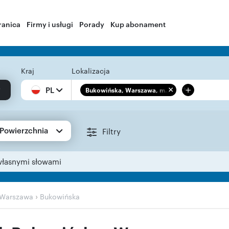
ranica
Firmy i usługi
Porady
Kup abonament
Kraj
Lokalizacja
+
PL
Bukowińska, Warszawa, m...
Powierzchnia
Filtry
własnymi słowami
›
Warszawa
Bukowińska