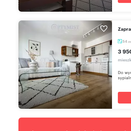
Zapr
54
3 95
miesz
Do wyn
sypialn