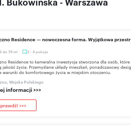
l. Bukowińska - Warszawa
eczno Residence — nowoczesna forma. Wyjątkowa przestr
3 do 79 m
2 - 4 pokoje
2
zno Residence to kameralna inwestycja stworzona dla osób, które 
 jakość życia. Przemyślane układy mieszkań, ponadczasowy desig
e warunki do komfortowego życia w miejskim otoczeniu.
zno, Wojska Polskiego
j informacji >>>
prawdź! >>>