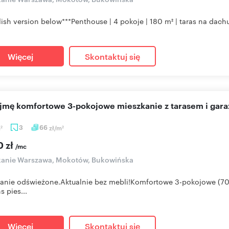
lish version below***Penthouse | 4 pokoje | 180 m² | taras na dachu |
Więcej
Skontaktuj się
ajmę komfortowe 3-pokojowe mieszkanie z tarasem i gar
m
3
66
zł/m
2
2
0 zł
/mc
kanie Warszawa, Mokotów, Bukowińska
anie odświeżone.Aktualnie bez mebli!Komfortowe 3-pokojowe (70 
s pies...
Więcej
Skontaktuj się