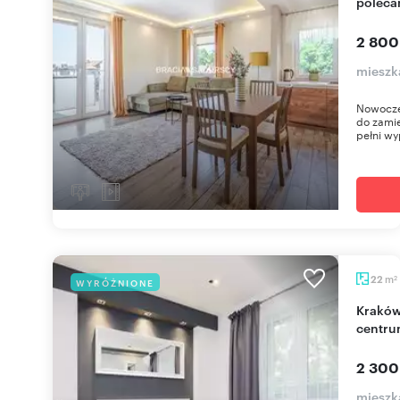
polec
2 800
mieszk
Nowoczes
do zamie
pełni wy
m
22
WYRÓŻNIONE
2
Kraków, Krowodrza, studio z balkonem, blisko
centru
2 300
mieszk