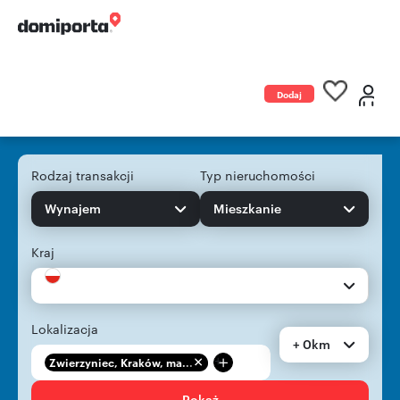
Dodaj
ogłoszenie
Rodzaj transakcji
Typ nieruchomości
Wynajem
Mieszkanie
Kraj
Lokalizacja
+ 0km
+
Zwierzyniec, Kraków, ma...
Pokaż