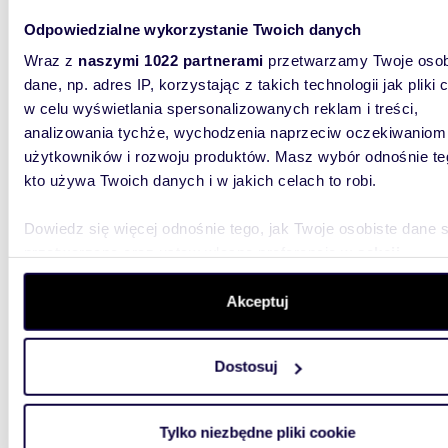
wypos
Odpowiedzialne wykorzystanie Twoich danych
2 999
Wraz z
naszymi 1022 partnerami
przetwarzamy Twoje osob
dane, np. adres IP, korzystając z takich technologii jak pliki 
mieszk
w celu wyświetlania spersonalizowanych reklam i treści,
analizowania tychże, wychodzenia naprzeciw oczekiwaniom
#englis
powierzc
użytkowników i rozwoju produktów. Masz wybór odnośnie te
Krakowie
kto używa Twoich danych i w jakich celach to robi.
Dowiedz się więcej odnośnie tego, jak Twoje osobiste dane 
przetwarzane oraz ustaw własne preferencje w
sekcji
szczegółów
. W Deklaracji plików cookie możesz zmienić lu
wycofać swoją zgodę w dowolnej chwili.
Akceptuj
m
42
WYRÓŻNIONE
2
Wykorzystujemy pliki cookie do spersonalizowania treści i r
Dwupokojowe mieszkanie z jasną kuchnią, VII
Dostosuj
aby oferować funkcje społecznościowe i analizować ruch w 
piętro 
witrynie. Informacje o tym, jak korzystasz z naszej witryny,
udostępniamy partnerom społecznościowym, reklamowym i
1 800
Tylko niezbędne pliki cookie
analitycznym. Partnerzy mogą połączyć te informacje z inn