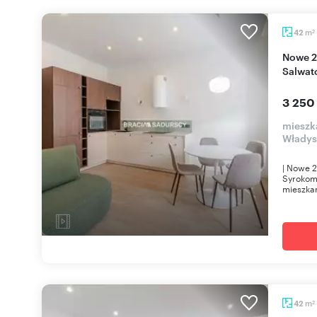
m
42
2
Nowe 2-pokojowe mieszkanie z balkonem w
Salwat
3 250
mieszk
Władys
| Nowe 2
Syrokoml
mieszkan
m
42
2