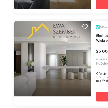
m
165
Ekskluzywny apartament 165 m² z tarasem nad
Wisłą 
25 00
mieszk
Kościu
Oferuje
165 m², 
nad Wisł