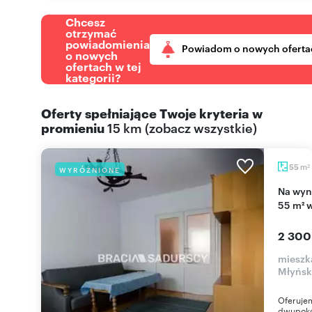
Chcesz
otrzymać
powiadomienia
Powiadom o nowych oferta
o nowych
ofertach w tej
kategorii?
Oferty spełniające Twoje kryteria w
promieniu
15 km
(
zobacz wszystkie
)
m
55
WYRÓŻNIONE
2
Na wynajem przestronne 2-pokojowe mieszkanie
55 m² 
2 300
mieszk
Młyńsk
Oferuje
dwupokoj