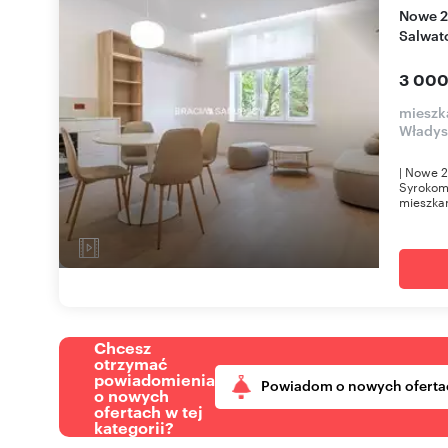
Nowe 2-pokojowe mieszkania z balkonem w
Salwat
3 000
mieszk
Władys
| Nowe 2
Syrokoml
mieszkan
Chcesz
otrzymać
powiadomienia
Powiadom o nowych oferta
o nowych
ofertach w tej
kategorii?