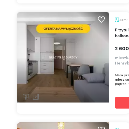
m
41
2
Przytulne 2-pokojowe mieszkanie 41 m² z
balkon
2 600
mieszk
Henryk
Mam prz
mieszka
piętrze,