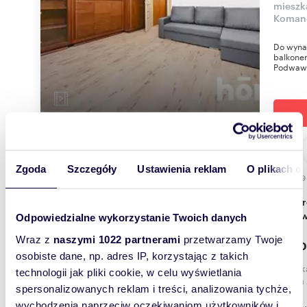
mieszk
Koman
Do wynaj
balkone
Podwawe
Zgoda
Szczegóły
Ustawienia reklam
O plikach c
86,39
WYRÓŻNIONE
Przestronne 3-pokojowe mieszkanie w centrum
Krakow
Odpowiedzialne wykorzystanie Twoich danych
Wraz z
naszymi 1022 partnerami
przetwarzamy Twoje
4 200
osobiste dane, np. adres IP, korzystając z takich
mieszka
technologii jak pliki cookie, w celu wyświetlania
Teofil
spersonalizowanych reklam i treści, analizowania tychże,
wychodzenia naprzeciw oczekiwaniom użytkowników i