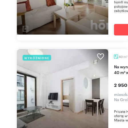
homfi m
pokojow
zabytkow
m
40
WYRÓŻNIONE
2
Na wynajem luksusowe 2-pokojowe mieszkanie
40 m² 
2 950
mieszka
Na Gro
Private
ofertę 
Miasta 