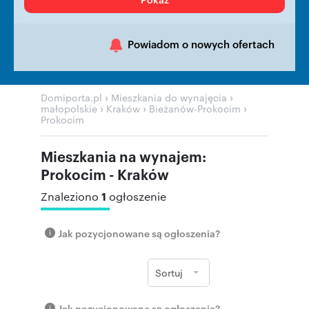
Powiadom o nowych ofertach
›
›
Domiporta.pl
Mieszkania do wynajęcia
›
›
›
małopolskie
Kraków
Bieżanów-Prokocim
Prokocim
Mieszkania na wynajem:
Prokocim - Kraków
1
Znaleziono
ogłoszenie
Jak pozycjonowane są ogłoszenia?
Sortuj
Jak pozycjonowane są ogłoszenia?