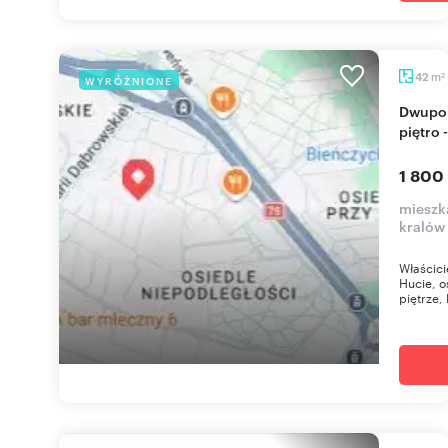
m
42
WYRÓŻNIONE
2
Dwupokojowe mieszkanie z jasną kuchnią, VII
piętro 
1 800
mieszk
kralów
Właścic
Hucie, o
piętrze, 