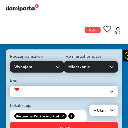
Dodaj
ogłoszenie
Rodzaj transakcji
Typ nieruchomości
Wynajem
Mieszkanie
Kraj
Lokalizacja
+ 0km
+
Bieżanów-Prokocim, Krak...
Pokaż