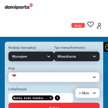
Dodaj
ogłoszenie
Rodzaj transakcji
Typ nieruchomości
Wynajem
Mieszkanie
Kraj
Lokalizacja
+ 0km
+
Bałuty, Łódź, łódzkie, ...
Pokaż