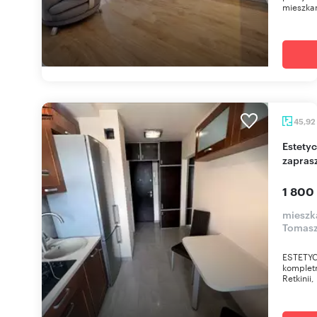
mieszkan
45,92
Estetyczne 2-pokojowe mieszkanie z balkonem
zapras
1 800
mieszka
Tomasz
ESTETYC
komplet
Retkinii,