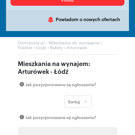
Powiadom o nowych ofertach
›
›
Domiporta.pl
Mieszkania do wynajęcia
›
›
›
łódzkie
Łódź
Bałuty
Arturówek
Mieszkania na wynajem:
Arturówek - Łódź
Jak pozycjonowane są ogłoszenia?
Sortuj
Jak pozycjonowane są ogłoszenia?