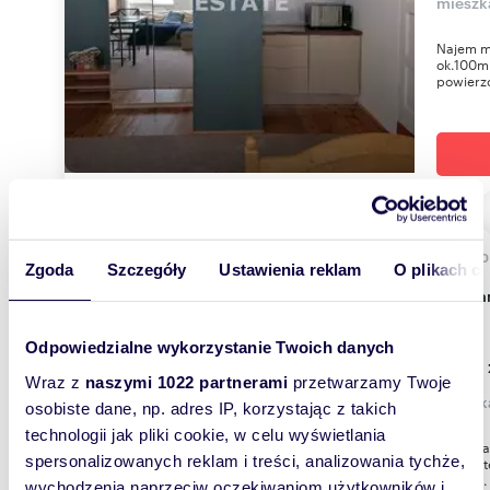
mieszk
Najem m
ok.100m 
powierzc
38,3
Zgoda
Szczegóły
Ustawienia reklam
O plikach c
Polecam 2-pokojowe mieszkanie na Bałutach, od
zaraz!
Odpowiedzialne wykorzystanie Twoich danych
1 850 
Wraz z
naszymi 1022 partnerami
przetwarzamy Twoje
mieszk
osobiste dane, np. adres IP, korzystając z takich
technologii jak pliki cookie, w celu wyświetlania
Do wynaj
spersonalizowanych reklam i treści, analizowania tychże,
m² | Part
od zar...
wychodzenia naprzeciw oczekiwaniom użytkowników i