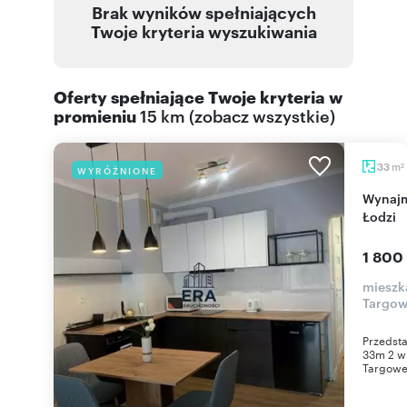
Brak wyników spełniających
Twoje kryteria wyszukiwania
Oferty spełniające Twoje kryteria w
promieniu
15 km
(
zobacz wszystkie
)
m
33
WYRÓŻNIONE
2
Wynajmę nowoczesne studio 33 m² w centrum
Łodzi
1 800
mieszk
Targo
Przedsta
33m 2 w
Targowej