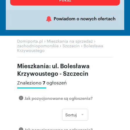
Powiadom o nowych ofertach
›
›
Domiporta.pl
Mieszkania na sprzedaż
›
›
zachodniopomorskie
Szczecin
Bolesława
Krzywoustego
Mieszkania: ul. Bolesława
Krzywoustego - Szczecin
7
Znaleziono
ogłoszeń
Jak pozycjonowane są ogłoszenia?
Sortuj
Jak pozycjonowane są ogłoszenia?