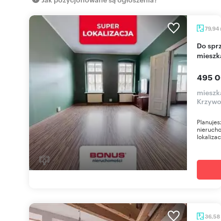
79,94
Do sprzedania przestronne 3-pokojowe
mieszka
495 0
mieszk
Krzywo
Planujes
nierucho
lokalizac
36,58