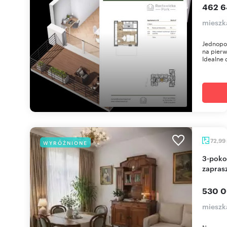
462 6
mieszka
Jednopok
na pierw
Idealne d
72,99
WYRÓŻNIONE
3-pokojowe mieszkanie w centrum Szczecina
zapras
530 0
mieszk