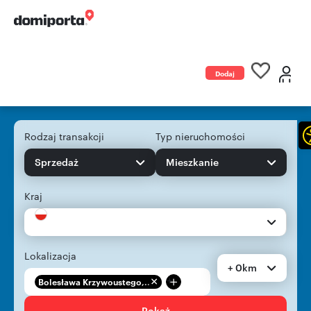
Dodaj
ogłoszenie
Rodzaj transakcji
Typ nieruchomości
Sprzedaż
Mieszkanie
Kraj
Lokalizacja
+ 0km
+
Bolesława Krzywoustego,...
Pokaż