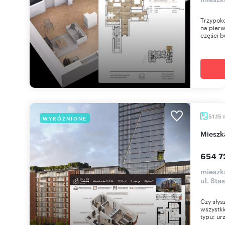
Trzypoko
na pierw
części b
51,15
WYRÓŻNIONE
miesz
654 7
mieszka
ul. Sta
Czy słys
wszystki
typu: urz