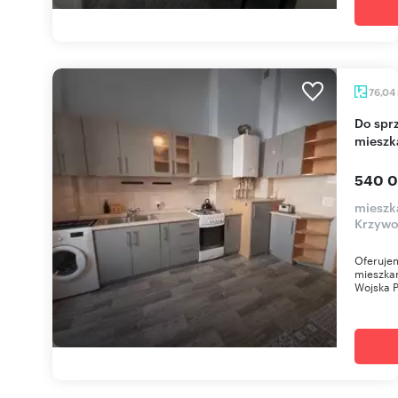
76,04
Do sprzedania przestronne 2-pokojowe
mieszk
540 0
mieszk
Krzywo
Oferuje
mieszkan
Wojska P