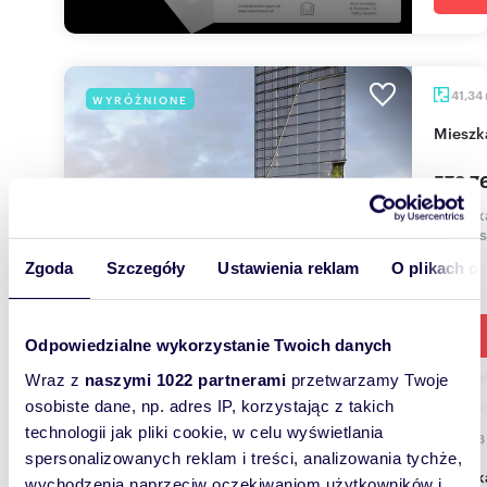
41,34
WYRÓŻNIONE
miesz
578 7
mieszka
ul. Sta
Zgoda
Szczegóły
Ustawienia reklam
O plikach c
Odpowiedzialne wykorzystanie Twoich danych
Wraz z
naszymi 1022 partnerami
przetwarzamy Twoje
osobiste dane, np. adres IP, korzystając z takich
technologii jak pliki cookie, w celu wyświetlania
34,98
WYRÓŻNIONE
spersonalizowanych reklam i treści, analizowania tychże,
miesz
wychodzenia naprzeciw oczekiwaniom użytkowników i