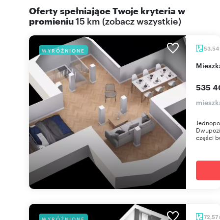
Oferty spełniające Twoje kryteria w
promieniu
15 km
(
zobacz wszystkie
)
53,54
WYRÓŻNIONE
miesz
535 4
mieszka
Jednopo
Dwupozi
części b
72,57
WYRÓŻNIONE