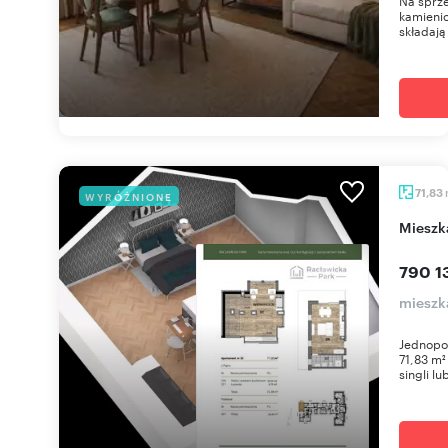
Na sprze
kamieni
składają 
71,83
WYRÓŻNIONE
miesz
790 1
mieszka
Jednopo
71,83 m²
singli lu