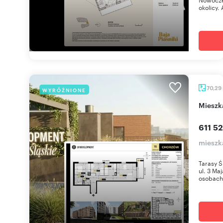
okolicy. 
70,29
WYRÓŻNIONE
miesz
611 52
mieszk
Tarasy Ś
ul. 3 Ma
osobach 