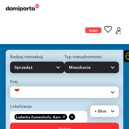
Dodaj
ogłoszenie
Rodzaj transakcji
Typ nieruchomości
Sprzedaż
Mieszkanie
Kraj
Lokalizacja
+ 0km
+
Ludwika Zamenhofa, Kato...
Pokaż