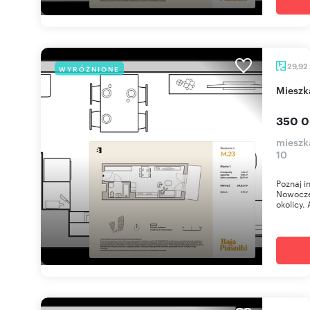
29,92
WYRÓŻNIONE
miesz
350 0
mieszka
10
Poznaj i
Nowoczes
okolicy. 