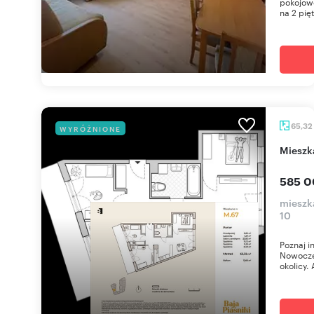
pokojowe
na 2 pię
65,32
WYRÓŻNIONE
miesz
585 0
mieszka
10
Poznaj i
Nowoczes
okolicy. 