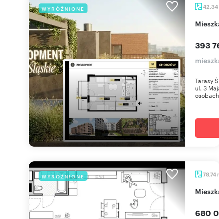
42,34
WYRÓŻNIONE
miesz
393 7
mieszk
Tarasy Ś
ul. 3 Ma
osobach 
78,74
WYRÓŻNIONE
miesz
680 0