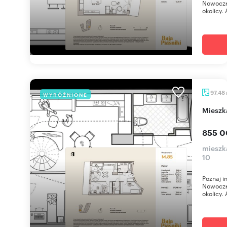
Nowoczes
okolicy. 
97,48
WYRÓŻNIONE
miesz
855 0
mieszka
10
Poznaj i
Nowoczes
okolicy. 