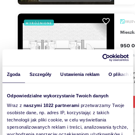
111,17
WYRÓŻNIONE
miesz
950 0
mieszka
10
Poznaj i
Zgoda
Szczegóły
Ustawienia reklam
O plikach c
Nowoczes
okolicy. 
Odpowiedzialne wykorzystanie Twoich danych
Wraz z
naszymi 1022 partnerami
przetwarzamy Twoje
osobiste dane, np. adres IP, korzystając z takich
technologii jak pliki cookie, w celu wyświetlania
spersonalizowanych reklam i treści, analizowania tychże,
55,04
WYRÓŻNIONE
wychodzenia naprzeciw oczekiwaniom użytkowników i