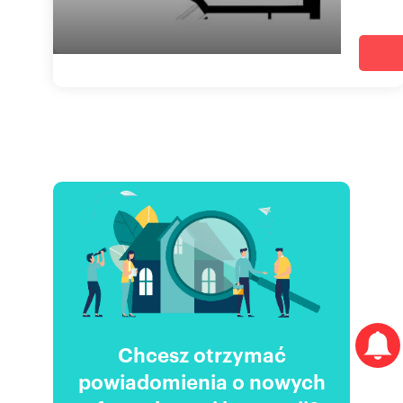
Chcesz otrzymać
powiadomienia o nowych