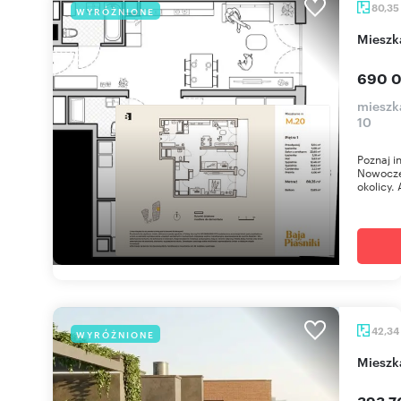
80,35
WYRÓŻNIONE
miesz
690 0
mieszka
10
Poznaj i
Nowoczes
okolicy. 
42,34
WYRÓŻNIONE
miesz