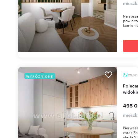
mieszk
Na sprz
powierzc
kamienic
29,62
WYRÓŻNIONE
Polecam nowoczesne studio z panoramicznym
widokie
495 0
mieszk
Pierwsza
zaraz Za
ofertą St