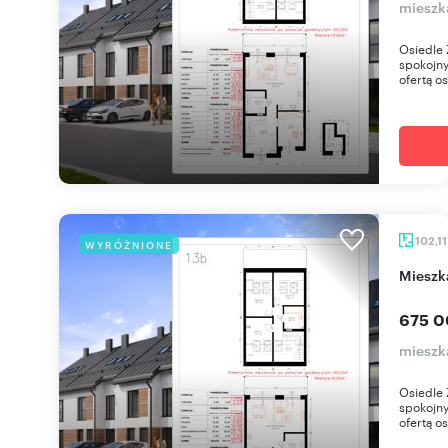
mieszk
Osiedle 
spokojny
ofertą os
102,1
WYRÓŻNIONE
miesz
675 0
mieszk
Osiedle 
spokojny
ofertą os