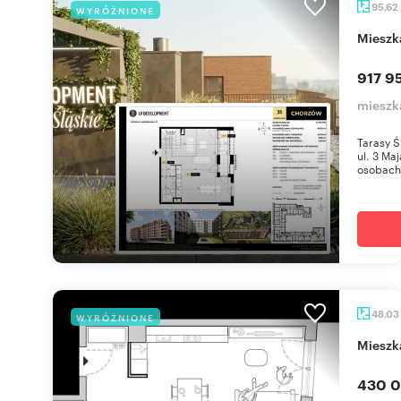
95,62
WYRÓŻNIONE
miesz
917 95
mieszk
Tarasy Ś
ul. 3 Ma
osobach 
48,03
WYRÓŻNIONE
miesz
430 0