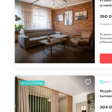
w cent
350 0
mieszk
To samo 
Sosnowc
położone 
m
39
WYRÓŻNIONE
2
Wyjątkowe 39 m² na parterze w odrestaurowanej
kamien
304 0