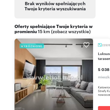
Brak wyników spełniających
Twoje kryteria wyszukiwania
Oferty spełniające Twoje kryteria w
promieniu
15 km
(
zobacz wszystkie
)
229,1
WYRÓŻNIONE
Luksusowy Penthouse 229 m2 z panoramicznym
tarase
5 038
mieszk
Katowice
Strefy K
nowoczes