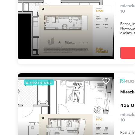
mieszka
10
Poznaj i
Nowoczes
okolicy. 
49,92
WYRÓŻNIONE
miesz
435 0
mieszka
10
Poznaj i