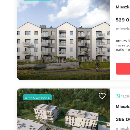
miesz
529 0
mieszk
Atrium H
inwestyc
patio – p
41,26
WYRÓŻNIONE
miesz
385 0
mieszk