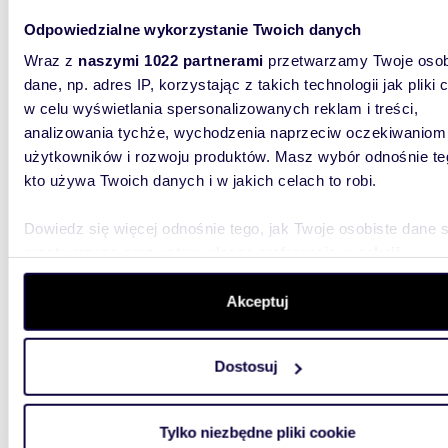
438 4
Odpowiedzialne wykorzystanie Twoich danych
mieszk
Wraz z
naszymi 1022 partnerami
przetwarzamy Twoje osob
dane, np. adres IP, korzystając z takich technologii jak pliki 
Dworzysk
przyjem
w celu wyświetlania spersonalizowanych reklam i treści,
mieszkan
analizowania tychże, wychodzenia naprzeciw oczekiwaniom
użytkowników i rozwoju produktów. Masz wybór odnośnie te
kto używa Twoich danych i w jakich celach to robi.
Dowiedz się więcej odnośnie tego, jak Twoje osobiste dane 
przetwarzane oraz ustaw własne preferencje w
sekcji
szczegółów
. W Deklaracji plików cookie możesz zmienić lu
m
55
WYRÓŻNIONE
2
wycofać swoją zgodę w dowolnej chwili.
Akceptuj
miesz
Wykorzystujemy pliki cookie do spersonalizowania treści i r
460 0
Dostosuj
aby oferować funkcje społecznościowe i analizować ruch w 
mieszk
witrynie. Informacje o tym, jak korzystasz z naszej witryny,
udostępniamy partnerom społecznościowym, reklamowym i
Tylko niezbędne pliki cookie
„Osiedle
analitycznym. Partnerzy mogą połączyć te informacje z inn