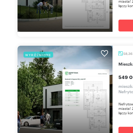
miasta! 
łączy ko
58,36
WYRÓŻNIONE
miesz
549 0
mieszk
Nefryt
Nefrytow
miasta! 
łączy ko