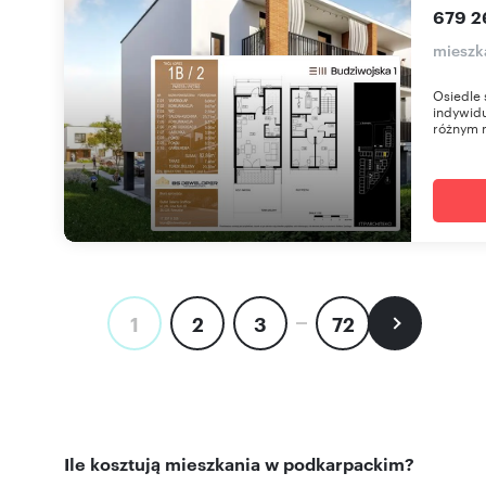
679 2
mieszk
Osiedle 
indywidu
różnym m
1
2
3
72
Ile kosztują mieszkania w podkarpackim?