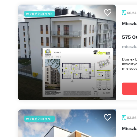
66,24
WYRÓŻNIONE
miesz
575 0
mieszk
Domex D
inwestyc
miejscow
83,86
WYRÓŻNIONE
miesz