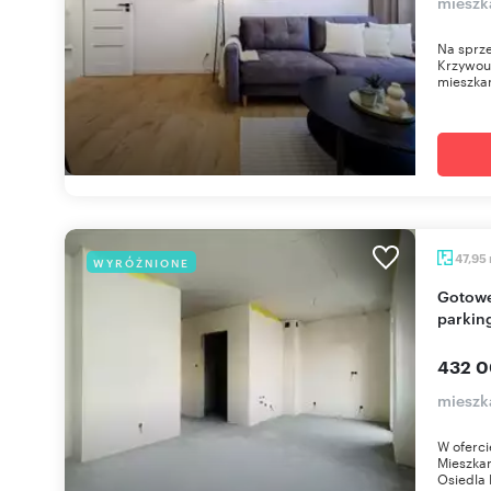
mieszk
Na sprze
Krzywou
mieszkan
47,95
WYRÓŻNIONE
Gotowe mieszkanie deweloperskie z miejscem
parki
432 0
mieszka
W oferci
Mieszkan
Osiedla 