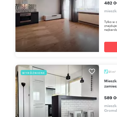
482 0
mieszk
Tylko w 
znajduje
najbardzi
m
51
WYRÓŻNIONE
2
Mieszkanie 51 m² w Rzeszowie - gotowe do
zamies
589 0
mieszk
Groms