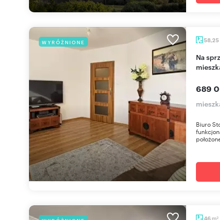
58,25
WYRÓŻNIONE
Na sprzedaż funkcjonalne 3-pokojowe
mieszk
689 0
mieszk
Biuro S
funkcjon
położone 
m
46
2