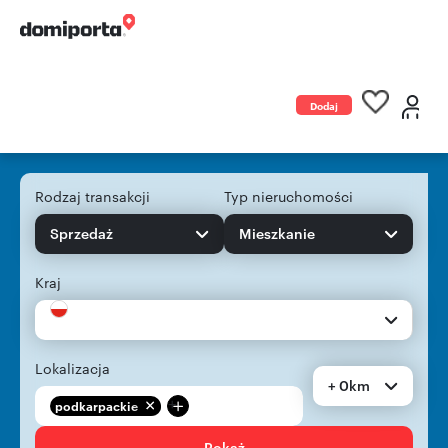
Dodaj
ogłoszenie
Rodzaj transakcji
Typ nieruchomości
Sprzedaż
Mieszkanie
Kraj
Lokalizacja
+ 0km
+
podkarpackie
Pokaż