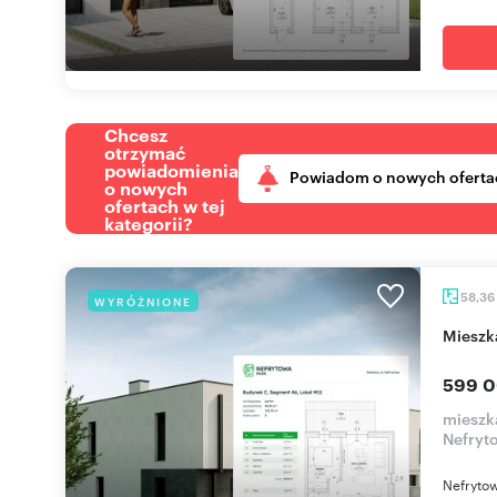
Chcesz
otrzymać
powiadomienia
Powiadom o nowych oferta
o nowych
ofertach w tej
kategorii?
58,36
WYRÓŻNIONE
miesz
599 0
mieszk
Nefryt
Nefrytow