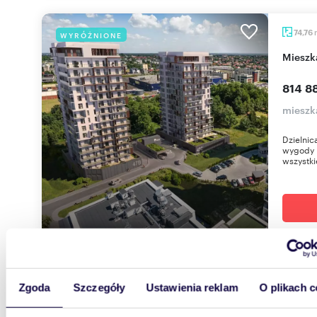
74,76
WYRÓŻNIONE
miesz
814 88
mieszk
Dzielnic
wygody 
wszystki
38,13
WYRÓŻNIONE
Zgoda
Szczegóły
Ustawienia reklam
O plikach c
miesz