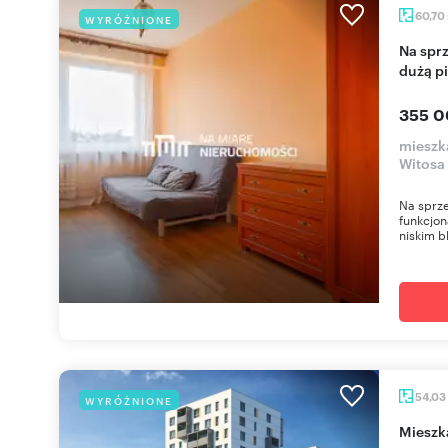
60,70
WYRÓŻNIONE
Na sprzedaż 4-pokojowe mieszkanie z balkonem i
dużą p
355 0
mieszk
Witosa
Na sprz
funkcjon
niskim b
54,03
WYRÓŻNIONE
miesz