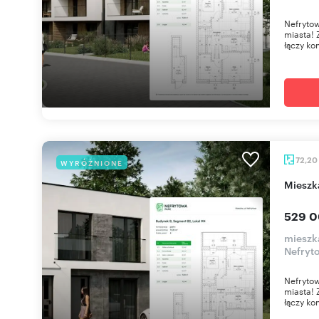
Nefrytow
miasta! 
łączy ko
72,20
WYRÓŻNIONE
miesz
529 0
mieszk
Nefryt
Nefrytow
miasta! 
łączy ko