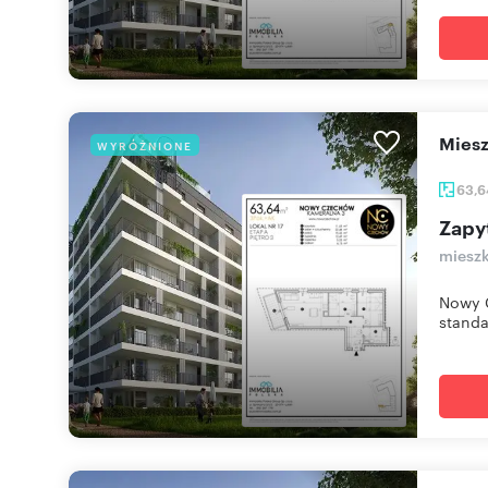
mie
WYRÓŻNIONE
63,
Zapy
mieszk
Nowy C
standa