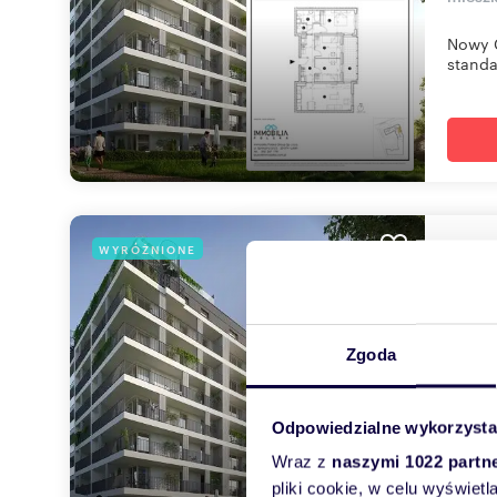
Nowy C
standa
mie
WYRÓŻNIONE
42,6
Zapy
Zgoda
mieszk
Nowy C
Odpowiedzialne wykorzysta
standa
Wraz z
naszymi 1022 partn
pliki cookie, w celu wyświet