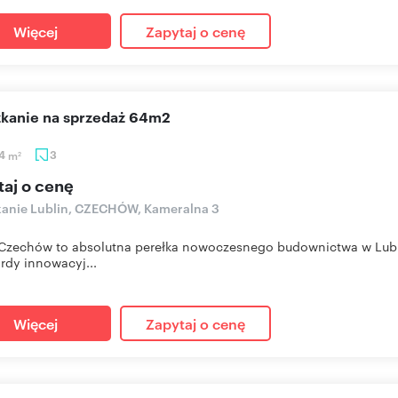
Więcej
Zapytaj o cenę
szkanie na sprzedaż 64m2
64
m
3
2
taj o cenę
anie Lublin, CZECHÓW, Kameralna 3
zechów to absolutna perełka nowoczesnego budownictwa w Lublin
rdy innowacyj...
Więcej
Zapytaj o cenę