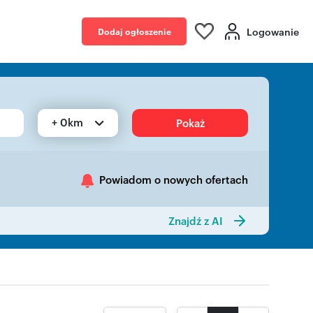
Logowanie
Dodaj ogłoszenie
+ 0km
Pokaż
Powiadom o nowych ofertach
Znajdź z AI