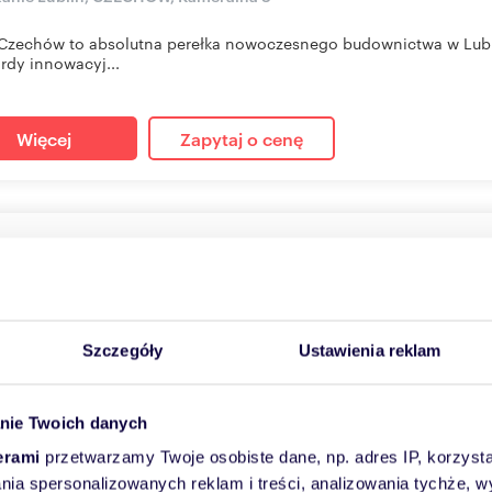
zechów to absolutna perełka nowoczesnego budownictwa w Lublin
rdy innowacyj...
Więcej
Zapytaj o cenę
szkanie na sprzedaż 43m2
2
m
2
2
taj o cenę
Szczegóły
Ustawienia reklam
anie Lublin, CZECHÓW, Kameralna 3
zechów to absolutna perełka nowoczesnego budownictwa w Lublin
nie Twoich danych
rdy innowacyj...
erami
przetwarzamy Twoje osobiste dane, np. adres IP, korzystaj
lania spersonalizowanych reklam i treści, analizowania tychże,