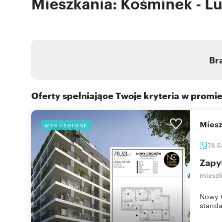
Mieszkania: Kośminek - Lu
Br
Oferty spełniające Twoje kryteria w promi
mie
WYRÓŻNIONE
78,
Zapy
mieszk
Nowy C
standa