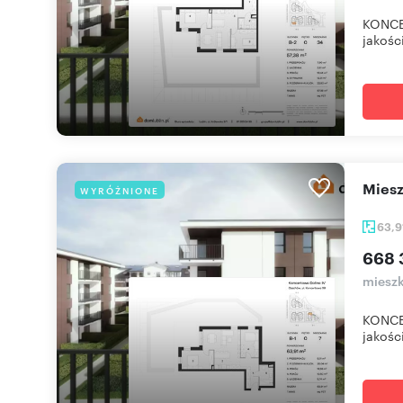
KONCE
jakośc
mie
WYRÓŻNIONE
63,9
668 
mieszk
KONCE
jakośc