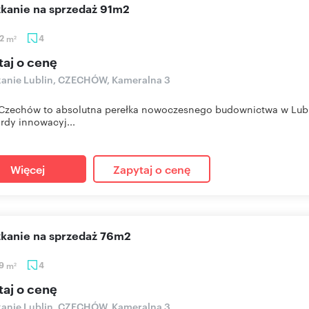
szkanie na sprzedaż 91m2
52
m
4
2
taj o cenę
anie Lublin, CZECHÓW, Kameralna 3
zechów to absolutna perełka nowoczesnego budownictwa w Lublin
rdy innowacyj...
Więcej
Zapytaj o cenę
szkanie na sprzedaż 76m2
09
m
4
2
taj o cenę
anie Lublin, CZECHÓW, Kameralna 3