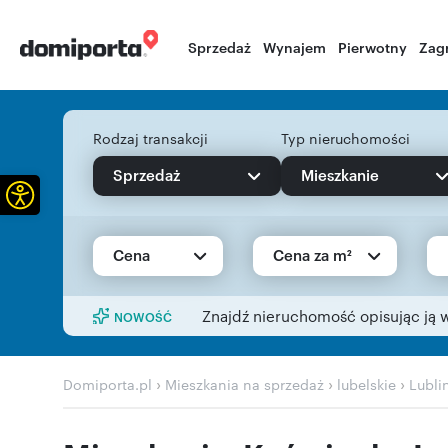
Sprzedaż
Wynajem
Pierwotny
Zag
Rodzaj transakcji
Typ nieruchomości
Sprzedaż
Mieszkanie
Otwórz pasek narzędzi
Cena
Cena za m²
Znajdź nieruchomość opisując ją 
NOWOŚĆ
›
›
›
Domiporta.pl
Mieszkania na sprzedaż
lubelskie
Lubli