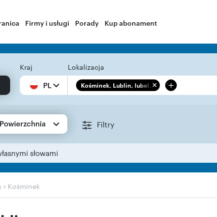
ranica
Firmy i usługi
Porady
Kup abonament
Kraj
Lokalizacja
+
PL
Kośminek, Lublin, lubel...
Powierzchnia
Filtry
własnymi słowami
›
n
Kośminek