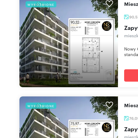
mie
WYRÓŻNIONE
90,
Zapy
mieszk
Nowy C
standa
mie
WYRÓŻNIONE
76,
Zapy
mieszk