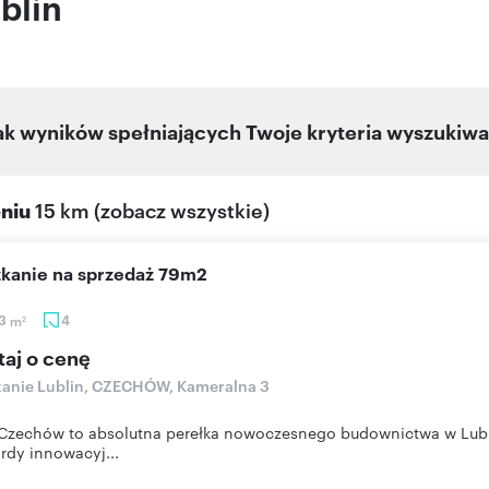
blin
ak wyników spełniających Twoje kryteria wyszukiwa
eniu
15 km
(
zobacz wszystkie
)
szkanie na sprzedaż 79m2
53
m
4
2
taj o cenę
anie Lublin, CZECHÓW, Kameralna 3
zechów to absolutna perełka nowoczesnego budownictwa w Lublin
rdy innowacyj...