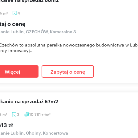
56
m
4
2
taj o cenę
anie Lublin, CZECHÓW, Kameralna 3
zechów to absolutna perełka nowoczesnego budownictwa w Lublin
rdy innowacyj...
Więcej
Zapytaj o cenę
szkanie na sprzedaż 57m2
38
m
3
10 781
zł/m
2
2
13 zł
anie Lublin, Choiny, Koncertowa