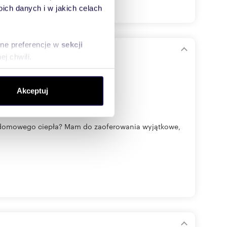
ch danych i w jakich celach
sne preferencje w
sekcji
j chwili.
ołecznościowe i analizować
Akceptuj
artnerom społecznościowym,
anymi od Ciebie lub
o domowego ciepła? Mam do zaoferowania wyjątkowe,