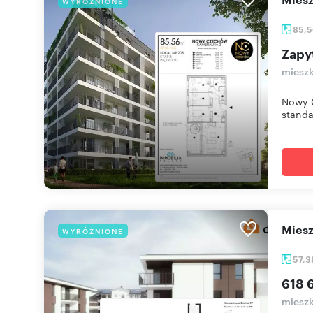
WYRÓŻNIONE
85,
Zapy
mieszk
Nowy C
standa
mie
WYRÓŻNIONE
57,
618 6
mieszk