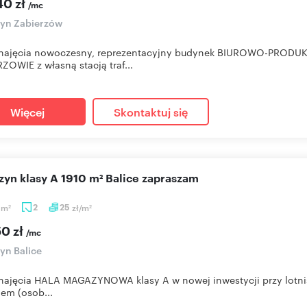
40 zł
/mc
yn Zabierzów
najęcia nowoczesny, reprezentacyjny budynek BIUROWO-PROD
ZOWIE z własną stacją traf...
Więcej
Skontaktuj się
azyn klasy A 1910 m² Balice zapraszam
0
m
2
25
zł/m
2
2
50 zł
/mc
yn Balice
najęcia HALA MAGAZYNOWA klasy A w nowej inwestycji przy lotn
em (osob...