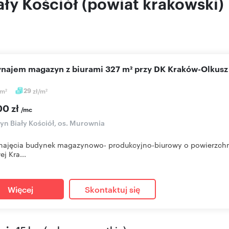
ły Kościół (powiat krakowski)
wynajem magazyn z biurami 327 m² przy DK Kraków-Olkusz
m
29
zł/m
2
2
00 zł
/mc
n Biały Kościół, os. Murownia
ajęcia budynek magazynowo- produkcyjno-biurowy o powierzchni
j Kra...
Więcej
Skontaktuj się