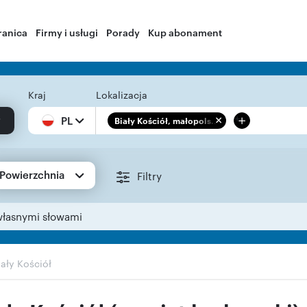
ranica
Firmy i usługi
Porady
Kup abonament
Kraj
Lokalizacja
+
PL
Biały Kościół, małopols...
Powierzchnia
Filtry
własnymi słowami
iały Kościół