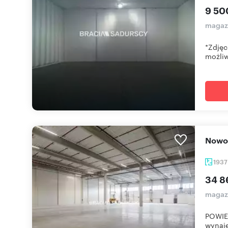
9 50
magaz
*Zdjęc
możliw
Now
193
34 8
magaz
POWIE
wynaję