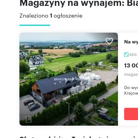
Magazyny na wynajem: Bia
Znaleziono
1
ogłoszenie
Na 
450
13 0
magazy
Do wyn
Krajowe