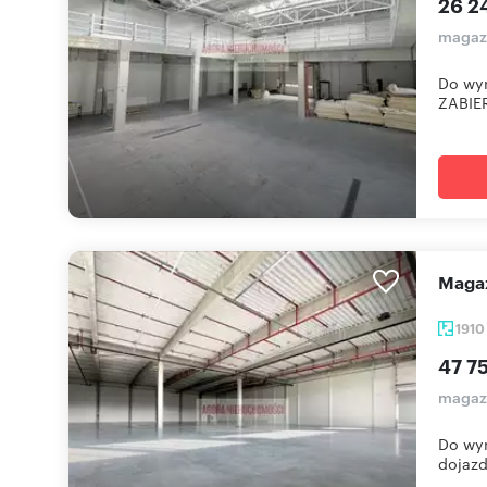
26 2
magaz
Do wy
ZABIER
Mag
191
47 7
magaz
Do wy
dojazd