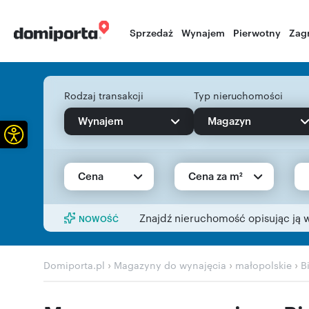
Sprzedaż
Wynajem
Pierwotny
Zag
Rodzaj transakcji
Typ nieruchomości
Wynajem
Magazyn
Otwórz pasek narzędzi
Cena
Cena za m²
Znajdź nieruchomość opisując ją 
NOWOŚĆ
›
›
›
Domiporta.pl
Magazyny do wynajęcia
małopolskie
B