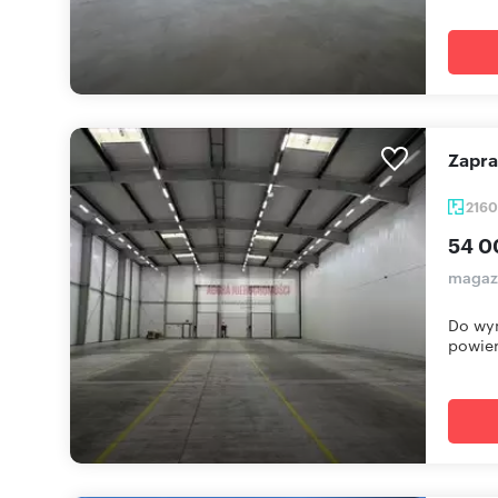
Zapr
216
54 0
magaz
Do wy
powier