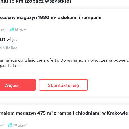
eniu
15 km
(
zobacz wszystkie
)
oczesny magazyn 1980 m² z dokami i rampami
0
m
18
zł/m
2
2
40 zł
/mc
yn Balice
ia należą do właściciela oferty. Do wynajęcia nowoczesna powie
cia hala ...
Więcej
Skontaktuj się
wynajem magazyn 475 m² z rampą i chłodniami w Krakowie
m
20
zł/m
2
2