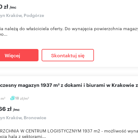
0 zł
/mc
yn Kraków, Podgórze
ia należą do właściciela oferty. Do wynajęcia powierzchnia maga
o...
Więcej
Skontaktuj się
oczesny magazyn 1937 m² z dokami i biurami w Krakowie 
7
m
18
zł/m
2
2
66 zł
/mc
yn Kraków, Bronowice
RZCHNIA W CENTRUM LOGISTYCZNYM 1937 m2 - możliwość wynaję
cia hala z sektorami...