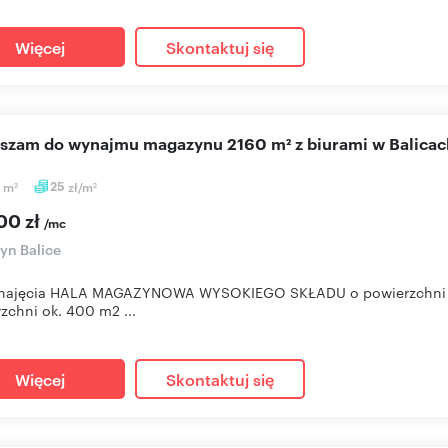
Więcej
Skontaktuj się
aszam do wynajmu magazynu 2160 m² z biurami w Balicac
0
m
25
zł/m
2
2
00 zł
/mc
yn Balice
najęcia HALA MAGAZYNOWA WYSOKIEGO SKŁADU o powierzchni 
zchni ok. 400 m2 ...
Więcej
Skontaktuj się