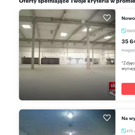
Oferty spełniające Twoje kryteria w promi
Now
198
35 6
magaz
*Zdjęc
wynaję
Na 
475